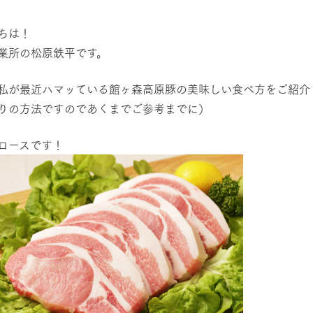
然環境の中、季節の移り変
触れて、感じて、学ぶ。館ヶ森の雄大な
う
なかで動物とふれあう
ちは！
業所の松原鉄平です。
レストラン/BBQ
ショップ／お買い物
私が最近ハマッている館ヶ森高原豚の美味しい食べ方をご紹介
り尽くした料理人が腕を振
丹精込めて育てた生産品をはじめ、牧場
タイルで提供
逸品を取り揃えた店舗
りの方法ですのであくまでご参考までに）
リー映像
アクティビティ/体験
ロースです！
創業50周年を
でのあゆみをま
バスのご案内
作いたしまし
トが開きます）
周遊バス
よくあるご質問
団体のお客様へ
ペ