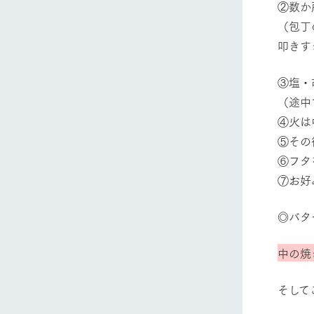
②数か
（包丁
叩きす
③塩・
（途中
④火は
⑤その
⑥フタ
⑦お好
◎バタ
中の焼
そして