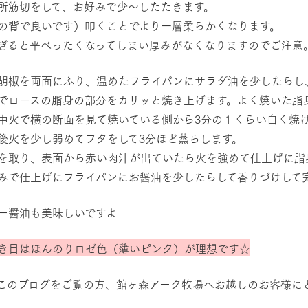
所筋切をして、お好みで少～したたきます。
の背で良いです）叩くことでより一層柔らかくなります。
ぎると平べったくなってしまい厚みがなくなりますのでご注意
胡椒を両面にふり、温めたフライパンにサラダ油を少したらし
でロースの脂身の部分をカリッと焼き上げます。よく焼いた脂
中火で横の断面を見て焼いている側から3分の１くらい白く焼
後火を少し弱めてフタをして3分ほど蒸らします。
を取り、表面から赤い肉汁が出ていたら火を強めて仕上げに脂
みで仕上げにフライパンにお醤油を少したらして香りづけして
ー醤油も美味しいですよ
き目はほんのりロゼ色（薄いピンク）が理想です☆
このブログをご覧の方、館ヶ森アーク牧場へお越しのお客様に