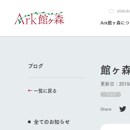
2026/
2026
Ark館ヶ森に
8/8
30°c
/
22°c
2026
(土)
Ark館ヶ森について
私たちの取り組み
生産品を見る
牧場へ行く
よく見られて
館ヶ
ブログ
今日の牧場
本日の営業時間や
更新日：2019/
花状況などを毎日
一覧に戻る
1Pでわかる A
育てる
館ヶ森高原豚
ブログ
私たちの創業ス
環境を整え、
岩手県館ヶ森地
施設・体験情
Share
事業領域・取り
豊かな命を育む
の中、徹底した
トピックを取り上
しい衛生管理の
わかりやすくご
て育てています。
全てのお知らせ
牧場トップ
フラワーガ