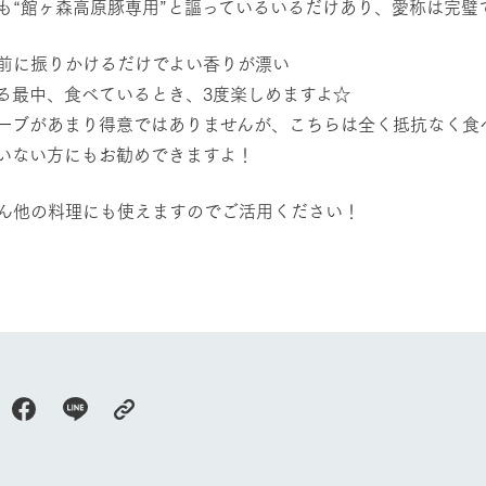
も“館ヶ森高原豚専用”と謳っているいるだけあり、愛称は完璧
館ヶ森高原豚
牧場マップ
生産品への想
周遊バスのご案内
前に振りかけるだけでよい香りが漂い
Arkfarm Wed
営業時間・料金
る最中、食べているとき、3度楽しめますよ☆
アクセス
ーブがあまり得意ではありませんが、こちらは全く抵抗なく食
Arkfarm 
ペットをお連れのお客様へ
いない方にもお勧めできますよ！
よくいただく質問
ん他の料理にも使えますのでご活用ください！