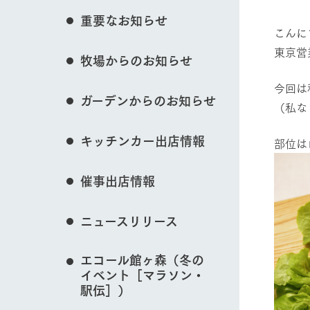
花のある美しい自
重要なお知らせ
わりを存分に味わ
こんに
営業時間・料金
東京営
イベント/フェア
牧場からのお知らせ
交通アクセス
レストラン
よくいただく質問
今回は
牧場の生産品を知
ガーデンからのお知らせ
い、ビュッフェス
（私な
団体のお客様へ
50周年ヒスト
動物とふれあう
周遊バス
ペットをお連れのお客様へ
キッチンカー出店情報
部位は
アークグループの
記念し、これま
お問い合わせ・資料請求
牧場内を巡る周遊
とめた映像を制
催事出店情報
た。（動画サイ
牧場マップを見る
ニュースリリース
エコール館ヶ森（冬の
イベント［マラソン・
営業時間・料金
交通アクセス
駅伝］）