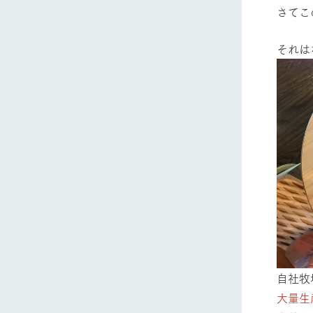
さてこ
それは
ホーム
Ark館ヶ
わたしたち
1Pでわかる
農業の未来
企業情報
自社牧
事業一覧
大量生
50周年ヒス