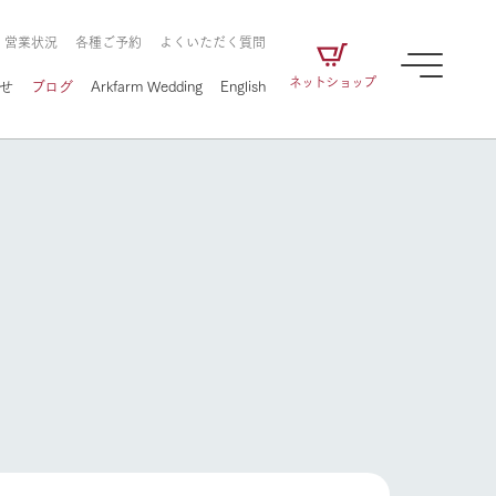
・営業状況
各種ご予約
よくいただく質問
ネットショップ
せ
ブログ
Arkfarm Wedding
English
牧場の楽しみ方
ェアの
牧場スタッフが季節ごとの楽しみ方やシーン
別の楽しみ方をナビゲート
に向けて
想い
企業情報
循環する
をはじめ、私たちが
届け、
の食品はすべて、「家
1972年から時代の変革とともに
この地で挑んできた
農業のために推進し
を描く
て食べさせられるも
歩んできたArk館ヶ森のヒストリ
循環型農業のかたち
の取り組みをご紹介
る」という一貫した
ーや会社概要など、株式会社ア
で作られています。
ークにまつわる情報をご紹介し
牧場の楽しみ方
アクティビティ／体験
ます。