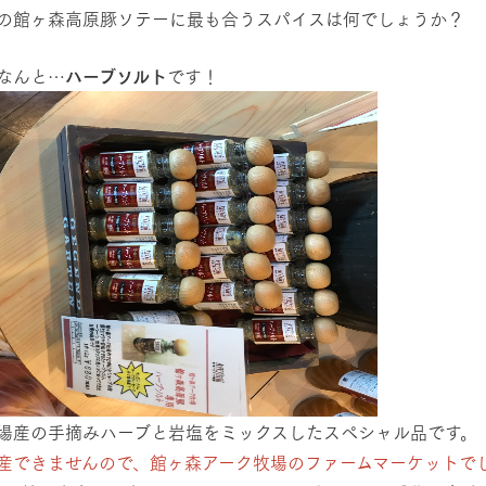
の館ヶ森高原豚ソテーに最も合うスパイスは何でしょうか？
なんと…
ハーブソルト
です！
牧場に行く
私たちの取
今日の牧場
育てる
森について
館ヶ森エリアについて
つくる
イベント
つなげる
の想い
牧場の楽しみ方
循環する
Ark館ヶ森
フラワーガーデン
に向けて
動物とふれあう
生産品を見
アクティビティ・体験
場産の手摘みハーブと岩塩をミックスしたスペシャル品です。
レストラン
産できませんので、館ヶ森アーク牧場のファームマーケットで
トリー映像
生産品一覧
ショップ／お買い物