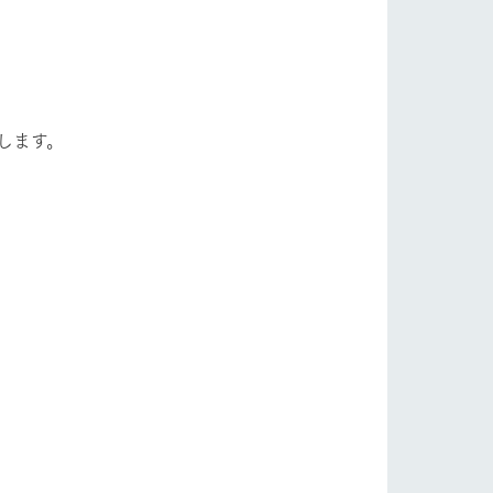
自然
ツリーハウスや各種体験教室など、楽しみな
がら学べる様々なアクティビティ
フラワーガーデン
牧場マップ
します。
産の
牧場マップのダウンロード
ショップ/お買い物
ットをお連れの
お客様へ
お問い合わせ