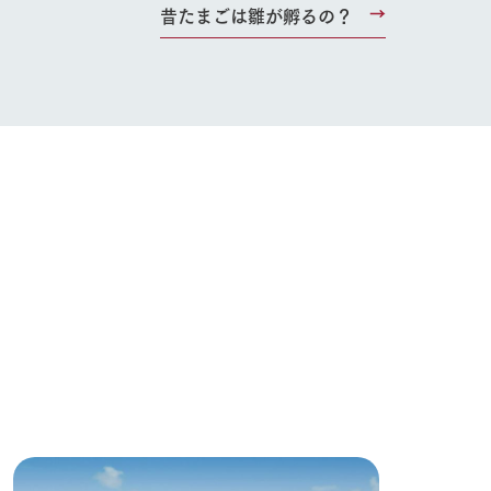
昔たまごは雛が孵るの？