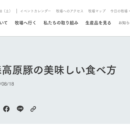
8/8（土）
イベントカレンダー
牧場へのアクセス
牧場マップ
今日の牧場
/8/8（土）
ついて
牧場へ行く
私たちの取り組み
生産品を見る
お知ら
いる情報
森高原豚の美味しい食べ方
・営業案内
イベント/フェア
牧場の天気、ガーデンの開
08/18
Ark館ヶ森で開催しているイベント・フ
更新
情報やスケジュール
rk館ヶ森
わたしたちの想い
つくる
生産品一覧
農業の未来
つなげる
生産品への
トーリーから、
域の豊かな自然
生きることは食べること。「食
おいしさと安心を、
健やかで笑顔溢れる毎日のため
循環型農業
食を人々に
Ark館ヶ森
報
組みまで、関連
こだわりと、厳
はいのち」の理念に込められた
まっすぐにつくる
に、安全・安心で高品質なもの
持続可能な
未来への輪
族に安心し
げながら1Pで
元、愛情を込め
想いや、農業を未来につなぐた
だけをつくっています。
ている3つ
のだけを作
紹介します。
めの使命をお伝えします。
します。
信念のもと
今日の牧場
ーデン
動物とふれあう