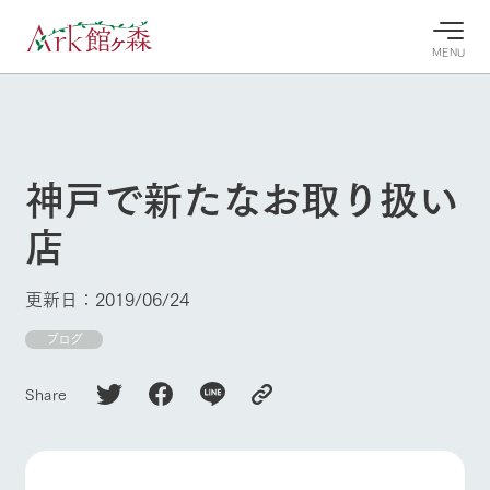
MENU
30°c
/
22°c
30°c
/
22°c
8/10
8/10
2026
2026
(月)
(月)
神戸で新たなお取り扱い
牧場へ行
よく見られている情報
店
く
ホーム
今日の牧
イベン
牧場の楽
場・営業
ト/フェ
しみ方
Ark館ヶ森について
更新日：2019/06/24
案内
ア
牧場スタッフが
本日の営業時間
Ark館ヶ森で開
ブログ
季節ごとの楽し
牧場に行く
や牧場の天気、
催しているイベ
み方やシーン別
ガーデンの開花
ント・フェアの
の楽しみ方をナ
Share
状況などを毎日
情報やスケジュ
ビゲート
更新
ール
私たちの取り組み
生産品を見る