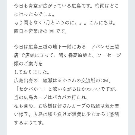
施設・体験情報
今日も青空が広がっている広島です。梅雨はどこ
牧場トップ
今日の牧場
牧場の楽しみ方
に行ったんでしょ。
ArkFarm Wedding
フラワー
動物とふ
アクティ
もう間もなく7月というのに。。。こんにちは。
ガーデン
れあう
ビティ／
体験
西日本営業所の 岡 です。
花のある美しい
触れて、感じ
ツリーハウスや
自然環境の中、
て、学ぶ。館ヶ
イベント/フェア
レストラン/BBQ
フラワーガーデン
お知らせ
各種体験教室な
季節の移り変わ
森の雄大な自然
今日は広島三越の地下一階にある アバンセ三越
ど、楽しみなが
りを存分に味わ
なかで動物とふ
ブログ
ら学べる様々な
店 で店頭に立って、館ヶ森高原豚と、ソーセージ
う
れあう
アクティビティ
お問い合わせ・資料請求
類のご案内を
営業時
動物とふれあう
アクティビティ/体験
ショップ/お買い物
しておりました。
生産品カタログ・資料DL
間・料金
レストラ
ショップ
牧場マッ
ン
／お買い
プ
広島出身の 綾瀬はるかさんの交流戦のCM、
交通アク
English (Google Translate)
物
セス
「セかパか…」と歌いながらはかわいいですが、
牧場の生産品を
牧場マップのダ
丹精込めて育て
知り尽くした料
ウンロード
よくいた
当の広島カープはパカパカ打たれ、
だく質問
た生産品をはじ
理人が腕を振
牧場マップを見る
周遊バス
ネットショップ
め、牧場産の逸
い、ビュッフェ
私も含め、お客様は皆さんカープの話題は気分悪
団体のお
品を取り揃えた
スタイルで提供
客様へ
い様子。広島は勝ち負けが消費に少なからず影響
店舗
ペットを
するようです。
お連れの
周遊バス
お客様へ