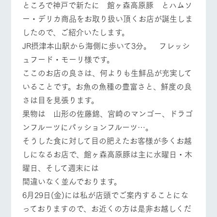
ところで神戸で新たに 館ヶ森高原豚 とハムソ
お問い合
営業時間・料金
交通アクセス
牧場内を巡る周
わせ・資
ー・デリカ商品をお取り扱い頂くお店が誕生しま
遊バスのご案内
料請求
よくあるご質問
団体のお客様へ
したので、ご紹介いたします。
個人情報取扱いについて
JR摂津本山駅から海側に歩いて3分。 フレッシ
ペットをお連れの
お問い合わせ
お客様へ
ュフード・モーリ様です。
ここのお店の良さは、何よりも生鮮品が充実して
いることです。お魚の魚種の豊富さと、鮮度の良
さは目を見張ります。
果物は 山形の佐藤錦、宮崎のマンゴー、ドラゴ
ンフルーツにパッションフルーツ…。
そうした食に対して目の肥えたお客様が多くお越
しになるお店で、館ヶ森高原豚は主に水曜日・木
曜日、そして週末には
間違いなく並んでおります。
6月29日(金)には私が店頭でご案内することにな
っておりますので、お近くの方は是非お越しくだ