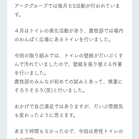
施設・体験情報
アークグループでは毎月５S活動が行われていま
す。
ArkFarm Wedding
フラワー
動物とふ
アクティ
ガーデン
れあう
ビティ／
体験
４月はトイレの美化活動があり、農牧部では場内
イベント/フェア
レストラン/BBQ
フラワーガーデン
花のある美しい
触れて、感じ
のわんぱく広場にあるトイレを行いました。
ツリーハウスや
自然環境の中、
て、学ぶ。館ヶ
お知らせ
各種体験教室な
季節の移り変わ
森の雄大な自然
ど、楽しみなが
りを存分に味わ
なかで動物とふ
ブログ
今回の取り組みでは、トイレの壁紙がだいぶくす
ら学べる様々な
う
れあう
アクティビティ
お問い合わせ・資料請求
んで汚れていましたので、壁紙を張り替える作業
動物とふれあう
アクティビティ/体験
ショップ/お買い物
営業時
を行いました。
生産品カタログ・資料DL
間・料金
レストラ
ショップ
牧場マッ
ン
／お買い
プ
農牧部のみんなが初めての試みとあって、慎重に
交通アク
English (Google Translate)
物
セス
そろりそろり(笑)と行いました。
牧場の生産品を
牧場マップのダ
牧場マップを見る
周遊バス
丹精込めて育て
知り尽くした料
ウンロード
よくいた
だく質問
た生産品をはじ
理人が腕を振
おかげで自己満足ではありますが、だいぶ雰囲気
ネットショップ
め、牧場産の逸
い、ビュッフェ
団体のお
品を取り揃えた
スタイルで提供
も変わったように思えます。
客様へ
店舗
ペットを
お連れの
あまり時間もなかったので、今回は男性トイレの
周遊バス
お客様へ
営業時間・料金
交通アクセス