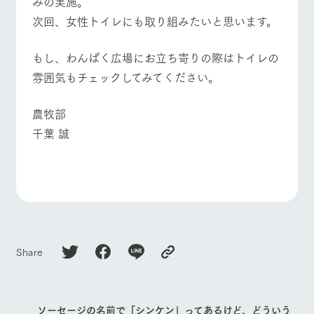
みの実施。
お問い合
牧場内を巡る周
わせ・資
次回、女性トイレにも取り組みたいと思います。
よくあるご質問
団体のお客様へ
遊バスのご案内
料請求
個人情報取扱いについて
ペットをお連れの
もし、わんぱく広場にお立ち寄りの際はトイレの
お問い合わせ
お客様へ
雰囲気もチェックしてみてください。
農牧部
千葉 誠
Share
ソーセージの名前で「シンケン」ってあるけど、どういう