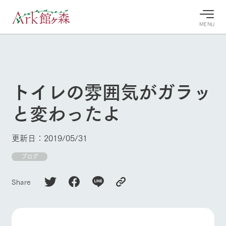
MENU
30°c
/
22°c
30°c
/
22°c
8/7
8/7
2026
2026
(金)
(金)
トイレの雰囲気がガラッ
牧場へ行
よく見られている情報
と変わったよ
く
ホーム
今日の牧
イベン
牧場の楽
場・営業
ト/フェ
しみ方
Ark館ヶ森について
更新日：2019/05/31
案内
ア
牧場スタッフが
本日の営業時間
Ark館ヶ森で開
ブログ
季節ごとの楽し
牧場に行く
や牧場の天気、
催しているイベ
み方やシーン別
ガーデンの開花
ント・フェアの
の楽しみ方をナ
Share
状況などを毎日
情報やスケジュ
ビゲート
更新
ール
私たちの取り組み
牧場トップ
今日の牧場
牧場の楽しみ方
生産品を見る