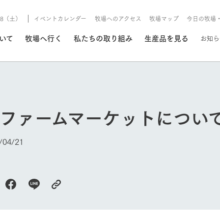
8/8（土）
イベントカレンダー
牧場へのアクセス
牧場マップ
今日の牧場
/8/8（土）
ついて
牧場へ行く
私たちの取り組み
生産品を見る
お知ら
いる情報
のファームマーケットについ
・営業案内
イベント/フェア
牧場の天気、ガーデンの開
04/21
Ark館ヶ森で開催しているイベント・フ
更新
情報やスケジュール
rk館ヶ森
わたしたちの想い
つくる
生産品一覧
農業の未来
つなげる
生産品への
今日の牧場
トーリーから、
域の豊かな自然
生きることは食べること。「食
おいしさと安心を、
健やかで笑顔溢れる毎日のため
循環型農業
食を人々に
Ark館ヶ森
報
組みまで、関連
こだわりと、厳
はいのち」の理念に込められた
まっすぐにつくる
に、安全・安心で高品質なもの
持続可能な
未来への輪
族に安心し
げながら1Pで
元、愛情を込め
想いや、農業を未来につなぐた
だけをつくっています。
ている3つ
のだけを作
紹介します。
めの使命をお伝えします。
します。
信念のもと
ーデン
動物とふれあう
レストラン/BBQ