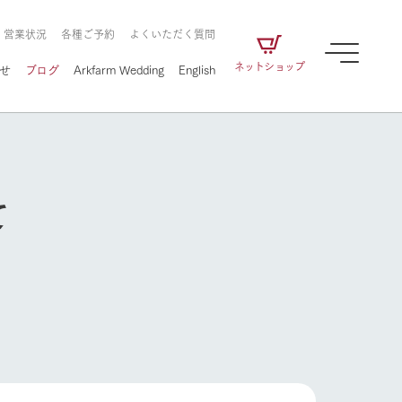
・営業状況
各種ご予約
よくいただく質問
ネットショップ
せ
ブログ
Arkfarm Wedding
English
て
牧場の楽しみ方
ェアの
牧場スタッフが季節ごとの楽しみ方やシーン
別の楽しみ方をナビゲート
に向けて
想い
企業情報
循環する
牧場の楽しみ方
をはじめ、私たちが
届け、
の食品はすべて、「家
1972年から時代の変革とともに
この地で挑んできた
農業のために推進し
を描く
て食べさせられるも
歩んできたArk館ヶ森のヒストリ
循環型農業のかたち
の取り組みをご紹介
る」という一貫した
ーや会社概要など、株式会社ア
で作られています。
ークにまつわる情報をご紹介し
アクティビティ／体験
ます。
フラワーガーデン