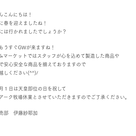
然環境の中、季節の移り変
触れて、感じて、学ぶ。館ヶ森の雄大な
う
なかで動物とふれあう
んこんにちは！
に春を迎えましたね！
ショップ／お買い物
アクティビティ/体験
には行かれましたでしょうか？
り尽くした料理人が腕を振
丹精込めて育てた生産品をはじめ、牧場
タイルで提供
逸品を取り揃えた店舗
もうすぐGWが来ますね！
リー映像
ムマーケットではスタッフが心を込めて製造した商品や
周遊バス
で安心安全な商品を揃えておりますので
創業50周年を
でのあゆみをま
バスのご案内
しください(^^)/
作いたしまし
トが開きます）
月１日は天皇即位の日を祝して
アーク牧場休業とさせていただきますのでご了承ください。
よくあるご質問
団体のお客様へ
ペ
売部 伊藤紗耶加