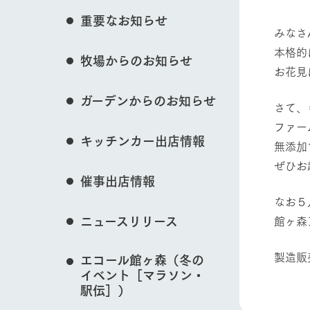
花のある美しい自
重要なお知らせ
わりを存分に味わ
みなさ
営業時間・料金
本格的
牧場からのお知らせ
交通アクセス
レストラン
動物とふれあう
お花見
よくいただく質問
牧場の生産品を知
ガーデンからのお知らせ
い、ビュッフェス
さて、
団体のお客様へ
50周年ヒスト
ファー
周遊バス
ペットをお連れのお客様へ
牧場マップを見る
キッチンカー出店情報
無添加
アークグループの
記念し、これま
お問い合わせ・資料請求
牧場内を巡る周遊
ぜひお越
とめた映像を制
催事出店情報
た。（動画サイ
なお５
ニュースリリース
館ヶ森
営業時間・料金
交通アクセス
製造販
エコール館ヶ森（冬の
イベント［マラソン・
駅伝］）