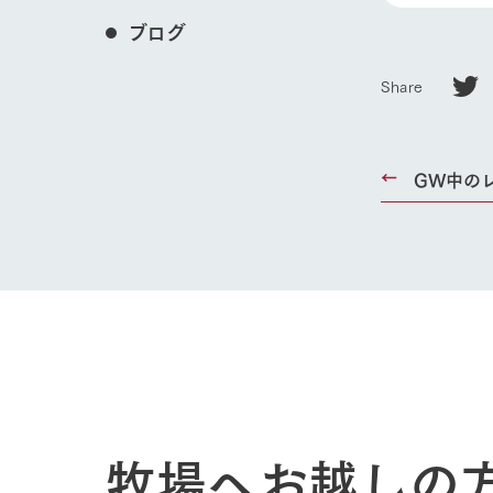
ブログ
Share
GW中の
ホーム
Ark館ヶ
わたしたち
牧場へお越しの
1Pでわかる
農業の未来