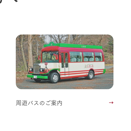
動物とふれあう
生産品を見
アクティビティ・体験
レストラン
トリー映像
生産品一覧
ショップ／お買い物
館ヶ森高原豚
牧場マップ
生産品への想
周遊バスのご案内
Arkfarm Wed
営業時間・料金
アクセス
Arkfarm 
ペットをお連れのお客様へ
よくいただく質問
周遊バスのご案内