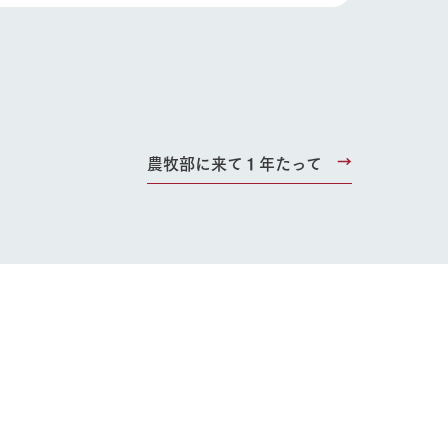
農牧部に来て１年たって
り組み
お知らせ
ブログ
お問い合わせ・資料請求
生産品カタログ・資料DL
English (Google Translate)