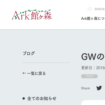
2026/
2026
Ark館ヶ森に
8/8
30°c
/
22°c
2026
(土)
Ark館ヶ森について
私たちの取り組み
生産品を見る
牧場へ行く
よく見られて
GW
ブログ
今日の牧場
本日の営業時間や
更新日：2019/
花状況などを毎日
一覧に戻る
1Pでわかる A
育てる
館ヶ森高原豚
ブログ
牧場トップ
私たちの創業ス
環境を整え、
岩手県館ヶ森地
施設・体験情
Share
事業領域・取り
豊かな命を育む
の中、徹底した
トピックを取り上
しい衛生管理の
わかりやすくご
て育てています。
全てのお知らせ
フラワーガ
イベント/フェア