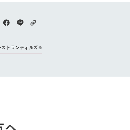
レストランティルズ☺︎
牧場に行く
私たちの取
今日の牧場
育てる
森について
館ヶ森エリアについて
つくる
イベント
つなげる
の想い
牧場の楽しみ方
循環する
方へ
Ark館ヶ森
フラワーガーデン
に向けて