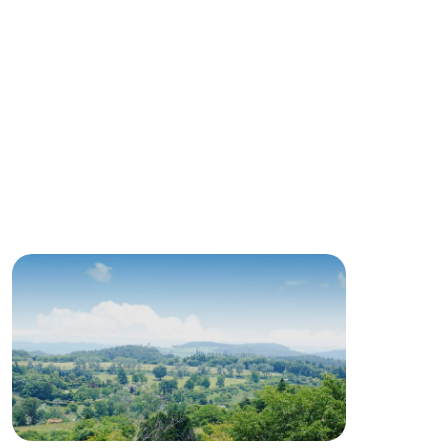
る
い
ネットショップ
ding
Wedding