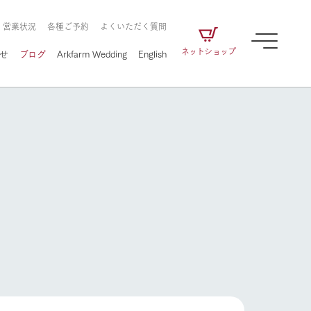
・営業状況
各種ご予約
よくいただく質問
ネットショップ
せ
ブログ
Arkfarm Wedding
English
牧場の楽しみ方
ェアの
牧場スタッフが季節ごとの楽しみ方やシーン
別の楽しみ方をナビゲート
に向けて
想い
企業情報
循環する
牧場の楽しみ方
をはじめ、私たちが
届け、
の食品はすべて、「家
1972年から時代の変革とともに
この地で挑んできた
農業のために推進し
を描く
て食べさせられるも
歩んできたArk館ヶ森のヒストリ
循環型農業のかたち
の取り組みをご紹介
る」という一貫した
ーや会社概要など、株式会社ア
で作られています。
ークにまつわる情報をご紹介し
アクティビティ／体験
ます。
フラワーガーデン