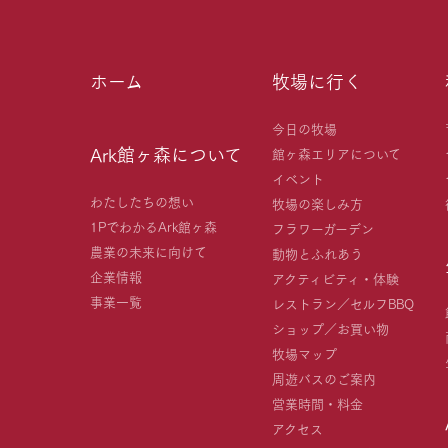
ホーム
牧場に行く
今日の牧場
Ark館ヶ森について
館ヶ森エリアについて
イベント
わたしたちの想い
牧場の楽しみ方
1PでわかるArk館ヶ森
フラワーガーデン
農業の未来に向けて
動物とふれあう
企業情報
アクティビティ・体験
事業一覧
レストラン／セルフBBQ
ショップ／お買い物
牧場マップ
周遊バスのご案内
営業時間・料金
アクセス