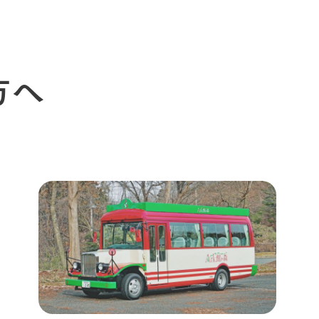
の想い
牧場の楽しみ方
循環する
Ark館ヶ森
フラワーガーデン
に向けて
動物とふれあう
生産品を見
方へ
アクティビティ・体験
レストラン
トリー映像
生産品一覧
ショップ／お買い物
館ヶ森高原豚
牧場マップ
生産品への想
周遊バスのご案内
Arkfarm Wed
営業時間・料金
アクセス
Arkfarm 
ペットをお連れのお客様へ
よくいただく質問