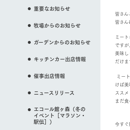
花のある美しい自
重要なお知らせ
わりを存分に味わ
皆さん
営業時間・料金
皆さん
牧場からのお知らせ
交通アクセス
レストラン
動物とふれあう
よくいただく質問
ミート
牧場の生産品を知
ガーデンからのお知らせ
い、ビュッフェス
ですが
団体のお客様へ
50周年ヒスト
美味し
周遊バス
ペットをお連れのお客様へ
キッチンカー出店情報
牧場マップを見る
だけま
アークグループの
記念し、これま
お問い合わせ・資料請求
牧場内を巡る周遊
とめた映像を制
催事出店情報
ミート
た。（動画サイ
けば美
ニュースリリース
ススメ
営業時間・料金
交通アクセス
まだ食
エコール館ヶ森（冬の
イベント［マラソン・
駅伝］）
今すぐ