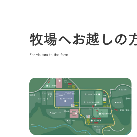
わたしたち
1Pでわかる
農業の未来
企業情報
牧場へお越しの
事業一覧
50周年ヒス
For visitors to the farm