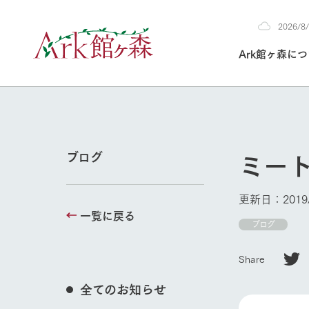
2026/
2026
Ark館ヶ森に
8/7
30°c
/
22°c
2026
(金)
Ark館ヶ森について
私たちの取り組み
生産品を見る
牧場へ行く
よく見られて
ミー
ブログ
今日の牧場
本日の営業時間や
更新日：2019/
花状況などを毎日
一覧に戻る
1Pでわかる A
育てる
館ヶ森高原豚
ブログ
牧場トップ
私たちの創業ス
環境を整え、
岩手県館ヶ森地
施設・体験情
Share
事業領域・取り
豊かな命を育む
の中、徹底した
トピックを取り上
しい衛生管理の
わかりやすくご
て育てています。
全てのお知らせ
フラワーガ
イベント/フェア