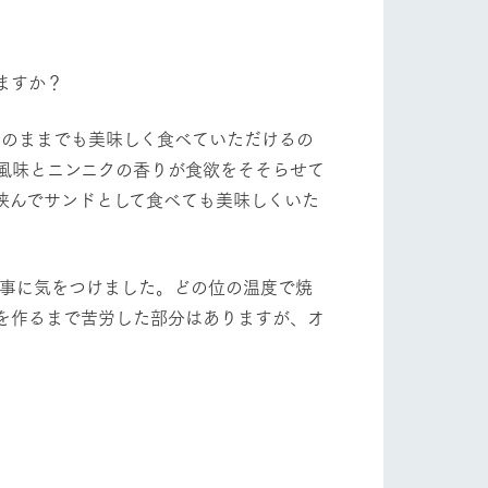
自然
ツリーハウスや各種体験教室など、楽しみな
がら学べる様々なアクティビティ
ますか？
牧場マップ
ショップ/お買い物
そのままでも美味しく食べていただけるの
産の
牧場マップのダウンロード
風味とニンニクの香りが食欲をそそらせて
挟んでサンドとして食べても美味しくいた
事に気をつけました。どの位の温度で焼
を作るまで苦労した部分はありますが、オ
ットをお連れの
お客様へ
お問い合わせ