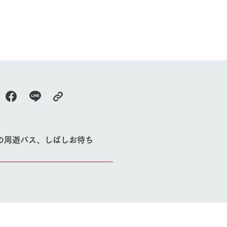
ハム工房 千
の周遊バス、しばしお待ち
牧場に行く
私たちの取
今日の牧場
育てる
森について
館ヶ森エリアについて
つくる
イベント
つなげる