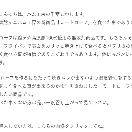
然環境の中、季節の移り変
触れて、感じて、学ぶ。館ヶ森の雄大な
う
なかで動物とふれあう
こんにちは、ハム工房の千葉と申します。
は館ヶ森ハム工房の新商品「ミートローフ」を食べた事があり
ショップ／お買い物
アクティビティ/体験
ローフは館ヶ森高原豚100%使用の無添加商品です。もちろん
り尽くした料理人が腕を振
丹精込めて育てた生産品をはじめ、牧場
タイルで提供
逸品を取り揃えた店舗
、フライパンで表面をカリッと焼き上げて食べるとパプリカの
リー映像
く食べる事が特徴でありこだわりでもあります。他にもパンに
周遊バス
す。
創業50周年を
でのあゆみをま
バスのご案内
作いたしまし
ローフを作るにあたって焼きムラが出ないよう温度管理をする
トが開きます）
味しく食べる事が出来るのか検証を重ねました。ミートローフ
したい商品です。
よくあるご質問
団体のお客様へ
ペ
べた事がない方は是非一度召し上がって見て下さい。
購入したい方は、こちらの画像をクリックしてね。