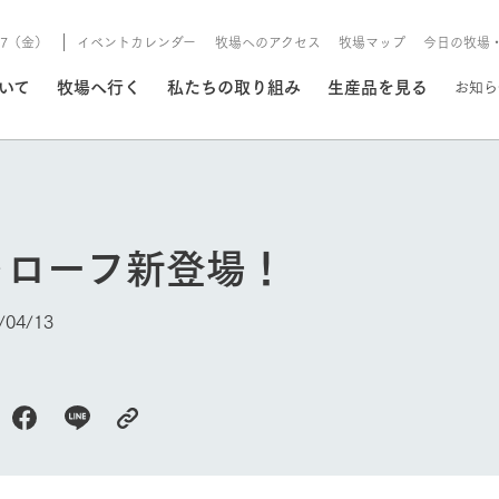
8/7（金）
イベントカレンダー
牧場へのアクセス
牧場マップ
今日の牧場
/8/7（金）
ついて
牧場へ行く
私たちの取り組み
生産品を見る
お知ら
いる情報
トローフ新登場！
・営業案内
イベント/フェア
牧場の天気、ガーデンの開
04/13
Ark館ヶ森で開催しているイベント・フ
更新
情報やスケジュール
rk館ヶ森
わたしたちの想い
つくる
生産品一覧
農業の未来
つなげる
生産品への
今日の牧場
トーリーから、
域の豊かな自然
生きることは食べること。「食
おいしさと安心を、
健やかで笑顔溢れる毎日のため
循環型農業
食を人々に
Ark館ヶ森
報
組みまで、関連
こだわりと、厳
はいのち」の理念に込められた
まっすぐにつくる
に、安全・安心で高品質なもの
持続可能な
未来への輪
族に安心し
げながら1Pで
元、愛情を込め
想いや、農業を未来につなぐた
だけをつくっています。
ている3つ
のだけを作
紹介します。
めの使命をお伝えします。
します。
信念のもと
ーデン
動物とふれあう
レストラン/BBQ