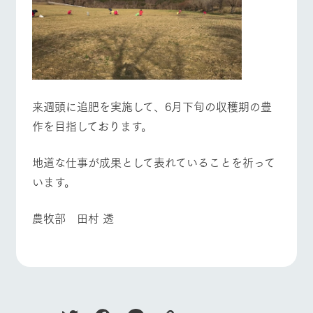
お問い合
牧場内を巡る周
わせ・資
遊バスのご案内
よくあるご質問
団体のお客様へ
料請求
個人情報取扱いについて
ペットをお連れの
お問い合わせ
お客様へ
来週頭に追肥を実施して、6月下旬の収穫期の豊
作を目指しております。
地道な仕事が成果として表れていることを祈って
います。
農牧部 田村 透