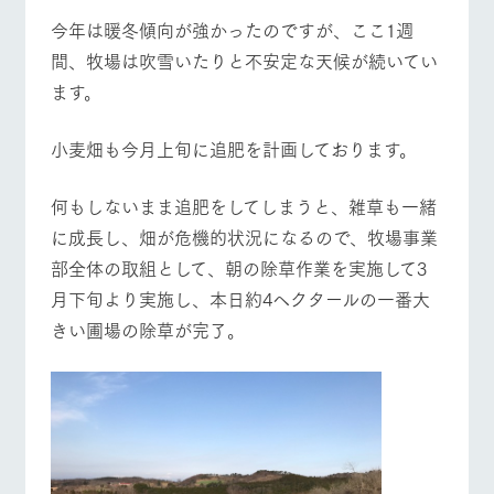
施設・体験情報
今年は暖冬傾向が強かったのですが、ここ1週
間、牧場は吹雪いたりと不安定な天候が続いてい
ArkFarm Wedding
フラワー
動物とふ
アクティ
ガーデン
れあう
ビティ／
ます。
体験
イベント/フェア
レストラン/BBQ
フラワーガーデン
花のある美しい
触れて、感じ
ツリーハウスや
自然環境の中、
て、学ぶ。館ヶ
お知らせ
小麦畑も今月上旬に追肥を計画しております。
各種体験教室な
季節の移り変わ
森の雄大な自然
ど、楽しみなが
りを存分に味わ
なかで動物とふ
ブログ
ら学べる様々な
う
れあう
何もしないまま追肥をしてしまうと、雑草も一緒
アクティビティ
お問い合わせ・資料請求
動物とふれあう
アクティビティ/体験
ショップ/お買い物
に成長し、畑が危機的状況になるので、牧場事業
営業時
生産品カタログ・資料DL
間・料金
部全体の取組として、朝の除草作業を実施して3
レストラ
ショップ
牧場マッ
ン
／お買い
プ
交通アク
月下旬より実施し、本日約4ヘクタールの一番大
English (Google Translate)
物
セス
牧場の生産品を
牧場マップのダ
きい圃場の除草が完了。
丹精込めて育て
知り尽くした料
ウンロード
よくいた
牧場マップを見る
周遊バス
だく質問
た生産品をはじ
理人が腕を振
ネットショップ
め、牧場産の逸
い、ビュッフェ
団体のお
品を取り揃えた
スタイルで提供
客様へ
店舗
ペットを
お連れの
周遊バス
お客様へ
営業時間・料金
交通アクセス