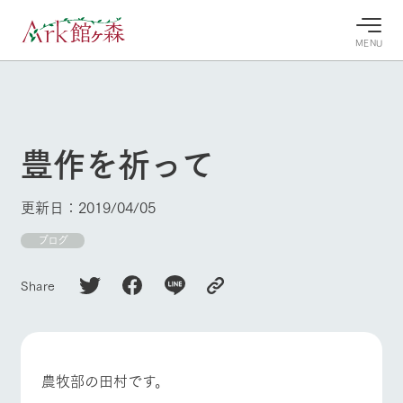
MENU
30°c
/
22°c
30°c
/
22°c
8/7
8/7
2026
2026
(金)
(金)
豊作を祈って
牧場へ行
よく見られている情報
く
ホーム
更新日：2019/04/05
今日の牧
イベン
牧場の楽
場・営業
ト/フェ
しみ方
Ark館ヶ森について
ブログ
案内
ア
牧場スタッフが
本日の営業時間
Ark館ヶ森で開
季節ごとの楽し
Share
牧場に行く
や牧場の天気、
催しているイベ
み方やシーン別
ガーデンの開花
ント・フェアの
の楽しみ方をナ
状況などを毎日
情報やスケジュ
ビゲート
更新
ール
私たちの取り組み
農牧部の田村です。
生産品を見る
牧場トップ
今日の牧場
牧場の楽しみ方