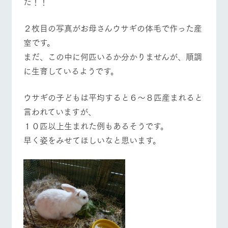
た！！
施設・体験情報
２枚目の写真がお母さんウサギの体毛で作った産
ArkFarm Wedding
フラワー
動物とふ
アクティ
ガーデン
れあう
ビティ／
室です。
体験
イベント/フェア
レストラン/BBQ
フラワーガーデン
花のある美しい
触れて、感じ
まだ、この中に何匹いるか分かりませんが、順調
ツリーハウスや
自然環境の中、
て、学ぶ。館ヶ
お知らせ
に生育しているようです。
各種体験教室な
季節の移り変わ
森の雄大な自然
ど、楽しみなが
りを存分に味わ
なかで動物とふ
ブログ
ら学べる様々な
う
れあう
ウサギの子どもは平均すると６～８匹産まれると
アクティビティ
お問い合わせ・資料請求
動物とふれあう
アクティビティ/体験
ショップ/お買い物
言われていますが、
営業時
生産品カタログ・資料DL
間・料金
レストラ
ショップ
牧場マッ
１０匹以上生まれた例もあるそうです。
ン
／お買い
プ
交通アク
English (Google Translate)
早く姿をみせてほしいなと思います。
物
セス
牧場の生産品を
牧場マップのダ
牧場マップを見る
周遊バス
丹精込めて育て
知り尽くした料
ウンロード
よくいた
だく質問
た生産品をはじ
理人が腕を振
ネットショップ
め、牧場産の逸
い、ビュッフェ
団体のお
品を取り揃えた
スタイルで提供
客様へ
店舗
ペットを
お連れの
周遊バス
お客様へ
営業時間・料金
交通アクセス