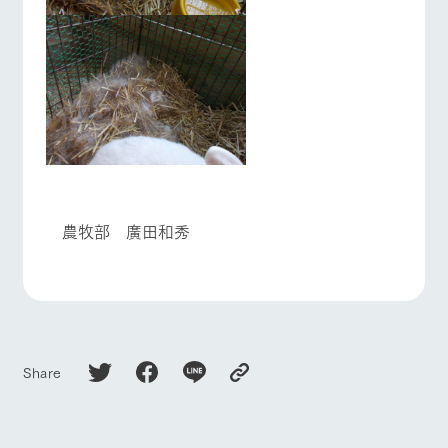
お問い合
牧場内を巡る周
わせ・資
よくあるご質問
団体のお客様へ
遊バスのご案内
料請求
個人情報取扱いについて
ペットをお連れの
お問い合わせ
お客様へ
農牧部 廣田和秀
Share