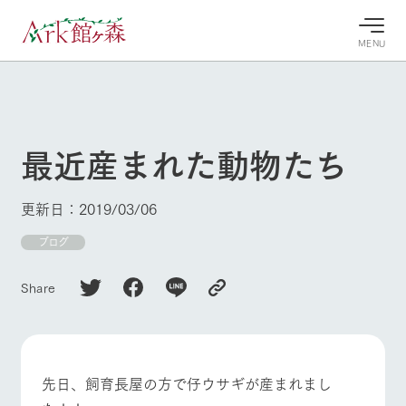
MENU
30°c
/
22°c
30°c
/
22°c
8/6
8/6
2026
2026
(木)
(木)
最近産まれた動物たち
牧場へ行
よく見られている情報
く
ホーム
更新日：2019/03/06
今日の牧
イベン
牧場の楽
場・営業
ト/フェ
しみ方
Ark館ヶ森について
ブログ
案内
ア
牧場スタッフが
本日の営業時間
Ark館ヶ森で開
季節ごとの楽し
Share
牧場に行く
や牧場の天気、
催しているイベ
み方やシーン別
ガーデンの開花
ント・フェアの
の楽しみ方をナ
状況などを毎日
情報やスケジュ
ビゲート
更新
ール
私たちの取り組み
先日、飼育長屋の方で仔ウサギが産まれまし
牧場トップ
今日の牧場
牧場の楽しみ方
生産品を見る