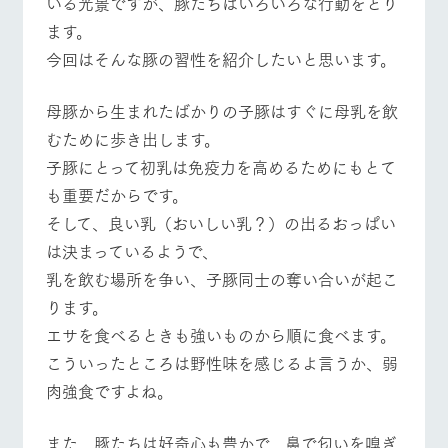
いる光景ですが、豚たちはいろいろな行動をとり
施設・体験情報
ます。
ArkFarm Wedding
フラワー
動物とふ
アクティ
今回はそんな豚の習性を紹介したいと思います。
ガーデン
れあう
ビティ／
体験
イベント/フェア
レストラン/BBQ
フラワーガーデン
花のある美しい
触れて、感じ
母豚から生まれたばかりの子豚はすぐに母乳を飲
ツリーハウスや
自然環境の中、
て、学ぶ。館ヶ
お知らせ
むために歩き出します。
各種体験教室な
季節の移り変わ
森の雄大な自然
ど、楽しみなが
りを存分に味わ
なかで動物とふ
子豚にとって初乳は免疫力を高めるためにもとて
ブログ
ら学べる様々な
う
れあう
も重要だからです。
アクティビティ
お問い合わせ・資料請求
動物とふれあう
アクティビティ/体験
ショップ/お買い物
そして、良い乳（おいしい乳？）の出るおっぱい
営業時
生産品カタログ・資料DL
間・料金
レストラ
ショップ
牧場マッ
は決まっているようで、
ン
／お買い
プ
交通アク
English (Google Translate)
物
乳を飲む場所を争い、子豚同士の奪い合いが起こ
セス
牧場の生産品を
牧場マップのダ
ります。
丹精込めて育て
知り尽くした料
ウンロード
よくいた
牧場マップを見る
周遊バス
だく質問
た生産品をはじ
理人が腕を振
エサを食べるときも強いものから順に食べます。
ネットショップ
め、牧場産の逸
い、ビュッフェ
団体のお
こういったところは野性味を感じるよ言うか、弱
品を取り揃えた
スタイルで提供
客様へ
店舗
肉強食ですよね。
ペットを
お連れの
周遊バス
お客様へ
また、豚たちは好奇心も豊かで、鼻で匂いを嗅ぎ
営業時間・料金
交通アクセス