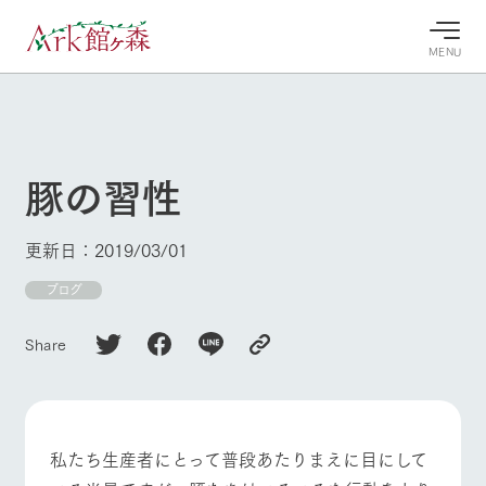
MENU
30°c
/
22°c
30°c
/
22°c
8/7
8/7
2026
2026
(金)
(金)
豚の習性
牧場へ行
よく見られている情報
く
ホーム
更新日：2019/03/01
今日の牧
イベン
牧場の楽
場・営業
ト/フェ
しみ方
Ark館ヶ森について
ブログ
案内
ア
牧場スタッフが
本日の営業時間
Ark館ヶ森で開
季節ごとの楽し
Share
牧場に行く
や牧場の天気、
催しているイベ
み方やシーン別
ガーデンの開花
ント・フェアの
の楽しみ方をナ
状況などを毎日
情報やスケジュ
ビゲート
更新
ール
私たちの取り組み
私たち生産者にとって普段あたりまえに目にして
生産品を見る
牧場トップ
今日の牧場
牧場の楽しみ方