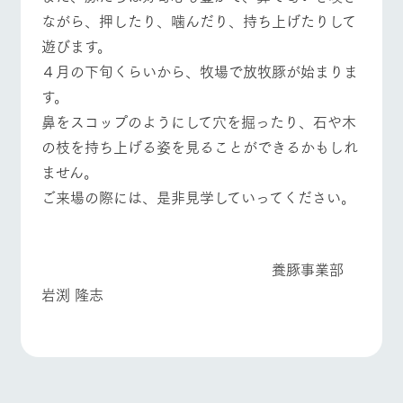
お問い合
ながら、押したり、噛んだり、持ち上げたりして
牧場内を巡る周
わせ・資
遊バスのご案内
よくあるご質問
団体のお客様へ
料請求
遊びます。
個人情報取扱いについて
４月の下旬くらいから、牧場で放牧豚が始まりま
ペットをお連れの
お問い合わせ
お客様へ
す。
鼻をスコップのようにして穴を掘ったり、石や木
の枝を持ち上げる姿を見ることができるかもしれ
ません。
ご来場の際には、是非見学していってください。
養豚事業部
岩渕 隆志