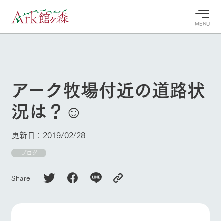
MENU
30°c
/
22°c
30°c
/
22°c
8/8
8/8
2026
2026
(土)
(土)
アーク牧場付近の道路状
牧場へ行
よく見られている情報
況は？☺︎
く
ホーム
今日の牧
イベン
牧場の楽
場・営業
ト/フェ
しみ方
Ark館ヶ森について
更新日：2019/02/28
案内
ア
牧場スタッフが
本日の営業時間
Ark館ヶ森で開
ブログ
季節ごとの楽し
牧場に行く
や牧場の天気、
催しているイベ
み方やシーン別
ガーデンの開花
ント・フェアの
の楽しみ方をナ
Share
状況などを毎日
情報やスケジュ
ビゲート
更新
ール
私たちの取り組み
牧場トップ
今日の牧場
牧場の楽しみ方
生産品を見る