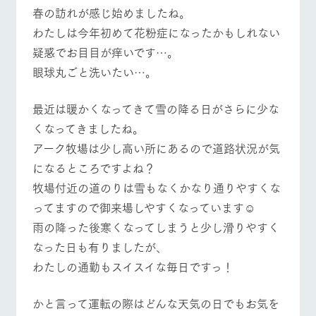
施設・体験情報
春の訪れが感じ始めましたね。
わたしは今年初めて花粉症になったかもしれない
ArkFarm Wedding
フラワー
動物とふ
アクティ
疑惑でお目目が痒いです…。
ガーデン
れあう
ビティ／
体験
イベント/フェア
レストラン/BBQ
フラワーガーデン
眼球丸ごと洗いたい…。
花のある美しい
触れて、感じ
ツリーハウスや
自然環境の中、
て、学ぶ。館ヶ
お知らせ
各種体験教室な
季節の移り変わ
森の雄大な自然
最近は暖かくなってきて雪の降る日がさらに少な
ど、楽しみなが
りを存分に味わ
なかで動物とふ
ブログ
ら学べる様々な
くなってきましたね。
う
れあう
アクティビティ
動物とふれあう
アクティビティ/体験
ショップ/お買い物
お問い合わせ・資料請求
アーク牧場は少し高い所にあるので道路状況が気
営業時
になるところですよね？
生産品カタログ・資料DL
間・料金
レストラ
ショップ
牧場マッ
ン
／お買い
プ
牧場付近の道のりは雪もなくかなり通りやすくな
交通アク
English (Google Translate)
物
セス
ってますので御来場しやすくなっています☺︎
牧場の生産品を
牧場マップのダ
牧場マップを見る
周遊バス
丹精込めて育て
知り尽くした料
ウンロード
よくいた
雨の降った後寒くなってしまうと少し滑りやすく
だく質問
た生産品をはじ
理人が腕を振
ネットショップ
め、牧場産の逸
い、ビュッフェ
なった日も有りましたが、
団体のお
品を取り揃えた
スタイルで提供
客様へ
わたしの通勤もスイスイな毎日ですっ！
店舗
ペットを
お連れの
かと言って運転の際はどんな天気の日でもお気を
周遊バス
お客様へ
営業時間・料金
交通アクセス