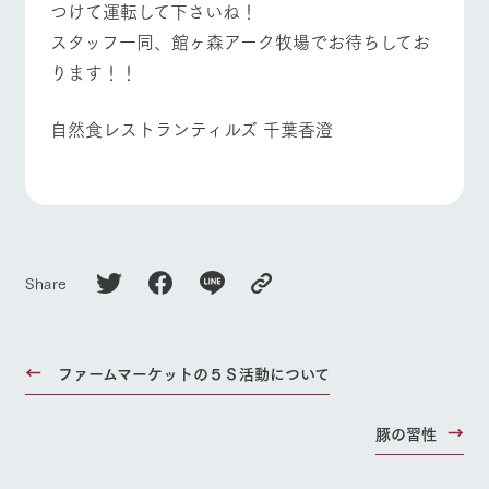
つけて運転して下さいね！
お問い合
牧場内を巡る周
わせ・資
よくあるご質問
団体のお客様へ
スタッフ一同、館ヶ森アーク牧場でお待ちしてお
遊バスのご案内
料請求
ります！！
ペットをお連れの
個人情報取扱いについて
お問い合わせ
お客様へ
自然食レストランティルズ 千葉香澄
Share
ファームマーケットの５Ｓ活動について
豚の習性