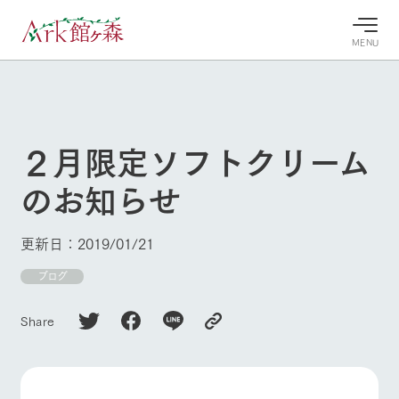
MENU
30°c
/
22°c
30°c
/
22°c
8/9
8/9
2026
2026
(日)
(日)
２月限定ソフトクリーム
牧場へ行
よく見られている情報
のお知らせ
く
ホーム
今日の牧
イベン
牧場の楽
場・営業
ト/フェ
しみ方
Ark館ヶ森について
更新日：2019/01/21
案内
ア
牧場スタッフが
本日の営業時間
Ark館ヶ森で開
ブログ
季節ごとの楽し
牧場に行く
や牧場の天気、
催しているイベ
み方やシーン別
ガーデンの開花
ント・フェアの
の楽しみ方をナ
Share
状況などを毎日
情報やスケジュ
ビゲート
更新
ール
私たちの取り組み
生産品を見る
牧場トップ
今日の牧場
牧場の楽しみ方