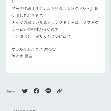
に
お問い合
牧場内を巡る周
わせ・資
アーク牧場オリジナル商品の「ラングドシャ」を
よくあるご質問
団体のお客様へ
遊バスのご案内
料請求
使用しております。
個人情報取扱いについて
ペットをお連れの
お問い合わせ
ナッツの程よい食感とラングドシャは、
ソフトク
お客様へ
リームとの
相性が良いので
ぜひお召し上がりください(*‘ω‘ *)
ウェルカムハウス 木の実
佐々木 優奈
Share