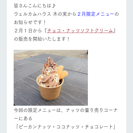
施設・体験情報
皆さんこんにちは♪
ウェルカムハウス 木の実から
２月限定メニュー
の
ArkFarm Wedding
フラワー
動物とふ
アクティ
お知らせです！
ガーデン
れあう
ビティ／
体験
２月１日から『
チョコ・ナッツソフトクリーム
』
イベント/フェア
レストラン/BBQ
フラワーガーデン
花のある美しい
触れて、感じ
ツリーハウスや
自然環境の中、
て、学ぶ。館ヶ
の販売を開始いたします！
お知らせ
各種体験教室な
季節の移り変わ
森の雄大な自然
ど、楽しみなが
りを存分に味わ
なかで動物とふ
ブログ
ら学べる様々な
う
れあう
アクティビティ
お問い合わせ・資料請求
動物とふれあう
アクティビティ/体験
ショップ/お買い物
営業時
生産品カタログ・資料DL
間・料金
レストラ
ショップ
牧場マッ
ン
／お買い
プ
交通アク
English (Google Translate)
物
セス
牧場の生産品を
牧場マップのダ
牧場マップを見る
周遊バス
丹精込めて育て
知り尽くした料
ウンロード
よくいた
だく質問
た生産品をはじ
理人が腕を振
ネットショップ
め、牧場産の逸
い、ビュッフェ
団体のお
品を取り揃えた
スタイルで提供
今回の限定メニューは、ナッツの量り売りコーナ
客様へ
店舗
ーにある
ペットを
お連れの
「ピーカンナッツ・ココナッツ・チョコレート」
周遊バス
お客様へ
営業時間・料金
交通アクセス