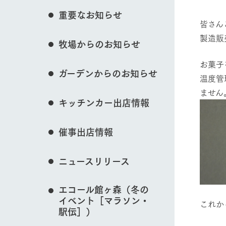
花のある美しい自
重要なお知らせ
わりを存分に味わ
皆さん
営業時間・料金
製造販
牧場からのお知らせ
交通アクセス
レストラン
動物とふれあう
よくいただく質問
お菓子
牧場の生産品を知
ガーデンからのお知らせ
い、ビュッフェス
温度管
団体のお客様へ
50周年ヒスト
ません
周遊バス
ペットをお連れのお客様へ
キッチンカー出店情報
牧場マップを見る
アークグループの
記念し、これま
お問い合わせ・資料請求
牧場内を巡る周遊
とめた映像を制
催事出店情報
た。（動画サイ
ニュースリリース
営業時間・料金
交通アクセス
エコール館ヶ森（冬の
イベント［マラソン・
これか
駅伝］）