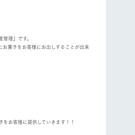
自然
ツリーハウスや各種体験教室など、楽しみな
がら学べる様々なアクティビティ
牧場マップ
ショップ/お買い物
度管理』です。
産の
牧場マップのダウンロード
たお菓子をお客様にお出しすることが出来
ットをお連れの
お客様へ
お問い合わせ
子をお客様に提供していきます！！