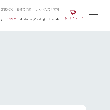
・営業状況
各種ご予約
よくいただく質問
ネットショップ
せ
ブログ
Arkfarm Wedding
English
牧場の楽しみ方
ェアの
牧場スタッフが季節ごとの楽しみ方やシーン
別の楽しみ方をナビゲート
に向けて
想い
企業情報
循環する
牧場の楽しみ方
をはじめ、私たちが
届け、
の食品はすべて、「家
1972年から時代の変革とともに
この地で挑んできた
農業のために推進し
を描く
て食べさせられるも
歩んできたArk館ヶ森のヒストリ
循環型農業のかたち
の取り組みをご紹介
る」という一貫した
ーや会社概要など、株式会社ア
で作られています。
ークにまつわる情報をご紹介し
アクティビティ／体験
ます。
フラワーガーデン