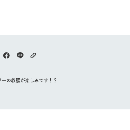
製造販売部 お
伊藤
リーの収穫が楽しみです！？
牧場に行く
私たちの取
今日の牧場
育てる
森について
館ヶ森エリアについて
つくる
イベント
つなげる
の想い