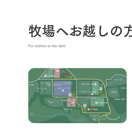
1Pでわかる
農業の未来
牧場へお越しの
企業情報
事業一覧
50周年ヒス
For visitors to the farm