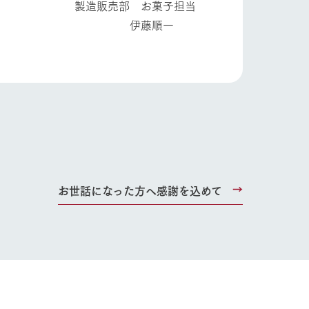
菓子担当
順一
お世話になった方へ感謝を込めて
り組み
お知らせ
ブログ
お問い合わせ・資料請求
生産品カタログ・資料DL
English (Google Translate)