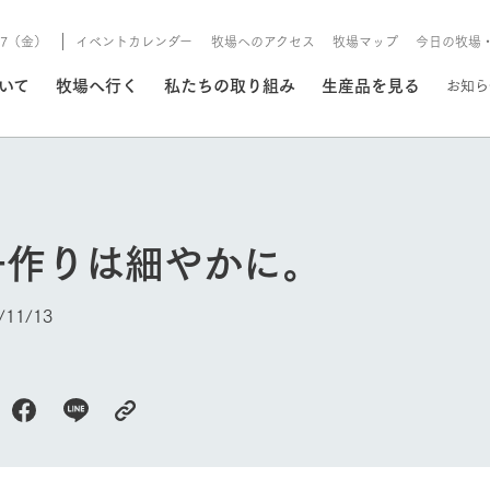
8/7（金）
イベントカレンダー
牧場へのアクセス
牧場マップ
今日の牧場
/8/7（金）
ついて
牧場へ行く
私たちの取り組み
生産品を見る
お知ら
いる情報
子作りは細やかに。
・営業案内
イベント/フェア
牧場の天気、ガーデンの開
11/13
Ark館ヶ森で開催しているイベント・フ
更新
情報やスケジュール
rk館ヶ森
わたしたちの想い
つくる
生産品一覧
農業の未来
つなげる
生産品への
今日の牧場
トーリーから、
域の豊かな自然
生きることは食べること。「食
おいしさと安心を、
健やかで笑顔溢れる毎日のため
循環型農業
食を人々に
Ark館ヶ森
報
組みまで、関連
こだわりと、厳
はいのち」の理念に込められた
まっすぐにつくる
に、安全・安心で高品質なもの
持続可能な
未来への輪
族に安心し
げながら1Pで
元、愛情を込め
想いや、農業を未来につなぐた
だけをつくっています。
ている3つ
のだけを作
紹介します。
めの使命をお伝えします。
します。
信念のもと
ーデン
動物とふれあう
レストラン/BBQ