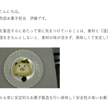
然環境の中、季節の移り変
触れて、感じて、学ぶ。館ヶ森の雄大な
う
なかで動物とふれあう
こんにちは。
売部お菓子担当 伊藤です。
ショップ／お買い物
アクティビティ/体験
を製造するにあたって常に気をつけていることは、素材と『温
り尽くした料理人が腕を振
丹精込めて育てた生産品をはじめ、牧場
タイルで提供
逸品を取り揃えた店舗
理をきちんとしないと、素材の味が活きず、美味しくて安定し
リー映像
。
周遊バス
創業50周年を
でのあゆみをま
バスのご案内
作いたしまし
トが開きます）
よくあるご質問
団体のお客様へ
ペ
らも常に安定的なお菓子製造を行い美味しく安全性の高いお菓