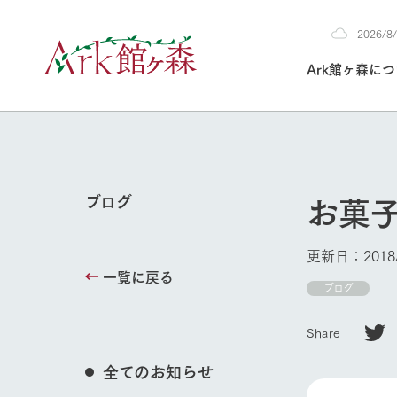
2026/
2026
Ark館ヶ森に
8/7
30°c
/
22°c
2026
(金)
Ark館ヶ森について
私たちの取り組み
生産品を見る
牧場へ行く
よく見られて
お菓
ブログ
今日の牧場
本日の営業時間や
更新日：2018/
花状況などを毎日
一覧に戻る
1Pでわかる A
育てる
館ヶ森高原豚
ブログ
牧場トップ
私たちの創業ス
環境を整え、
岩手県館ヶ森地
施設・体験情
Share
事業領域・取り
豊かな命を育む
の中、徹底した
トピックを取り上
しい衛生管理の
わかりやすくご
て育てています。
全てのお知らせ
フラワーガ
イベント/フェア