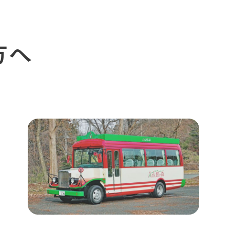
牧場の楽しみ方
循環する
Ark館ヶ森
フラワーガーデン
に向けて
動物とふれあう
生産品を見
方へ
アクティビティ・体験
レストラン
トリー映像
生産品一覧
ショップ／お買い物
館ヶ森高原豚
牧場マップ
生産品への想
周遊バスのご案内
Arkfarm Wed
営業時間・料金
アクセス
Arkfarm 
ペットをお連れのお客様へ
よくいただく質問