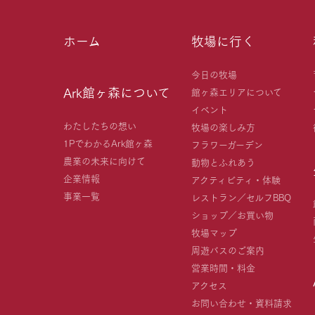
ホーム
牧場に行く
今日の牧場
Ark館ヶ森について
館ヶ森エリアについて
イベント
わたしたちの想い
牧場の楽しみ方
1PでわかるArk館ヶ森
フラワーガーデン
農業の未来に向けて
動物とふれあう
企業情報
アクティビティ・体験
事業一覧
レストラン／セルフBBQ
ショップ／お買い物
牧場マップ
周遊バスのご案内
営業時間・料金
アクセス
お問い合わせ・資料請求