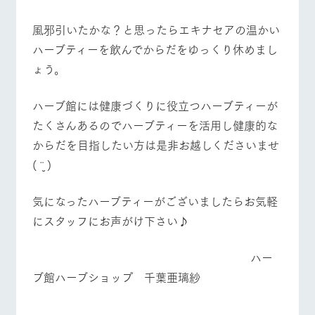
営業時間・料金
交通アクセス
お問い合
牧場内を巡る周
わせ・資
遊バスのご案内
風邪引いたかな？と思ったらエキナセアの温かい
料請求
よくあるご質問
団体のお客様へ
ハーブティーを飲んでからだをゆっくり休めまし
個人情報取扱いについて
ペットをお連れの
お問い合わせ
ょう。
お客様へ
ハーブ館には健康づくりに役立つハーブティーが
たくさんあるのでハーブティーを活用し健康的な
からだを目指したい方は是非お越しくださいませ
( ¨̮ )
気になったハーブティーがございましたらお気軽
にスタッフにお声がけ下さい♪
ハー
ブ館ハーブショップ 千葉亜璃紗