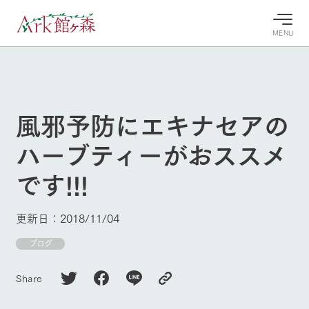
MENU
30°c
/
22°c
30°c
/
22°c
8/9
8/9
2026
2026
(日)
(日)
風邪予防にエキナセアの
牧場へ行
よく見られている情報
ハーブティーがおススメ
く
ホーム
今日の牧
イベン
牧場の楽
です!!!
場・営業
ト/フェ
しみ方
Ark館ヶ森について
案内
ア
牧場スタッフが
本日の営業時間
Ark館ヶ森で開
季節ごとの楽し
更新日：2018/11/04
牧場に行く
や牧場の天気、
催しているイベ
み方やシーン別
ガーデンの開花
ント・フェアの
の楽しみ方をナ
ブログ
状況などを毎日
情報やスケジュ
ビゲート
更新
ール
私たちの取り組み
Share
生産品を見る