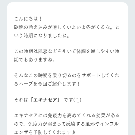
施設・体験情報
牧場トップ
今日の牧場
牧場の楽しみ方
ArkFarm Wedding
フラワー
動物とふ
アクティ
こんにちは！
ガーデン
れあう
ビティ／
朝晩の冷え込みが厳しくいよいよ冬がくるな。と
体験
花のある美しい
触れて、感じ
イベント/フェア
レストラン/BBQ
フラワーガーデン
いう時期になりましたね。
ツリーハウスや
自然環境の中、
て、学ぶ。館ヶ
お知らせ
各種体験教室な
季節の移り変わ
森の雄大な自然
ど、楽しみなが
りを存分に味わ
なかで動物とふ
この時期は風邪などを引いて体調を崩しやすい時
ブログ
ら学べる様々な
う
れあう
期でもありますね。
アクティビティ
お問い合わせ・資料請求
動物とふれあう
アクティビティ/体験
ショップ/お買い物
営業時
生産品カタログ・資料DL
間・料金
レストラ
ショップ
牧場マッ
そんなこの時期を乗り切るのをサポートしてくれ
ン
／お買い
プ
交通アク
English (Google Translate)
物
るハーブを今回ご紹介します！
セス
牧場の生産品を
牧場マップのダ
丹精込めて育て
知り尽くした料
ウンロード
よくいた
牧場マップを見る
周遊バス
だく質問
た生産品をはじ
それは
「エキナセア」
です( ¨̮ )
理人が腕を振
ネットショップ
め、牧場産の逸
い、ビュッフェ
団体のお
品を取り揃えた
スタイルで提供
客様へ
エキナセアには免疫力を高めてくれる効果がある
店舗
ペットを
ので、免疫力が弱まって感染する風邪やインフル
お連れの
周遊バス
お客様へ
エンザを予防してくれます♪