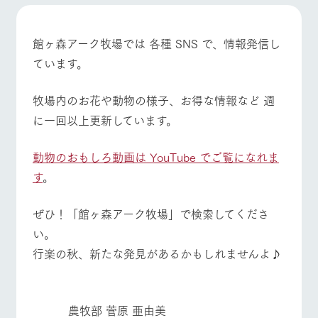
施設・体験情報
ArkFarm Wedding
フラワー
動物とふ
アクティ
館ヶ森アーク牧場では 各種 SNS で、情報発信し
ガーデン
れあう
ビティ／
イベント/フェア
レストラン/BBQ
フラワーガーデン
ています。
体験
花のある美しい
触れて、感じ
ツリーハウスや
自然環境の中、
て、学ぶ。館ヶ
お知らせ
牧場内のお花や動物の様子、お得な情報など 週
各種体験教室な
季節の移り変わ
森の雄大な自然
ど、楽しみなが
りを存分に味わ
なかで動物とふ
に一回以上更新しています。
ブログ
ら学べる様々な
う
れあう
動物とふれあう
アクティビティ/体験
ショップ/お買い物
アクティビティ
お問い合わせ・資料請求
動物のおもしろ動画は YouTube でご覧になれま
営業時
生産品カタログ・資料DL
間・料金
レストラ
ショップ
牧場マッ
す
。
ン
／お買い
プ
交通アク
English (Google Translate)
物
セス
牧場の生産品を
牧場マップのダ
牧場マップを見る
周遊バス
ぜひ！「館ヶ森アーク牧場」で検索してくださ
丹精込めて育て
知り尽くした料
ウンロード
よくいた
い。
だく質問
た生産品をはじ
理人が腕を振
ネットショップ
め、牧場産の逸
い、ビュッフェ
行楽の秋、新たな発見があるかもしれませんよ♪
団体のお
品を取り揃えた
スタイルで提供
客様へ
店舗
ペットを
お連れの
営業時間・料金
交通アクセス
周遊バス
お客様へ
農牧部 菅原 亜由美