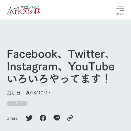
MENU
30°c
/
22°c
30°c
/
22°c
8/11
8/11
2026
2026
(火)
(火)
Facebook、Twitter、
牧場へ行
よく見られている情報
Instagram、YouTube
く
ホーム
今日の牧
イベン
牧場の楽
いろいろやってます！
場・営業
ト/フェ
しみ方
Ark館ヶ森について
案内
ア
牧場スタッフが
本日の営業時間
Ark館ヶ森で開
季節ごとの楽し
更新日：2018/10/17
牧場に行く
や牧場の天気、
催しているイベ
み方やシーン別
ガーデンの開花
ント・フェアの
の楽しみ方をナ
ブログ
状況などを毎日
情報やスケジュ
ビゲート
更新
ール
私たちの取り組み
Share
牧場トップ
今日の牧場
牧場の楽しみ方
生産品を見る