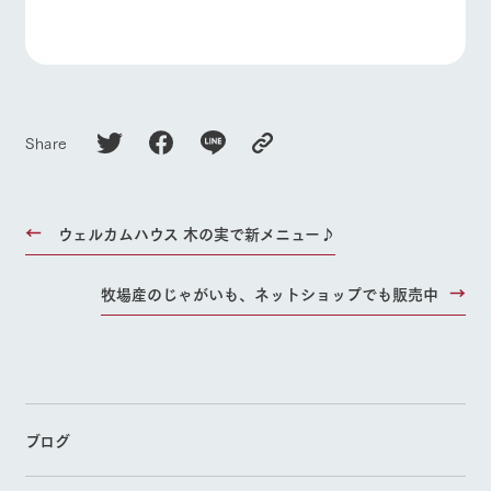
お問い合
牧場内を巡る周
よくあるご質問
団体のお客様へ
わせ・資
遊バスのご案内
料請求
ペットをお連れの
お問い合わせ
個人情報取扱いについて
お客様へ
Share
ウェルカムハウス 木の実で新メニュー♪
牧場産のじゃがいも、ネットショップでも販売中
ブログ