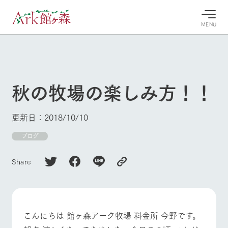
MENU
30°c
/
22°c
30°c
/
22°c
8/8
8/8
2026
2026
(土)
(土)
秋の牧場の楽しみ方！！
牧場へ行
よく見られている情報
く
ホーム
更新日：2018/10/10
今日の牧
イベン
牧場の楽
場・営業
ト/フェ
しみ方
Ark館ヶ森について
ブログ
案内
ア
牧場スタッフが
本日の営業時間
Ark館ヶ森で開
季節ごとの楽し
Share
牧場に行く
や牧場の天気、
催しているイベ
み方やシーン別
ガーデンの開花
ント・フェアの
の楽しみ方をナ
状況などを毎日
情報やスケジュ
ビゲート
更新
ール
私たちの取り組み
こんにちは 館ヶ森アーク牧場 料金所 今野です。
生産品を見る