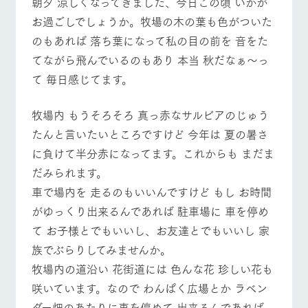
朝夕 涼しくなってきました、今日この頃 いかが
施設・体験情報
牧場トップ
今日の牧場
牧場の楽しみ方
お過ごしでしょうか。牧場の木の葉も色がついた
ArkFarm Wedding
フラワー
動物とふ
アクティ
のもあれば 落ち葉になって私の目の前を 音をた
ガーデン
れあう
ビティ／
てながら飛んでいるのもあり 本当 秋だなぁ～っ
体験
花のある美しい
触れて、感じ
イベント/フェア
レストラン/BBQ
フラワーガーデン
て 毎日感じてます。
ツリーハウスや
自然環境の中、
て、学ぶ。館ヶ
お知らせ
各種体験教室な
季節の移り変わ
森の雄大な自然
ど、楽しみなが
りを存分に味わ
なかで動物とふ
牧場内 もうそろそろ 真っ赤なサルビアのじゅう
ブログ
ら学べる様々な
う
れあう
たんと言いたいところですけど 今年は 夏の暑さ
アクティビティ
お問い合わせ・資料請求
動物とふれあう
アクティビティ/体験
ショップ/お買い物
に負けて半分赤になってます。これからも まだま
営業時
生産品カタログ・資料DL
間・料金
レストラ
ショップ
牧場マッ
だみられます。
ン
／お買い
プ
交通アク
English (Google Translate)
物
車で場内を 走るのもいいんですけど もし お時間
セス
牧場の生産品を
牧場マップのダ
がゆっくり出来るんであれば 駐車場に 車を停め
丹精込めて育て
知り尽くした料
ウンロード
よくいた
牧場マップを見る
周遊バス
だく質問
た生産品をはじ
理人が腕を振
て お子様とでもいいし、お友達とでもいいし 家
ネットショップ
め、牧場産の逸
い、ビュッフェ
団体のお
族でぶらりしてみませんか。
品を取り揃えた
スタイルで提供
客様へ
店舗
牧場内の道沿い 花街道には 色んな花 珍しい花も
ペットを
お連れの
咲いています。なので わんぱく広場とか ラベン
周遊バス
お客様へ
ダー畑のあたりに車を停めて 出来るんであれば