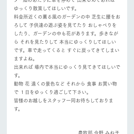
営業時間・料金
交通アクセス
お問い合
牧場内を巡る周
ゆっくり散策してほしいです。
わせ・資
遊バスのご案内
料請求
よくあるご質問
団体のお客様へ
料金所近くの薫る風のガーデンの中 芝生に腰をお
個人情報取扱いについて
ろして 子供達の遊ぶ姿を見てたり おしゃべりを
ペットをお連れの
お問い合わせ
お客様へ
したり、ガーデンの中も花があります。歩きなが
ら それを見たりして 本当にゆっくりしてほしい
です。車で走ってくると すぐに戻ってきてしまい
ますよね。
出来れば 場内で本当にゆっくり見てきてほしいで
す。
動物 花 遠くの景色など それから 食事 お買い物
で １日をゆっくり過ごして下さい。
皆様のお越しをスタッフ一同お待ちしておりま
す。
農牧部 今野 みね子