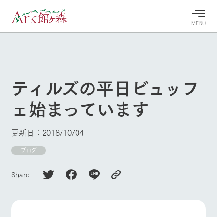
MENU
30°c
/
22°c
30°c
/
22°c
8/10
8/10
2026
2026
(月)
(月)
ティルズの平日ビュッフ
牧場へ行
よく見られている情報
ェ始まっています
く
ホーム
今日の牧
イベン
牧場の楽
場・営業
ト/フェ
しみ方
Ark館ヶ森について
更新日：2018/10/04
案内
ア
牧場スタッフが
本日の営業時間
Ark館ヶ森で開
ブログ
季節ごとの楽し
牧場に行く
や牧場の天気、
催しているイベ
み方やシーン別
ガーデンの開花
ント・フェアの
の楽しみ方をナ
Share
状況などを毎日
情報やスケジュ
ビゲート
更新
ール
私たちの取り組み
牧場トップ
今日の牧場
牧場の楽しみ方
生産品を見る