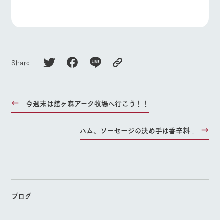
お問い合
牧場内を巡る周
よくあるご質問
団体のお客様へ
わせ・資
遊バスのご案内
料請求
ペットをお連れの
お問い合わせ
個人情報取扱いについて
お客様へ
Share
今週末は館ヶ森アーク牧場へ行こう！！
ハム、ソーセージの決め手は香辛料！
ブログ