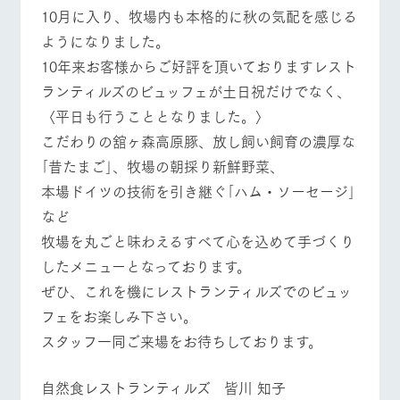
施設・体験情報
10月に入り、牧場内も本格的に秋の気配を感じる
ようになりました。
ArkFarm Wedding
フラワー
動物とふ
アクティ
10年来お客様からご好評を頂いておりますレスト
ガーデン
れあう
ビティ／
イベント/フェア
レストラン/BBQ
フラワーガーデン
体験
ランティルズのビュッフェが土日祝だけでなく、
花のある美しい
触れて、感じ
ツリーハウスや
自然環境の中、
て、学ぶ。館ヶ
〈平日も行うこととなりました。〉
お知らせ
各種体験教室な
季節の移り変わ
森の雄大な自然
こだわりの舘ヶ森高原豚、放し飼い飼育の濃厚な
ど、楽しみなが
りを存分に味わ
なかで動物とふ
ブログ
ら学べる様々な
う
れあう
｢昔たまご｣、牧場の朝採り新鮮野菜、
動物とふれあう
アクティビティ/体験
ショップ/お買い物
アクティビティ
お問い合わせ・資料請求
本場ドイツの技術を引き継ぐ｢ハム・ソーセージ｣
営業時
生産品カタログ・資料DL
間・料金
など
レストラ
ショップ
牧場マッ
ン
／お買い
プ
牧場を丸ごと味わえるすべて心を込めて手づくり
交通アク
English (Google Translate)
物
セス
牧場の生産品を
牧場マップのダ
牧場マップを見る
周遊バス
したメニューとなっております。
丹精込めて育て
知り尽くした料
ウンロード
よくいた
ぜひ、これを機にレストランティルズでのビュッ
だく質問
た生産品をはじ
理人が腕を振
ネットショップ
め、牧場産の逸
い、ビュッフェ
フェをお楽しみ下さい。
団体のお
品を取り揃えた
スタイルで提供
客様へ
スタッフ一同ご来場をお待ちしております。
店舗
ペットを
お連れの
営業時間・料金
交通アクセス
周遊バス
お客様へ
自然食レストランティルズ 皆川 知子