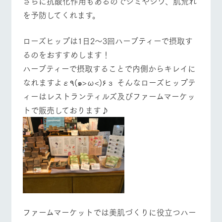
さらに抗酸化作用もあるのでシミやシワ、肌荒れ
営業時間・料金
交通アクセス
お問い合
牧場内を巡る周
わせ・資
を予防してくれます。
遊バスのご案内
料請求
よくあるご質問
団体のお客様へ
個人情報取扱いについて
ローズヒップは1日2～3回ハーブティーで摂取す
ペットをお連れの
お問い合わせ
るのをおすすめします！
お客様へ
ハーブティーで摂取することで内側からキレイに
なれますよε٩(๑>ω<)۶з そんなローズヒップテ
ィーはレストランティルズ及びファームマーケッ
トで販売しております♪
ファームマーケットでは美肌づくりに役立つハー