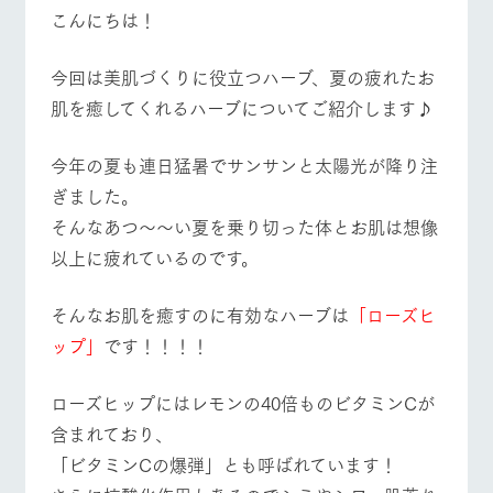
施設・体験情報
こんにちは！
牧場トップ
今日の牧場
牧場の楽しみ方
ArkFarm Wedding
フラワー
動物とふ
アクティ
今回は美肌づくりに役立つハーブ、夏の疲れたお
ガーデン
れあう
ビティ／
体験
肌を癒してくれるハーブについてご紹介します♪
花のある美しい
触れて、感じ
イベント/フェア
レストラン/BBQ
フラワーガーデン
ツリーハウスや
自然環境の中、
て、学ぶ。館ヶ
お知らせ
各種体験教室な
季節の移り変わ
森の雄大な自然
今年の夏も連日猛暑でサンサンと太陽光が降り注
ど、楽しみなが
りを存分に味わ
なかで動物とふ
ブログ
ぎました。
ら学べる様々な
う
れあう
アクティビティ
お問い合わせ・資料請求
そんなあつ〜〜い夏を乗り切った体とお肌は想像
営業時
動物とふれあう
アクティビティ/体験
ショップ/お買い物
以上に疲れているのです。
生産品カタログ・資料DL
間・料金
レストラ
ショップ
牧場マッ
ン
／お買い
プ
交通アク
English (Google Translate)
物
セス
そんなお肌を癒すのに有効なハーブは
「ローズヒ
牧場の生産品を
牧場マップのダ
丹精込めて育て
知り尽くした料
ウンロード
ップ」
です！！！！
よくいた
だく質問
た生産品をはじ
牧場マップを見る
周遊バス
理人が腕を振
ネットショップ
め、牧場産の逸
い、ビュッフェ
団体のお
品を取り揃えた
ローズヒップにはレモンの40倍ものビタミンCが
スタイルで提供
客様へ
店舗
含まれており、
ペットを
お連れの
「ビタミンCの爆弾」とも呼ばれています！
周遊バス
お客様へ