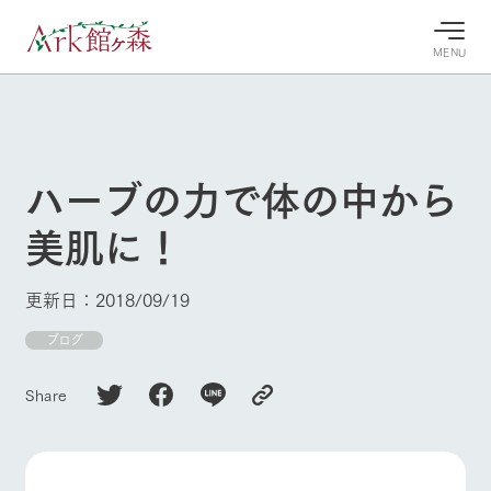
MENU
30°c
/
22°c
30°c
/
22°c
8/7
8/7
2026
2026
(金)
(金)
ハーブの力で体の中から
牧場へ行
よく見られている情報
美肌に！
く
ホーム
今日の牧
イベン
牧場の楽
場・営業
ト/フェ
しみ方
Ark館ヶ森について
更新日：2018/09/19
案内
ア
牧場スタッフが
本日の営業時間
Ark館ヶ森で開
ブログ
季節ごとの楽し
牧場に行く
や牧場の天気、
催しているイベ
み方やシーン別
ガーデンの開花
ント・フェアの
の楽しみ方をナ
Share
状況などを毎日
情報やスケジュ
ビゲート
更新
ール
私たちの取り組み
生産品を見る