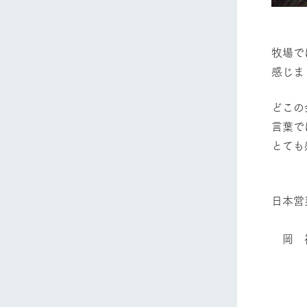
（キャ
ホーム
牧場で
感じま
Ark館ヶ
どこの
わたしたち
言葉で
1Pでわかる
とても
農業の未来
企業情報
事業一覧
日本営
50周年ヒス
岡 