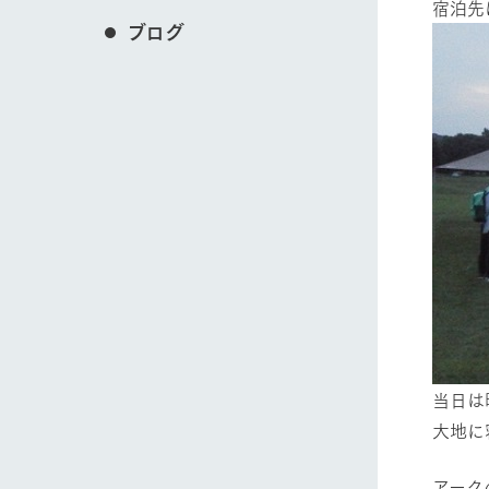
宿泊先
ブログ
当日は
大地に
アーク