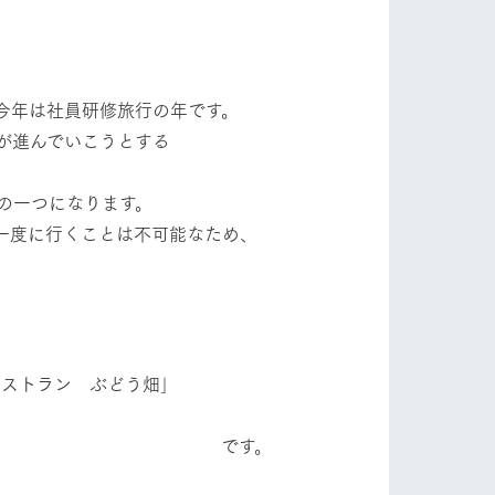
自然
ツリーハウスや各種体験教室など、楽しみな
がら学べる様々なアクティビティ
フラワーガーデン
牧場マップ
今年は社員研修旅行の年です。
が進んでいこうとする
産の
牧場マップのダウンロード
ショップ/お買い物
の一つになります。
一度に行くことは不可能なため、
。
。
トラン ぶどう畑｣
ットをお連れの
お客様へ
お問い合わせ
ART｣ です。