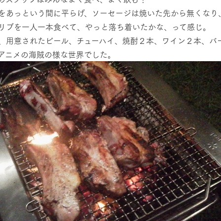
をあっという間に平らげ、ソーセージは焼いた先から無くなり
リブを一人一本食べて、やっと落ち着いたかな、って感じ。
、用意されたビール、チューハイ、焼酎２本、ワイン２本、バ
アニメの海賊の様な世界でした。