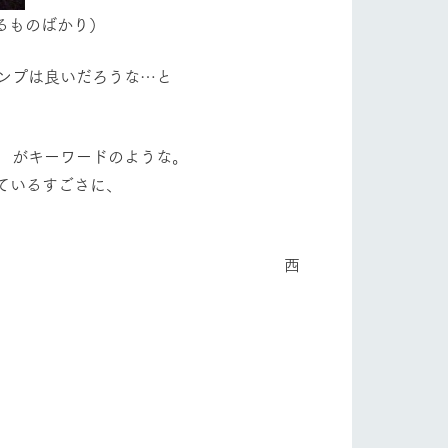
るものばかり）
り組み
お知らせ
ンプは良いだろうな…と
ブログ
お問い合わせ・資料請求
生産品カタログ・資料DL
English (Google Translate)
｣ がキーワードのような。
ているすごさに、
る
西
い
ネットショップ
ding