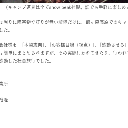
ンプ道具は全てsnow peak社製。誰でも手軽に楽しめ
牧場に行く
私たちの取
は周りに障害物や灯りが無い環境だけに、館ヶ森高原でのキャ
した。
今日の牧場
育てる
森について
館ヶ森エリアについて
つくる
会社様も ｢本物志向｣、｢お客様目線（視点）｣、｢感動させる
イベント
つなげる
の想い
は簡単にまとめられますが、その実際行われてきたり、行われ
牧場の楽しみ方
循環する
Ark館ヶ森
感動した社員旅行でした。
フラワーガーデン
に向けて
動物とふれあう
生産品を見
アクティビティ・体験
業所
レストラン
トリー映像
生産品一覧
ショップ／お買い物
館ヶ森高原豚
裕隆
牧場マップ
生産品への想
周遊バスのご案内
Arkfarm Wed
営業時間・料金
アクセス