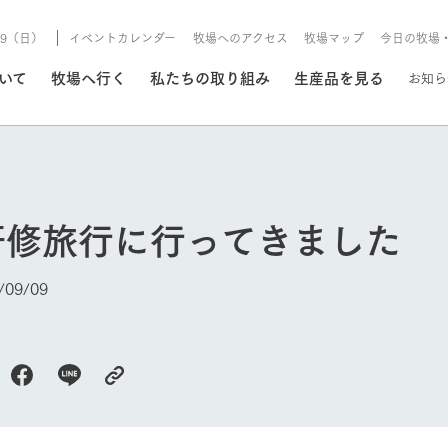
8/9（日）
イベントカレンダー
牧場へのアクセス
牧場マップ
今日の牧場
/8/9（日）
ついて
牧場へ行く
私たちの取り組み
生産品を見る
お知ら
いる情報
研修旅行に行ってきました
・営業案内
イベント/フェア
牧場の天気、ガーデンの開
09/09
Ark館ヶ森で開催しているイベント・フ
更新
情報やスケジュール
rk館ヶ森
わたしたちの想い
つくる
生産品一覧
農業の未来
つなげる
生産品への
トーリーから、
域の豊かな自然
生きることは食べること。「食
おいしさと安心を、
健やかで笑顔溢れる毎日のため
循環型農業
食を人々に
Ark館ヶ森
報
組みまで、関連
こだわりと、厳
はいのち」の理念に込められた
まっすぐにつくる
に、安全・安心で高品質なもの
持続可能な
未来への輪
族に安心し
げながら1Pで
元、愛情を込め
想いや、農業を未来につなぐた
だけをつくっています。
ている3つ
のだけを作
今日の牧場
紹介します。
めの使命をお伝えします。
します。
信念のもと
ーデン
動物とふれあう