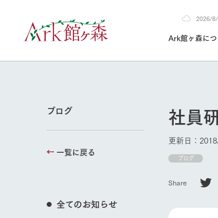
2026/
2026
Ark館ヶ森に
8/9
30°c
/
22°c
2026
(日)
Ark館ヶ森について
私たちの取り組み
生産品を見る
牧場へ行く
よく見られて
社員
ブログ
今日の牧場
本日の営業時間や
更新日：2018/
花状況などを毎日
一覧に戻る
1Pでわかる A
育てる
館ヶ森高原豚
ブログ
私たちの創業ス
環境を整え、
岩手県館ヶ森地
施設・体験情
Share
事業領域・取り
豊かな命を育む
の中、徹底した
トピックを取り上
しい衛生管理の
牧場トップ
わかりやすくご
て育てています。
全てのお知らせ
フラワーガ