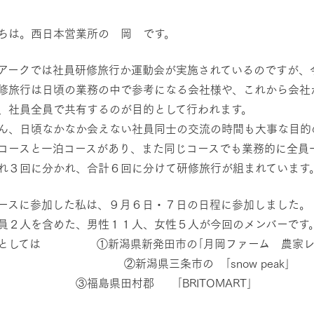
然環境の中、季節の移り変
触れて、感じて、学ぶ。館ヶ森の雄大な
う
なかで動物とふれあう
ちは。西日本営業所の 岡 です。
レストラン/BBQ
ショップ／お買い物
アークでは社員研修旅行か運動会が実施されているのですが、
修旅行は日頃の業務の中で参考になる会社様や、これから会社
り尽くした料理人が腕を振
丹精込めて育てた生産品をはじめ、牧場
タイルで提供
逸品を取り揃えた店舗
、社員全員で共有するのが目的として行われます。
アクティビティ/体験
リー映像
ん、日頃なかなか会えない社員同士の交流の時間も大事な目的
コースと一泊コースがあり、また同じコースでも業務的に全員
創業50周年を
でのあゆみをま
バスのご案内
れ３回に分かれ、合計６回に分けて研修旅行が組まれています
作いたしまし
トが開きます）
周遊バス
ースに参加した私は、９月６日・７日の日程に参加しました。
員２人を含めた、男性１１人、女性５人が今回のメンバーです
としては ①新潟県新発田市の｢月岡ファーム 農家レス
潟県三条市の ｢snow peak｣
よくあるご質問
団体のお客様へ
ペ
福島県田村郡 ｢BRITOM