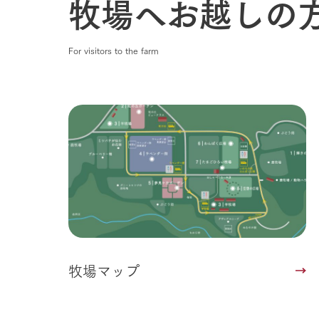
牧場へお越しの
For visitors to the farm
牧場マップ