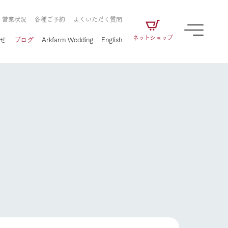
・営業状況
各種ご予約
よくいただく質問
ネットショップ
せ
ブログ
Arkfarm Wedding
English
牧場の楽しみ方
ェアの
牧場スタッフが季節ごとの楽しみ方やシーン
別の楽しみ方をナビゲート
に向けて
想い
企業情報
循環する
をはじめ、私たちが
届け、
の食品はすべて、「家
1972年から時代の変革とともに
この地で挑んできた
農業のために推進し
を描く
て食べさせられるも
歩んできたArk館ヶ森のヒストリ
循環型農業のかたち
の取り組みをご紹介
る」という一貫した
ーや会社概要など、株式会社ア
牧場の楽しみ方
で作られています。
ークにまつわる情報をご紹介し
アクティビティ／体験
ます。