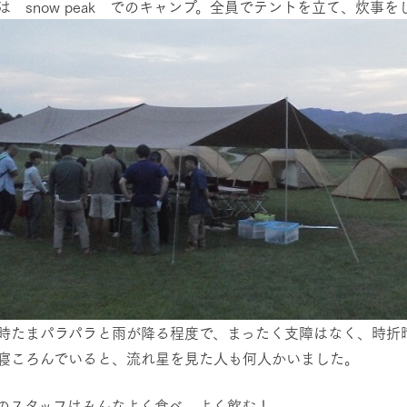
は snow peak でのキャンプ。全員でテントを立て、炊事
時たまパラパラと雨が降る程度で、まったく支障はなく、時折
寝ころんでいると、流れ星を見た人も何人かいました。
のスタッフはみんなよく食べ、よく飲む！