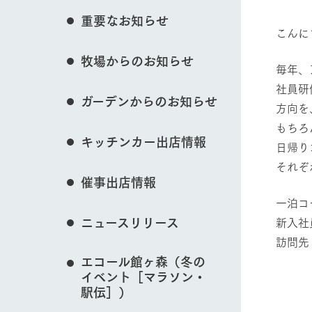
花のある美しい自
重要なお知らせ
わりを存分に味わ
こんに
営業時間・料金
イベント/フェア
牧場からのお知らせ
交通アクセス
レストラン
毎年、
よくいただく質問
社員研
牧場の生産品を知
ガーデンからのお知らせ
い、ビュッフェス
方向を
団体のお客様へ
動物とふれあう
50周年ヒスト
もちろ
周遊バス
ペットをお連れのお客様へ
キッチンカー出店情報
日帰り
アークグループの
記念し、これま
お問い合わせ・資料請求
牧場内を巡る周遊
それぞ
とめた映像を制
催事出店情報
た。（動画サイ
牧場マップを見る
一泊コ
ニュースリリース
新入社
訪問先
エコール館ヶ森（冬の
②新
イベント［マラソン・
営業時間・料金
交通アクセス
③
駅伝］）