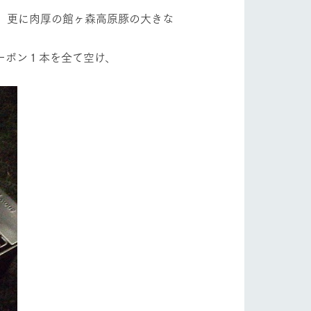
、更に肉厚の館ヶ森高原豚の大きな
ーボン１本を全て空け、