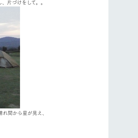
をし、片づけをして。。
晴れ間から星が見え、