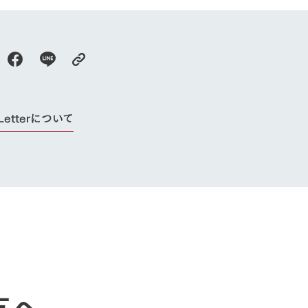
 Letterについて
牧場に行く
私たちの取
今日の牧場
育てる
森について
館ヶ森エリアについて
つくる
イベント
つなげる
の想い
牧場の楽しみ方
循環する
方へ
Ark館ヶ森
フラワーガーデン
に向けて