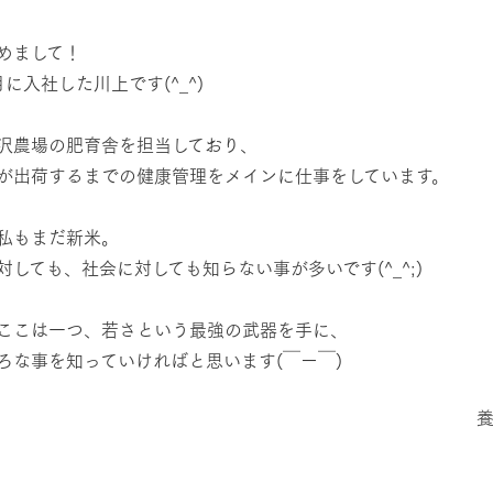
然環境の中、季節の移り変
触れて、感じて、学ぶ。館ヶ森の雄大な
う
なかで動物とふれあう
めまして！
月に入社した川上です(^_^)
ショップ／お買い物
アクティビティ/体験
り尽くした料理人が腕を振
丹精込めて育てた生産品をはじめ、牧場
沢農場の肥育舎を担当しており、
タイルで提供
逸品を取り揃えた店舗
が出荷するまでの健康管理をメインに仕事をしています。
リー映像
周遊バス
創業50周年を
私もまだ新米。
でのあゆみをま
バスのご案内
対しても、社会に対しても知らない事が多いです(^_^;)
作いたしまし
トが開きます）
ここは一つ、若さという最強の武器を手に、
よくあるご質問
団体のお客様へ
ペ
ろな事を知っていければと思います(￣ー￣)
豚事業部藤沢農場