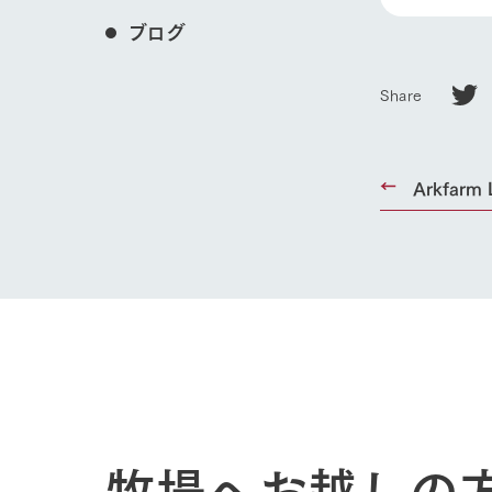
ブログ
Share
Arkfarm
ホーム
Ark館ヶ
わたしたち
牧場へお越しの
1Pでわかる
農業の未来