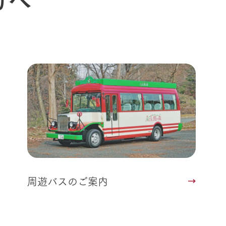
動物とふれあう
生産品を見
アクティビティ・体験
レストラン
トリー映像
生産品一覧
ショップ／お買い物
館ヶ森高原豚
牧場マップ
生産品への想
周遊バスのご案内
Arkfarm Wed
営業時間・料金
アクセス
Arkfarm 
ペットをお連れのお客様へ
よくいただく質問
周遊バスのご案内