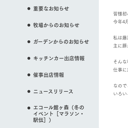
花のある美しい自
重要なお知らせ
わりを存分に味わ
皆様初
営業時間・料金
今年4
牧場からのお知らせ
交通アクセス
レストラン
動物とふれあう
よくいただく質問
牧場の生産品を知
私は藤
ガーデンからのお知らせ
い、ビュッフェス
主に豚
団体のお客様へ
50周年ヒスト
周遊バス
ペットをお連れのお客様へ
牧場マップを見る
キッチンカー出店情報
アークグループの
そんな
記念し、これま
お問い合わせ・資料請求
牧場内を巡る周遊
仕事に
とめた映像を制
催事出店情報
た。（動画サイ
なので
ニュースリリース
営業時間・料金
交通アクセス
いろい
エコール館ヶ森（冬の
養
イベント［マラソン・
駅伝］）