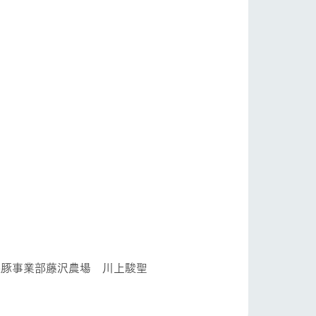
自然
ツリーハウスや各種体験教室など、楽しみな
がら学べる様々なアクティビティ
牧場マップ
ショップ/お買い物
産の
牧場マップのダウンロード
ットをお連れの
お客様へ
お問い合わせ
 川上駿聖