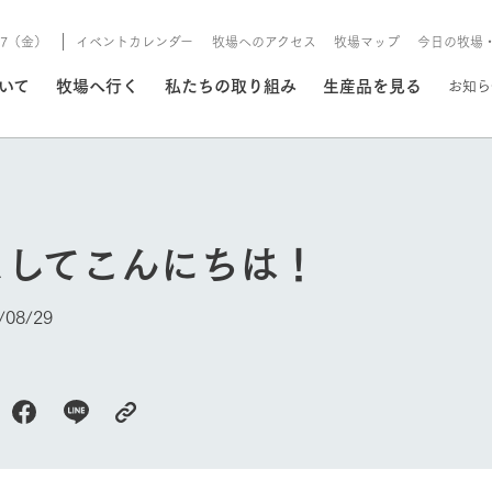
8/7（金）
イベントカレンダー
牧場へのアクセス
牧場マップ
今日の牧場
/8/7（金）
ついて
牧場へ行く
私たちの取り組み
生産品を見る
お知ら
いる情報
ましてこんにちは！
・営業案内
イベント/フェア
牧場の天気、ガーデンの開
08/29
Ark館ヶ森で開催しているイベント・フ
更新
情報やスケジュール
rk館ヶ森
わたしたちの想い
つくる
生産品一覧
農業の未来
つなげる
生産品への
今日の牧場
トーリーから、
域の豊かな自然
生きることは食べること。「食
おいしさと安心を、
健やかで笑顔溢れる毎日のため
循環型農業
食を人々に
Ark館ヶ森
報
組みまで、関連
こだわりと、厳
はいのち」の理念に込められた
まっすぐにつくる
に、安全・安心で高品質なもの
持続可能な
未来への輪
族に安心し
げながら1Pで
元、愛情を込め
想いや、農業を未来につなぐた
だけをつくっています。
ている3つ
のだけを作
紹介します。
めの使命をお伝えします。
します。
信念のもと
ーデン
動物とふれあう
レストラン/BBQ