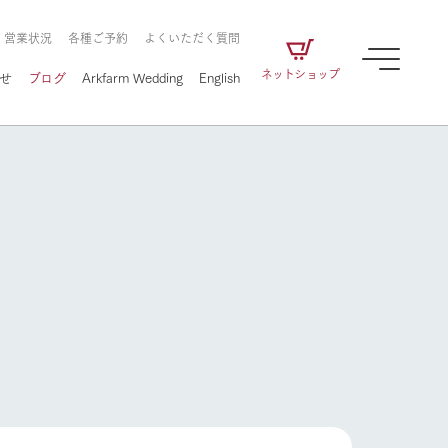
・営業状況
各種ご予約
よくいただく質問
ネットショップ
せ
ブログ
Arkfarm Wedding
English
牧場の楽しみ方
ェアの
牧場スタッフが季節ごとの楽しみ方やシーン
別の楽しみ方をナビゲート
に向けて
想い
企業情報
循環する
牧場の楽しみ方
をはじめ、私たちが
届け、
の食品はすべて、「家
1972年から時代の変革とともに
この地で挑んできた
農業のために推進し
を描く
て食べさせられるも
歩んできたArk館ヶ森のヒストリ
循環型農業のかたち
の取り組みをご紹介
る」という一貫した
ーや会社概要など、株式会社ア
で作られています。
ークにまつわる情報をご紹介し
アクティビティ／体験
ます。
フラワーガーデン