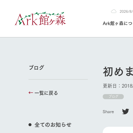
2026/
2026
Ark館ヶ森に
8/7
30°c
/
22°c
2026
(金)
Ark館ヶ森について
私たちの取り組み
生産品を見る
牧場へ行く
よく見られて
初め
ブログ
今日の牧場
本日の営業時間や
更新日：2018/
花状況などを毎日
一覧に戻る
1Pでわかる A
育てる
館ヶ森高原豚
ブログ
牧場トップ
私たちの創業ス
環境を整え、
岩手県館ヶ森地
施設・体験情
Share
事業領域・取り
豊かな命を育む
の中、徹底した
トピックを取り上
しい衛生管理の
わかりやすくご
て育てています。
全てのお知らせ
フラワーガ
イベント/フェア