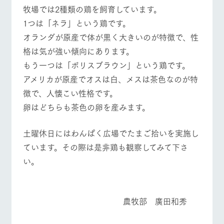
施設・体験情報
牧場では2種類の鶏を飼育しています。
1つは「ネラ」という鶏です。
ArkFarm Wedding
フラワー
動物とふ
アクティ
オランダが原産で体が黒く大きいのが特徴で、性
ガーデン
れあう
ビティ／
イベント/フェア
レストラン/BBQ
フラワーガーデン
体験
格は気が強い傾向にあります。
花のある美しい
触れて、感じ
ツリーハウスや
自然環境の中、
て、学ぶ。館ヶ
もう一つは「ボリスブラウン」という鶏です。
お知らせ
各種体験教室な
季節の移り変わ
森の雄大な自然
アメリカが原産でオスは白、メスは茶色なのが特
ど、楽しみなが
りを存分に味わ
なかで動物とふ
ブログ
ら学べる様々な
う
れあう
徴で、人懐こい性格です。
動物とふれあう
アクティビティ/体験
ショップ/お買い物
アクティビティ
お問い合わせ・資料請求
卵はどちらも茶色の卵を産みます。
営業時
生産品カタログ・資料DL
間・料金
レストラ
ショップ
牧場マッ
ン
／お買い
プ
土曜休日にはわんぱく広場でたまご拾いを実施し
交通アク
English (Google Translate)
物
セス
牧場マップを見る
周遊バス
ています。その際は是非鶏も観察してみて下さ
牧場の生産品を
牧場マップのダ
丹精込めて育て
知り尽くした料
ウンロード
よくいた
い。
だく質問
た生産品をはじ
理人が腕を振
ネットショップ
め、牧場産の逸
い、ビュッフェ
団体のお
品を取り揃えた
スタイルで提供
客様へ
店舗
農牧部 廣田和秀
ペットを
お連れの
営業時間・料金
交通アクセス
周遊バス
お客様へ