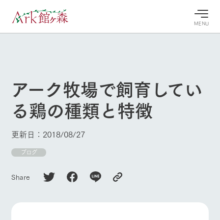
MENU
30°c
/
22°c
30°c
/
22°c
8/7
8/7
2026
2026
(金)
(金)
アーク牧場で飼育してい
牧場へ行
よく見られている情報
る鶏の種類と特徴
く
ホーム
今日の牧
イベン
牧場の楽
場・営業
ト/フェ
しみ方
Ark館ヶ森について
更新日：2018/08/27
案内
ア
牧場スタッフが
本日の営業時間
Ark館ヶ森で開
ブログ
季節ごとの楽し
牧場に行く
や牧場の天気、
催しているイベ
み方やシーン別
ガーデンの開花
ント・フェアの
の楽しみ方をナ
Share
状況などを毎日
情報やスケジュ
ビゲート
更新
ール
私たちの取り組み
牧場トップ
今日の牧場
牧場の楽しみ方
生産品を見る