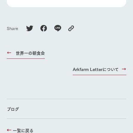
お問い合
よくあるご質問
団体のお客様へ
牧場内を巡る周
わせ・資
遊バスのご案内
料請求
ペットをお連れの
お問い合わせ
個人情報取扱いについて
お客様へ
Share
世界一の朝食会
Arkfarm Letterについて
ブログ
一覧に戻る