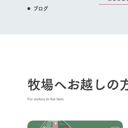
ブログ
ホーム
Ark館ヶ
牧場へお越しの
わたしたち
1Pでわかる
For visitors to the farm
農業の未来
企業情報
事業一覧