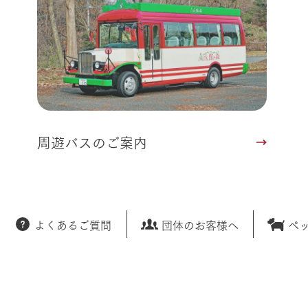
トリー映像
生産品一覧
ショップ／お買い物
館ヶ森高原豚
牧場マップ
生産品への想
周遊バスのご案内
Arkfarm Wed
営業時間・料金
アクセス
Arkfarm 
ペットをお連れのお客様へ
よくいただく質問
周遊バスのご案内
よくあるご質問
団体のお客様へ
ペ