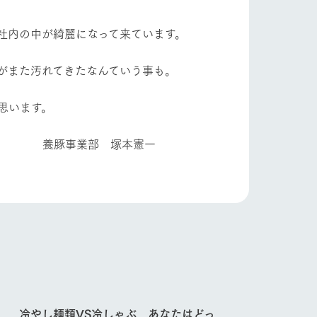
自然
ツリーハウスや各種体験教室など、楽しみな
がら学べる様々なアクティビティ
社内の中が綺麗になって来ています。
ショップ/お買い物
牧場マップ
がまた汚れてきたなんていう事も。
産の
牧場マップのダウンロード
思います。
塚本憲一
ットをお連れの
お客様へ
お問い合わせ
冷やし麺類VS冷しゃぶ あなたはどっ