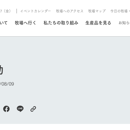
8/7（金）
イベントカレンダー
牧場へのアクセス
牧場マップ
今日の牧場
/8/7（金）
ついて
牧場へ行く
私たちの取り組み
生産品を見る
お知ら
いる情報
動
・営業案内
イベント/フェア
牧場の天気、ガーデンの開
08/09
Ark館ヶ森で開催しているイベント・フ
更新
情報やスケジュール
rk館ヶ森
わたしたちの想い
つくる
生産品一覧
農業の未来
つなげる
生産品への
今日の牧場
トーリーから、
域の豊かな自然
生きることは食べること。「食
おいしさと安心を、
健やかで笑顔溢れる毎日のため
循環型農業
食を人々に
Ark館ヶ森
報
組みまで、関連
こだわりと、厳
はいのち」の理念に込められた
まっすぐにつくる
に、安全・安心で高品質なもの
持続可能な
未来への輪
族に安心し
げながら1Pで
元、愛情を込め
想いや、農業を未来につなぐた
だけをつくっています。
ている3つ
のだけを作
紹介します。
めの使命をお伝えします。
します。
信念のもと
レストラン/BBQ
ーデン
動物とふれあう