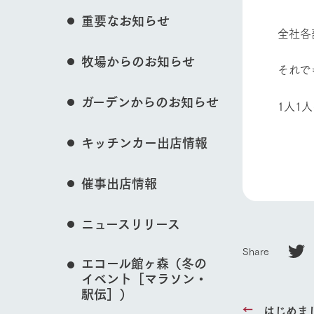
花のある美しい自
重要なお知らせ
わりを存分に味わ
全社各
営業時間・料金
動物とふれあう
牧場からのお知らせ
交通アクセス
レストラン
それで
よくいただく質問
牧場の生産品を知
ガーデンからのお知らせ
い、ビュッフェス
1人1
団体のお客様へ
50周年ヒスト
牧場マップを見る
周遊バス
ペットをお連れのお客様へ
キッチンカー出店情報
アークグループの
記念し、これま
お問い合わせ・資料請求
牧場内を巡る周遊
とめた映像を制
催事出店情報
た。（動画サイ
営業時間・料金
交通アクセス
ニュースリリース
Share
エコール館ヶ森（冬の
イベント［マラソン・
駅伝］）
はじめま