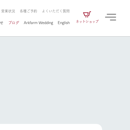
・営業状況
各種ご予約
よくいただく質問
ネットショップ
せ
ブログ
Arkfarm Wedding
English
牧場の楽しみ方
ェアの
牧場スタッフが季節ごとの楽しみ方やシーン
別の楽しみ方をナビゲート
に向けて
想い
企業情報
循環する
牧場の楽しみ方
をはじめ、私たちが
届け、
の食品はすべて、「家
1972年から時代の変革とともに
この地で挑んできた
農業のために推進し
を描く
て食べさせられるも
歩んできたArk館ヶ森のヒストリ
循環型農業のかたち
の取り組みをご紹介
る」という一貫した
ーや会社概要など、株式会社ア
で作られています。
ークにまつわる情報をご紹介し
フラワーガーデン
アクティビティ／体験
ます。