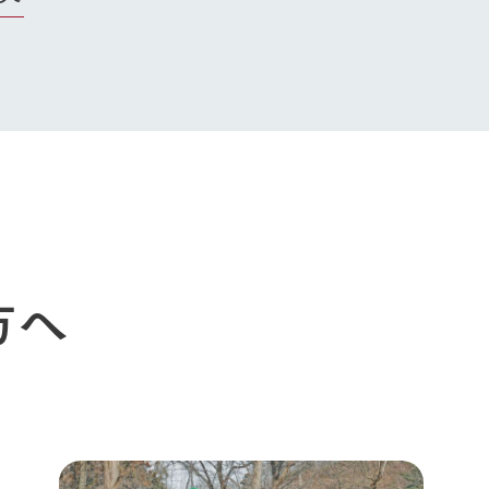
牧場に行く
私たちの取
今日の牧場
育てる
森について
方へ
館ヶ森エリアについて
つくる
イベント
つなげる
の想い
牧場の楽しみ方
循環する
Ark館ヶ森
フラワーガーデン
に向けて
動物とふれあう
生産品を見
アクティビティ・体験
レストラン