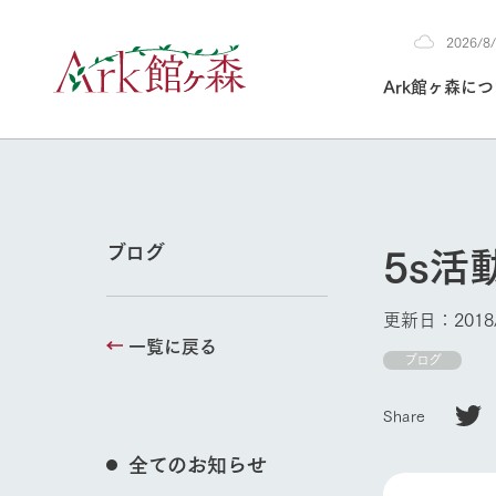
2026/
2026
Ark館ヶ森に
8/7
30°c
/
22°c
2026
(金)
Ark館ヶ森について
私たちの取り組み
生産品を見る
牧場へ行く
よく見られて
5s活
ブログ
今日の牧場
本日の営業時間や
更新日：2018/
花状況などを毎日
一覧に戻る
1Pでわかる A
育てる
館ヶ森高原豚
牧場トップ
ブログ
私たちの創業ス
環境を整え、
岩手県館ヶ森地
施設・体験情
Share
事業領域・取り
豊かな命を育む
の中、徹底した
トピックを取り上
しい衛生管理の
わかりやすくご
て育てています。
全てのお知らせ
イベント/フェア
フラワーガ