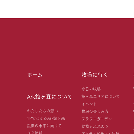
ホーム
牧場に行く
今日の牧場
Ark館ヶ森について
館ヶ森エリアについて
イベント
わたしたちの想い
牧場の楽しみ方
1PでわかるArk館ヶ森
フラワーガーデン
農業の未来に向けて
動物とふれあう
企業情報
アクティビティ・体験