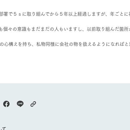
然環境の中、季節の移り変
触れて、感じて、学ぶ。館ヶ森の雄大な
う
なかで動物とふれあう
部署で５ｓに取り組んでから５年以上経過しますが、年ごとに
アクティビティ/体験
ショップ／お買い物
も個々の意識もまだまだの人もいますし、以前取り組んだ箇所
り尽くした料理人が腕を振
丹精込めて育てた生産品をはじめ、牧場
タイルで提供
逸品を取り揃えた店舗
人の心構えを持ち、私物同様に会社の物を扱えるようになればと
リー映像
周遊バス
養豚事業部 
創業50周年を
でのあゆみをま
バスのご案内
作いたしまし
トが開きます）
よくあるご質問
団体のお客様へ
ペ
して