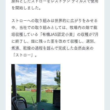
原料としたストローをレストラン ティルズで使用
フラワーガー
動物とふれあ
牧場トップ
今日の牧場
牧場の楽しみ方
を開始しました。
デン
う
ArkFarm Wedding
花のある美しい自然
触れて、感じて、学
ストローへの取り組みは世界的に広がりをみせる
環境の中、季節の移
ぶ。館ヶ森の雄大な
中、当社での取り組みとしては、牧場内の畑で栽
り変わりを存分に味
自然なかで動物とふ
わう
れあう
イベント/フェア
レストラン/BBQ
フラワーガーデン
お知らせ
培収穫している「有機JAS認定小麦」の収穫が7月
に終了し、畑に残った茎を改めて収穫し、選別、
ブログ
ショップ／お
レストラン
営業時間・料金
買い物
煮沸、乾燥の過程を踏んで完成した自然由来の
お問い合わせ・資料請求
交通アクセス
牧場の生産品を知り
「ストロー」。
丹精込めて育てた生
動物とふれあう
アクティビティ/体験
ショップ/お買い物
尽くした料理人が腕
生産品カタログ・資料DL
産品をはじめ、牧場
よくいただく質
を振い、ビュッフェス
産の逸品を取り揃え
問
タイルで提供
English (Google Translate)
た店舗
団体のお客様へ
周遊バス
ペットをお連れ
牧場マップを見る
周遊バス
のお客様へ
ネットショップ
牧場内を巡る周遊バ
お問い合わせ・
スのご案内
資料請求