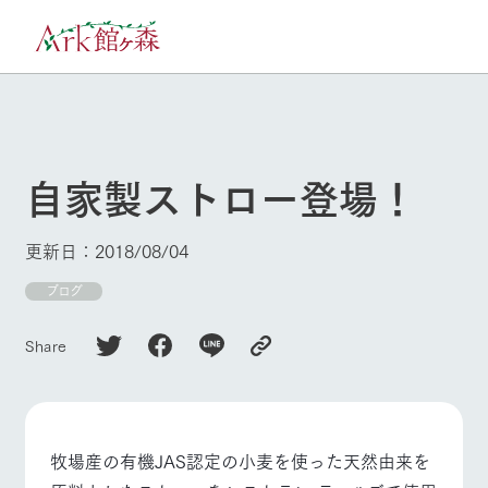
30°c
/
22°c
8/7
2026
(金)
自家製ストロー登場！
牧場へ行く
よく見られている情報
ホーム
更新日：2018/08/04
今日の牧場・
イベント/フェ
営業案内
ア
Ark館ヶ森について
ブログ
本日の営業時間や牧
Ark館ヶ森で開催して
場の天気、ガーデン
いるイベント・フェ
Share
牧場に行く
の開花状況などを毎
アの情報やスケジュ
日更新
ール
私たちの取り組み
施設・体験情報
牧場産の有機JAS認定の小麦を使った天然由来を
生産品を見る