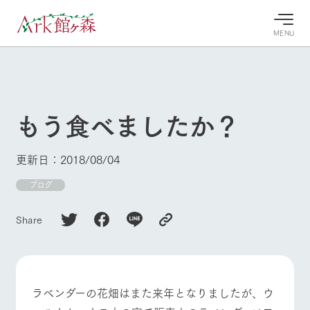
MENU
30°c
/
22°c
30°c
/
22°c
8/6
8/6
2026
2026
(木)
(木)
もう食べましたか？
牧場へ行
よく見られている情報
く
ホーム
更新日：2018/08/04
今日の牧
イベン
牧場の楽
場・営業
ト/フェ
しみ方
Ark館ヶ森について
ブログ
案内
ア
牧場スタッフが
本日の営業時間
Ark館ヶ森で開
季節ごとの楽し
Share
牧場に行く
や牧場の天気、
催しているイベ
み方やシーン別
ガーデンの開花
ント・フェアの
の楽しみ方をナ
状況などを毎日
情報やスケジュ
ビゲート
更新
ール
私たちの取り組み
ラベンダーの花畑はまた来年となりましたが、ウ
生産品を見る