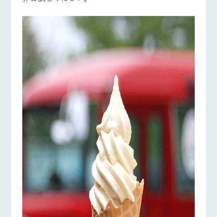
お問い合
営業時間・料金
交通アクセス
牧場内を巡る周
わせ・資
遊バスのご案内
料請求
よくあるご質問
団体のお客様へ
個人情報取扱いについて
ペットをお連れの
お問い合わせ
お客様へ