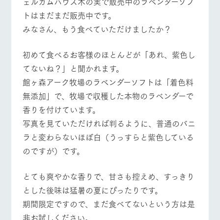
ェルカムハウス木の実で販売中のラベンダーソフ
施設・体験情報
牧場トップ
今日の牧場
牧場の楽しみ方
トはまだまだ販売中です。
ArkFarm Wedding
フラワー
動物とふ
アクティ
みなさん、もう食べていただけましたか？
ガーデン
れあう
ビティ／
体験
花のある美しい
触れて、感じ
初めて食べるお客様のほとんどが「あれ、紫色し
ツリーハウスや
自然環境の中、
て、学ぶ。館ヶ
イベント/フェア
レストラン/BBQ
フラワーガーデン
お知らせ
てないね？」と聞かれます。
各種体験教室な
季節の移り変わ
森の雄大な自然
ど、楽しみなが
りを存分に味わ
なかで動物とふ
館ヶ森アーク牧場のラベンダーソフトは「着色料
ブログ
ら学べる様々な
う
れあう
無添加」で、牧場で収穫した本物のラベンダーで
アクティビティ
お問い合わせ・資料請求
香りを付けています。
営業時
動物とふれあう
アクティビティ/体験
ショップ/お買い物
生産品カタログ・資料DL
間・料金
レストラ
ショップ
牧場マッ
写真を見ていただければ判るように、普通のバニ
ン
／お買い
プ
交通アク
English (Google Translate)
物
ラと変わらないほぼ白（うっすらと紫色している
セス
牧場の生産品を
牧場マップのダ
のですが）です。
丹精込めて育て
知り尽くした料
ウンロード
よくいた
だく質問
た生産品をはじ
理人が腕を振
牧場マップを見る
周遊バス
ネットショップ
め、牧場産の逸
い、ビュッフェ
団体のお
とても爽やかな香りで、甘さも控えめ、すっきり
品を取り揃えた
スタイルで提供
客様へ
店舗
とした後味は猛暑の夏にぴったりです。
ペットを
期間限定ですので、まだ食べてないという方は是
お連れの
周遊バス
お客様へ
非お試しください。