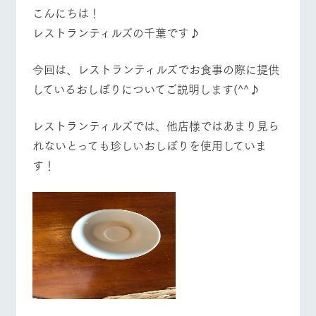
施設・体験情報
こんにちは！
レストランティルズの千葉です♪
ArkFarm Wedding
フラワー
動物とふ
アクティ
牧場トップ
今日の牧場
牧場の楽しみ方
ガーデン
れあう
ビティ／
体験
今回は、レストランティルズでお食事の際に提供
花のある美しい
触れて、感じ
しているおしぼりについてご説明します(^^♪
ツリーハウスや
自然環境の中、
て、学ぶ。館ヶ
お知らせ
各種体験教室な
季節の移り変わ
森の雄大な自然
ど、楽しみなが
りを存分に味わ
なかで動物とふ
イベント/フェア
レストラン/BBQ
フラワーガーデン
ブログ
レストランティルズでは、他店様ではあまり見ら
ら学べる様々な
う
れあう
アクティビティ
お問い合わせ・資料請求
れないとっても珍しいおしぼりを使用していま
営業時
す！
生産品カタログ・資料DL
間・料金
レストラ
ショップ
牧場マッ
ン
／お買い
プ
交通アク
動物とふれあう
アクティビティ/体験
ショップ/お買い物
English (Google Translate)
物
セス
牧場の生産品を
牧場マップのダ
丹精込めて育て
知り尽くした料
ウンロード
よくいた
だく質問
た生産品をはじ
理人が腕を振
ネットショップ
め、牧場産の逸
い、ビュッフェ
団体のお
品を取り揃えた
スタイルで提供
客様へ
牧場マップを見る
周遊バス
店舗
ペットを
お連れの
周遊バス
お客様へ