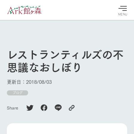
MENU
30°c
/
22°c
30°c
/
22°c
8/8
8/8
2026
2026
(土)
(土)
レストランティルズの不
牧場へ行
よく見られている情報
思議なおしぼり
く
ホーム
今日の牧
イベン
牧場の楽
場・営業
ト/フェ
しみ方
Ark館ヶ森について
更新日：2018/08/03
案内
ア
牧場スタッフが
本日の営業時間
Ark館ヶ森で開
ブログ
季節ごとの楽し
牧場に行く
や牧場の天気、
催しているイベ
み方やシーン別
ガーデンの開花
ント・フェアの
の楽しみ方をナ
Share
状況などを毎日
情報やスケジュ
ビゲート
更新
ール
私たちの取り組み
生産品を見る