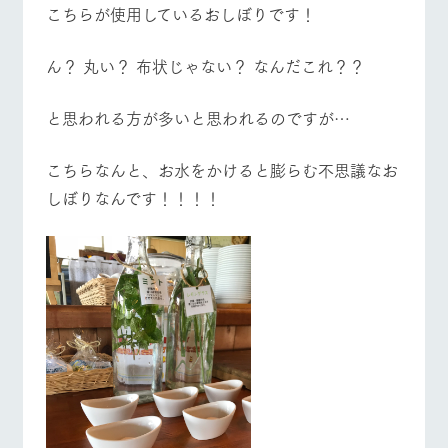
お問い合
こちらが使用しているおしぼりです！
牧場内を巡る周
わせ・資
遊バスのご案内
料請求
営業時間・料金
交通アクセス
ん？ 丸い？ 布状じゃない？ なんだこれ？？
個人情報取扱いについて
よくあるご質問
団体のお客様へ
と思われる方が多いと思われるのですが…
ペットをお連れの
お問い合わせ
お客様へ
こちらなんと、お水をかけると膨らむ不思議なお
しぼりなんです！！！！