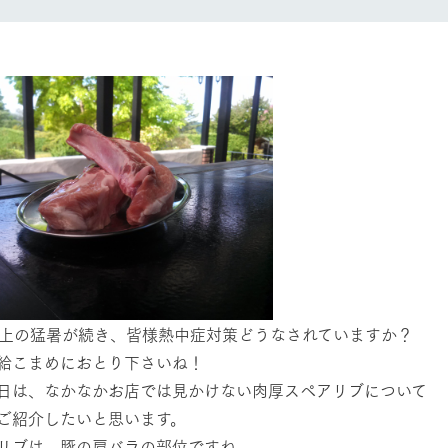
レストラン/BBQ
然環境の中、季節の移り変
触れて、感じて、学ぶ。館ヶ森の雄大な
う
なかで動物とふれあう
ショップ／お買い物
アクティビティ/体験
り尽くした料理人が腕を振
丹精込めて育てた生産品をはじめ、牧場
タイルで提供
逸品を取り揃えた店舗
リー映像
創業50周年を
周遊バス
でのあゆみをま
バスのご案内
作いたしまし
トが開きます）
以上の猛暑が続き、皆様熱中症対策どうなされていますか？
よくあるご質問
団体のお客様へ
ペ
給こまめにおとり下さいね！
日は、なかなかお店では見かけない肉厚スペアリブについて
ご紹介したいと思います。
リブは、豚の肩バラの部位ですね。