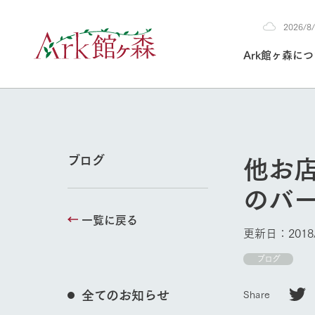
2026/
2026
Ark館ヶ森に
8/5
30°c
/
22°c
2026
(水)
Ark館ヶ森について
私たちの取り組み
生産品を見る
牧場へ行く
よく見られて
他お
ブログ
今日の牧場
のバ
本日の営業時間や
花状況などを毎日
一覧に戻る
1Pでわかる A
育てる
館ヶ森高原豚
更新日：2018/
牧場トップ
私たちの創業ス
環境を整え、
岩手県館ヶ森地
ブログ
施設・体験情
事業領域・取り
豊かな命を育む
の中、徹底した
トピックを取り上
しい衛生管理の
わかりやすくご
て育てています。
全てのお知らせ
Share
フラワーガ