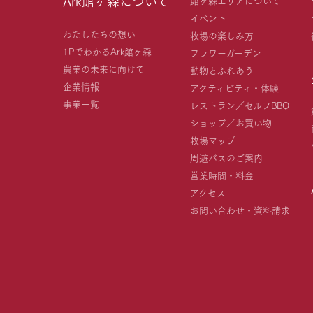
Ark館ヶ森について
イベント
わたしたちの想い
牧場の楽しみ方
1PでわかるArk館ヶ森
フラワーガーデン
農業の未来に向けて
動物とふれあう
企業情報
アクティビティ・体験
事業一覧
レストラン／セルフBBQ
ショップ／お買い物
牧場マップ
周遊バスのご案内
営業時間・料金
アクセス
お問い合わせ・資料請求