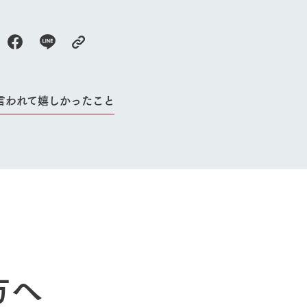
牧場に行く
私たちの取
今日の牧場
育てる
森について
館ヶ森エリアについて
つくる
イベント
つなげる
言われて嬉しかったこと
の想い
牧場の楽しみ方
循環する
Ark館ヶ森
フラワーガーデン
に向けて
動物とふれあう
生産品を見
アクティビティ・体験
レストラン
トリー映像
生産品一覧
ショップ／お買い物
館ヶ森高原豚
牧場マップ
生産品への想
周遊バスのご案内
Arkfarm Wed
営業時間・料金
方へ
アクセス
Arkfarm 
ペットをお連れのお客様へ