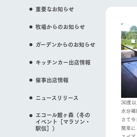
イベント/フェア
花のある美しい自
重要なお知らせ
わりを存分に味わ
営業時間・料金
牧場からのお知らせ
交通アクセス
レストラン
動物とふれあう
よくいただく質問
牧場の生産品を知
ガーデンからのお知らせ
い、ビュッフェス
団体のお客様へ
50周年ヒスト
周遊バス
ペットをお連れのお客様へ
キッチンカー出店情報
アークグループの
牧場マップを見る
記念し、これま
お問い合わせ・資料請求
牧場内を巡る周遊
とめた映像を制
催事出店情報
た。（動画サイ
ニュースリリース
30度
営業時間・料金
交通アクセス
水分補
エコール館ヶ森（冬の
さて今
イベント［マラソン・
簡単に
駅伝］）
スペア