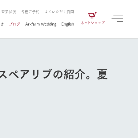
・営業状況
各種ご予約
よくいただく質問
ネットショップ
せ
ブログ
Arkfarm Wedding
English
スペアリブの紹介。夏
牧場の楽しみ方
ェアの
牧場スタッフが季節ごとの楽しみ方やシーン
別の楽しみ方をナビゲート
に向けて
想い
企業情報
循環する
牧場の楽しみ方
をはじめ、私たちが
届け、
の食品はすべて、「家
1972年から時代の変革とともに
この地で挑んできた
農業のために推進し
を描く
て食べさせられるも
歩んできたArk館ヶ森のヒストリ
循環型農業のかたち
の取り組みをご紹介
る」という一貫した
ーや会社概要など、株式会社ア
で作られています。
ークにまつわる情報をご紹介し
アクティビティ／体験
ます。