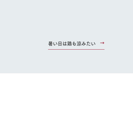
り組み
お知らせ
ブログ
お問い合わせ・資料請求
生産品カタログ・資料DL
English (Google Translate)
暑い日は鶏も涼みたい
る
い
ネットショップ
ding
Wedding