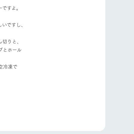
ーですよ。
しいですし、
ん切りと、
ブとホール
空冷凍で