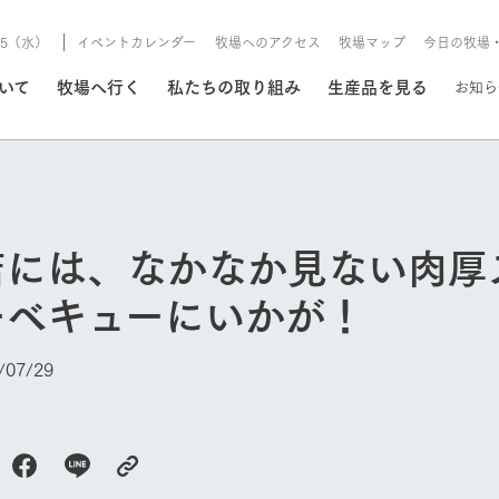
8/5（水）
イベントカレンダー
牧場へのアクセス
牧場マップ
今日の牧場
/8/5（水）
ついて
牧場へ行く
私たちの取り組み
生産品を見る
お知ら
いる情報
店には、なかなか見ない肉厚
・営業案内
イベント/フェア
ーベキューにいかが！
牧場の天気、ガーデンの開
Ark館ヶ森で開催しているイベント・フ
更新
情報やスケジュール
rk館ヶ森
わたしたちの想い
つくる
生産品一覧
農業の未来
つなげる
生産品への
07/29
今日の牧場
トーリーから、
域の豊かな自然
生きることは食べること。「食
おいしさと安心を、
健やかで笑顔溢れる毎日のため
循環型農業
食を人々に
Ark館ヶ森
報
組みまで、関連
こだわりと、厳
はいのち」の理念に込められた
まっすぐにつくる
に、安全・安心で高品質なもの
持続可能な
未来への輪
族に安心し
げながら1Pで
元、愛情を込め
想いや、農業を未来につなぐた
だけをつくっています。
ている3つ
のだけを作
紹介します。
めの使命をお伝えします。
します。
信念のもと
ーデン
動物とふれあう