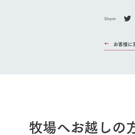
ホーム
Share
Ark館ヶ
お客様に
わたしたち
1Pでわかる
農業の未来
企業情報
事業一覧
50周年ヒス
牧場へお越しの