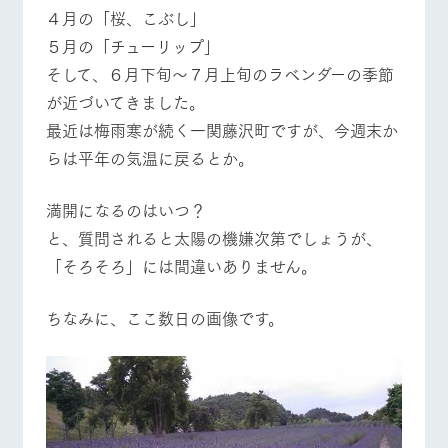
施設・体験情報
４月の「桜、こぶし」
５月の「チューリップ」
ArkFarm Wedding
フラワー
動物とふ
アクティ
そして、６月下旬～７月上旬のラベンダーの季節
ガーデン
れあう
ビティ／
体験
牧場トップ
今日の牧場
牧場の楽しみ方
が近づいてきました。
花のある美しい
触れて、感じ
ツリーハウスや
自然環境の中、
て、学ぶ。館ヶ
最近は梅雨寒が続く一関藤沢町ですが、今週末か
お知らせ
各種体験教室な
季節の移り変わ
森の雄大な自然
らは平年の気温に戻るとか。
ど、楽しみなが
りを存分に味わ
なかで動物とふ
ブログ
ら学べる様々な
う
れあう
アクティビティ
イベント/フェア
レストラン/BBQ
フラワーガーデン
お問い合わせ・資料請求
満開になるのはいつ？
営業時
と、質問されると太陽の機嫌次第でしょうが、
生産品カタログ・資料DL
間・料金
レストラ
ショップ
牧場マッ
ン
／お買い
プ
「そろそろ」には間違いありません。
交通アク
English (Google Translate)
物
セス
牧場の生産品を
牧場マップのダ
動物とふれあう
アクティビティ/体験
ショップ/お買い物
丹精込めて育て
知り尽くした料
ウンロード
よくいた
ちなみに、ここ数日の画像です。
だく質問
た生産品をはじ
理人が腕を振
ネットショップ
め、牧場産の逸
い、ビュッフェ
団体のお
品を取り揃えた
スタイルで提供
客様へ
店舗
ペットを
牧場マップを見る
周遊バス
お連れの
周遊バス
お客様へ