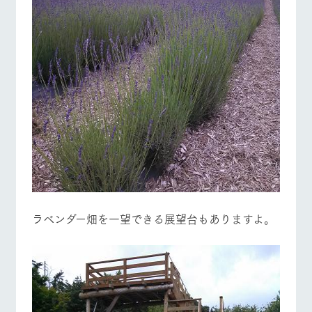
お問い合
牧場内を巡る周
わせ・資
遊バスのご案内
料請求
個人情報取扱いについて
営業時間・料金
交通アクセス
よくあるご質問
団体のお客様へ
ペットをお連れの
お問い合わせ
お客様へ
ラベンダー畑を一望できる展望台もありますよ。