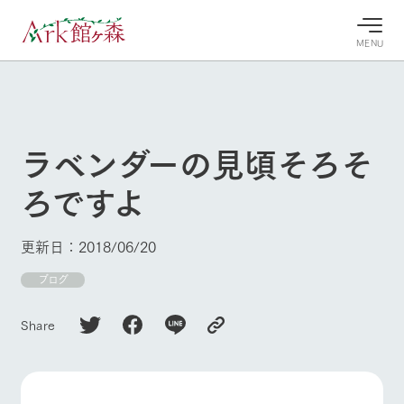
MENU
30°c
/
22°c
30°c
/
22°c
8/9
8/9
2026
2026
(日)
(日)
ラベンダーの見頃そろそ
牧場へ行
よく見られている情報
ろですよ
く
ホーム
今日の牧
イベン
牧場の楽
場・営業
ト/フェ
しみ方
Ark館ヶ森について
更新日：2018/06/20
案内
ア
牧場スタッフが
本日の営業時間
Ark館ヶ森で開
ブログ
季節ごとの楽し
牧場に行く
や牧場の天気、
催しているイベ
み方やシーン別
ガーデンの開花
ント・フェアの
の楽しみ方をナ
Share
状況などを毎日
情報やスケジュ
ビゲート
更新
ール
私たちの取り組み
生産品を見る