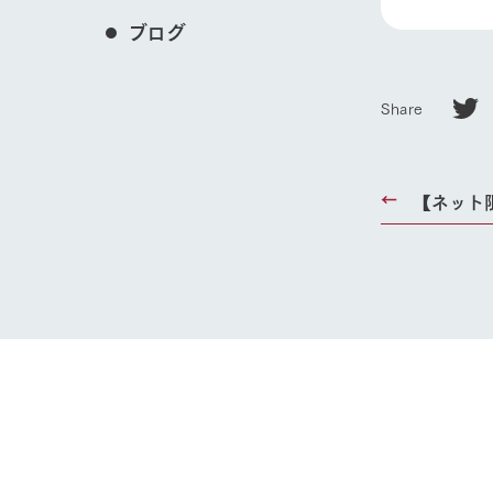
ブログ
Share
【ネット
ホーム
Ark館ヶ
わたしたち
1Pでわかる