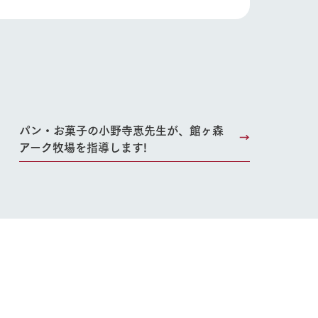
パン・お菓子の小野寺恵先生が、館ヶ森
アーク牧場を指導します!
り組み
お知らせ
ブログ
お問い合わせ・資料請求
生産品カタログ・資料DL
English (Google Translate)