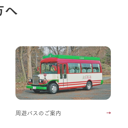
フラワーガーデン
方へ
に向けて
動物とふれあう
生産品を見
アクティビティ・体験
レストラン
トリー映像
生産品一覧
ショップ／お買い物
館ヶ森高原豚
牧場マップ
生産品への想
周遊バスのご案内
Arkfarm Wed
営業時間・料金
アクセス
Arkfarm 
ペットをお連れのお客様へ
よくいただく質問
周遊バスのご案内