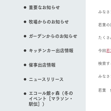
花のある美しい自
重要なお知らせ
わりを存分に味わ
みなさ
営業時間・料金
牧場からのお知らせ
交通アクセス
レストラン
動物とふれあう
若葉の
よくいただく質問
牧場の生産品を知
ガーデンからのお知らせ
い、ビュッフェス
たくさ
団体のお客様へ
50周年ヒスト
周遊バス
ペットをお連れのお客様へ
牧場マップを見る
キッチンカー出店情報
今回
若
アークグループの
記念し、これま
お問い合わせ・資料請求
牧場内を巡る周遊
とめた映像を制
検索す
催事出店情報
た。（動画サイ
みなさ
ニュースリリース
営業時間・料金
交通アクセス
若葉 
エコール館ヶ森（冬の
イベント［マラソン・
駅伝］）