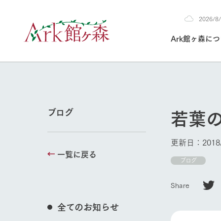
2026/
2026
Ark館ヶ森に
8/9
30°c
/
22°c
2026
(日)
Ark館ヶ森について
私たちの取り組み
生産品を見る
牧場へ行く
よく見られて
若葉
ブログ
今日の牧場
本日の営業時間や
更新日：2018/
花状況などを毎日
一覧に戻る
1Pでわかる A
育てる
館ヶ森高原豚
ブログ
牧場トップ
私たちの創業ス
環境を整え、
岩手県館ヶ森地
施設・体験情
Share
事業領域・取り
豊かな命を育む
の中、徹底した
トピックを取り上
しい衛生管理の
わかりやすくご
て育てています。
全てのお知らせ
フラワーガ
イベント/フェア