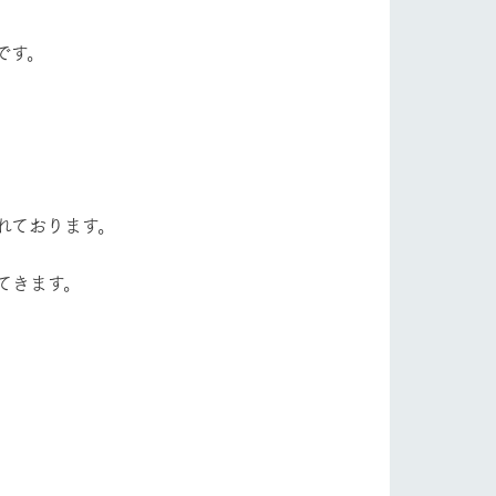
自然
ツリーハウスや各種体験教室など、楽しみな
がら学べる様々なアクティビティ
です。
牧場マップ
ショップ/お買い物
産の
牧場マップのダウンロード
れております。
てきます。
ットをお連れの
お客様へ
お問い合わせ