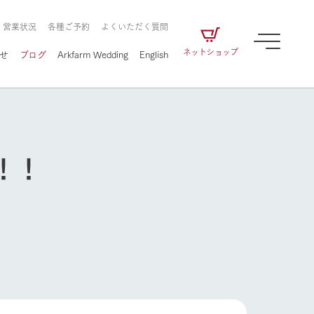
・営業状況
各種ご予約
よくいただく質問
ネットショップ
せ
ブログ
Arkfarm Wedding
English
！！
牧場の楽しみ方
ェアの
牧場スタッフが季節ごとの楽しみ方やシーン
別の楽しみ方をナビゲート
に向けて
想い
企業情報
循環する
牧場の楽しみ方
をはじめ、私たちが
届け、
の食品はすべて、「家
1972年から時代の変革とともに
この地で挑んできた
農業のために推進し
を描く
て食べさせられるも
歩んできたArk館ヶ森のヒストリ
循環型農業のかたち
の取り組みをご紹介
る」という一貫した
ーや会社概要など、株式会社ア
で作られています。
ークにまつわる情報をご紹介し
アクティビティ／体験
ます。
フラワーガーデン