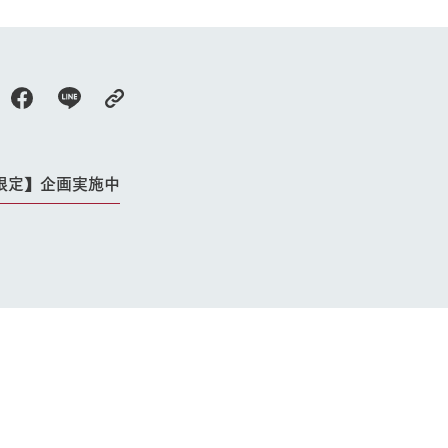
限定】企画実施中
牧場に行く
私たちの取
今日の牧場
育てる
森について
館ヶ森エリアについて
つくる
イベント
つなげる
の想い
牧場の楽しみ方
循環する
Ark館ヶ森