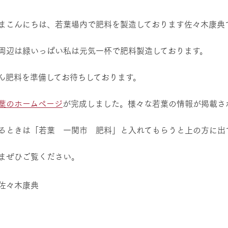
然環境の中、季節の移り変
触れて、感じて、学ぶ。館ヶ森の雄大な
う
なかで動物とふれあう
まこんにちは、若葉場内で肥料を製造しております佐々木康典
ショップ／お買い物
アクティビティ/体験
周辺は緑いっぱい私は元気一杯で肥料製造しております。
り尽くした料理人が腕を振
丹精込めて育てた生産品をはじめ、牧場
タイルで提供
逸品を取り揃えた店舗
ん肥料を準備してお待ちしております。
リー映像
周遊バス
葉のホームページ
が完成しました。様々な若葉の情報が掲載さ
創業50周年を
でのあゆみをま
バスのご案内
作いたしまし
るときは「若葉 一関市 肥料」と入れてもらうと上の方に出
トが開きます）
まぜひご覧ください。
よくあるご質問
団体のお客様へ
ペ
佐々木康典