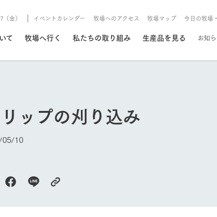
8/7（金）
イベントカレンダー
牧場へのアクセス
牧場マップ
今日の牧場
/8/7（金）
ついて
牧場へ行く
私たちの取り組み
生産品を見る
お知ら
いる情報
ーリップの刈り込み
・営業案内
イベント/フェア
牧場の天気、ガーデンの開
05/10
Ark館ヶ森で開催しているイベント・フ
更新
情報やスケジュール
rk館ヶ森
わたしたちの想い
つくる
生産品一覧
農業の未来
つなげる
生産品への
トーリーから、
域の豊かな自然
生きることは食べること。「食
おいしさと安心を、
健やかで笑顔溢れる毎日のため
循環型農業
食を人々に
Ark館ヶ森
今日の牧場
報
組みまで、関連
こだわりと、厳
はいのち」の理念に込められた
まっすぐにつくる
に、安全・安心で高品質なもの
持続可能な
未来への輪
族に安心し
げながら1Pで
元、愛情を込め
想いや、農業を未来につなぐた
だけをつくっています。
ている3つ
のだけを作
紹介します。
めの使命をお伝えします。
します。
信念のもと
ーデン
動物とふれあう