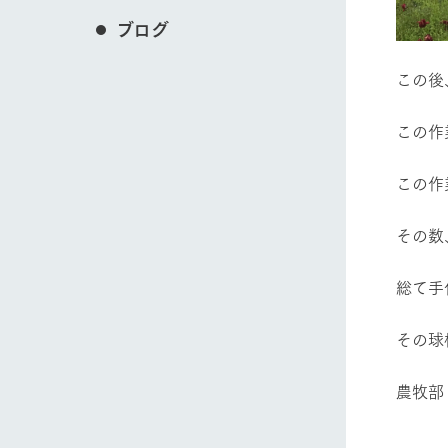
ブログ
この後
この作
この作
その数
総て手
その球
農牧部