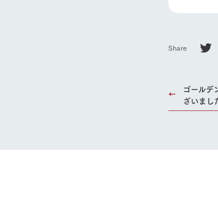
ホーム
Share
Ark館ヶ
ゴールデ
わたしたち
ざいまし
1Pでわかる
農業の未来
企業情報
事業一覧
50周年ヒス