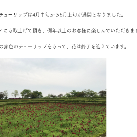
レストラン/BBQ
然環境の中、季節の移り変
触れて、感じて、学ぶ。館ヶ森の雄大な
う
なかで動物とふれあう
チューリップは4月中旬から5月上旬が満開となりました。
ショップ／お買い物
アにも取上げて頂き、例年以上のお客様に楽しんでいただきま
アクティビティ/体験
り尽くした料理人が腕を振
丹精込めて育てた生産品をはじめ、牧場
タイルで提供
逸品を取り揃えた店舗
の赤色のチューリップをもって、花は終了を迎えています。
リー映像
創業50周年を
周遊バス
でのあゆみをま
バスのご案内
作いたしまし
トが開きます）
よくあるご質問
団体のお客様へ
ペ