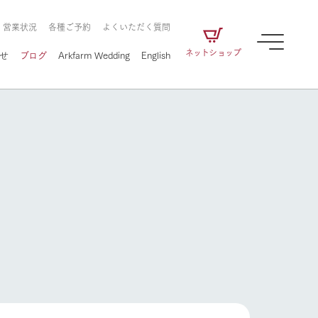
・営業状況
各種ご予約
よくいただく質問
ネットショップ
せ
ブログ
Arkfarm Wedding
English
牧場の楽しみ方
ェアの
牧場スタッフが季節ごとの楽しみ方やシーン
別の楽しみ方をナビゲート
に向けて
想い
企業情報
循環する
をはじめ、私たちが
届け、
の食品はすべて、「家
1972年から時代の変革とともに
この地で挑んできた
牧場の楽しみ方
農業のために推進し
を描く
て食べさせられるも
歩んできたArk館ヶ森のヒストリ
循環型農業のかたち
の取り組みをご紹介
る」という一貫した
ーや会社概要など、株式会社ア
で作られています。
ークにまつわる情報をご紹介し
アクティビティ／体験
ます。