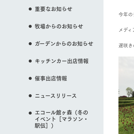
イベント/フェア
花のある美しい自
重要なお知らせ
わりを存分に味わ
今年の
営業時間・料金
牧場からのお知らせ
交通アクセス
レストラン
メディ
動物とふれあう
よくいただく質問
牧場の生産品を知
ガーデンからのお知らせ
い、ビュッフェス
遅咲き
団体のお客様へ
50周年ヒスト
周遊バス
ペットをお連れのお客様へ
キッチンカー出店情報
アークグループの
牧場マップを見る
記念し、これま
お問い合わせ・資料請求
牧場内を巡る周遊
とめた映像を制
催事出店情報
た。（動画サイ
ニュースリリース
営業時間・料金
交通アクセス
エコール館ヶ森（冬の
イベント［マラソン・
駅伝］）