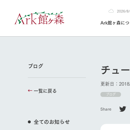
2026/
2026
Ark館ヶ森に
8/7
30°c
/
22°c
2026
(金)
Ark館ヶ森について
私たちの取り組み
生産品を見る
牧場へ行く
よく見られて
チュ
ブログ
今日の牧場
本日の営業時間や
更新日：2018/
花状況などを毎日
一覧に戻る
1Pでわかる A
育てる
館ヶ森高原豚
ブログ
私たちの創業ス
環境を整え、
岩手県館ヶ森地
牧場トップ
施設・体験情
Share
事業領域・取り
豊かな命を育む
の中、徹底した
トピックを取り上
しい衛生管理の
わかりやすくご
て育てています。
全てのお知らせ
フラワーガ