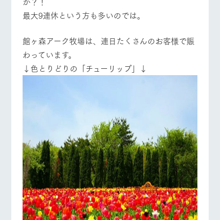
か？！
施設・体験情報
最大9連休という方も多いのでは。
ArkFarm Wedding
フラワー
動物とふ
アクティ
ガーデン
れあう
ビティ／
館ヶ森アーク牧場は、連日たくさんのお客様で賑
体験
花のある美しい
触れて、感じ
わっています。
ツリーハウスや
自然環境の中、
て、学ぶ。館ヶ
お知らせ
↓色とりどりの「チューリップ」↓
牧場トップ
今日の牧場
牧場の楽しみ方
各種体験教室な
季節の移り変わ
森の雄大な自然
ど、楽しみなが
りを存分に味わ
なかで動物とふ
ブログ
ら学べる様々な
う
れあう
アクティビティ
お問い合わせ・資料請求
営業時
生産品カタログ・資料DL
間・料金
レストラ
ショップ
牧場マッ
イベント/フェア
レストラン/BBQ
フラワーガーデン
ン
／お買い
プ
交通アク
English (Google Translate)
物
セス
牧場の生産品を
牧場マップのダ
丹精込めて育て
知り尽くした料
ウンロード
よくいた
だく質問
た生産品をはじ
理人が腕を振
ネットショップ
め、牧場産の逸
動物とふれあう
アクティビティ/体験
ショップ/お買い物
い、ビュッフェ
団体のお
品を取り揃えた
スタイルで提供
客様へ
店舗
ペットを
お連れの
周遊バス
お客様へ