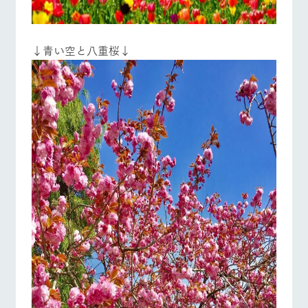
牧場マップを見る
周遊バス
お問い合
牧場内を巡る周
わせ・資
遊バスのご案内
料請求
↓青い空と八重桜↓
個人情報取扱いについて
営業時間・料金
交通アクセス
よくあるご質問
団体のお客様へ
ペットをお連れの
お問い合わせ
お客様へ