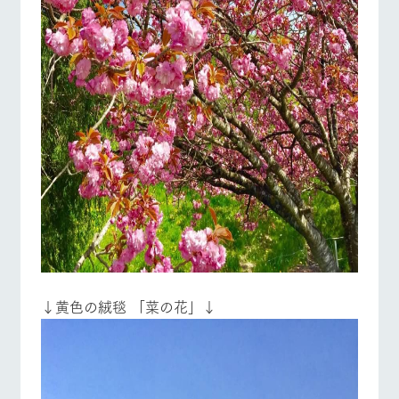
↓黄色の絨毯 「菜の花」↓