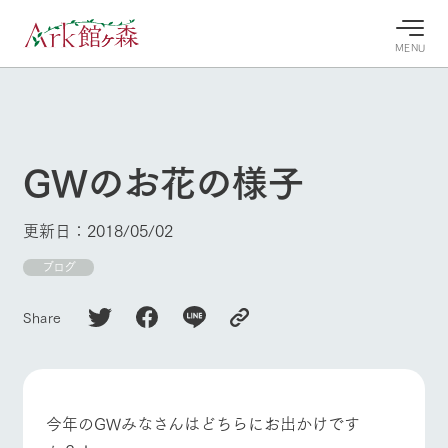
MENU
30°c
/
22°c
30°c
/
22°c
8/7
8/7
2026
2026
(金)
(金)
GWのお花の様子
牧場へ行
よく見られている情報
く
ホーム
更新日：2018/05/02
今日の牧
イベン
牧場の楽
場・営業
ト/フェ
しみ方
Ark館ヶ森について
ブログ
案内
ア
牧場スタッフが
本日の営業時間
Ark館ヶ森で開
季節ごとの楽し
Share
牧場に行く
や牧場の天気、
催しているイベ
み方やシーン別
ガーデンの開花
ント・フェアの
の楽しみ方をナ
状況などを毎日
情報やスケジュ
ビゲート
更新
ール
私たちの取り組み
今年のGWみなさんはどちらにお出かけです
生産品を見る