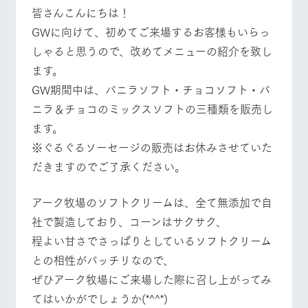
施設・体験情報
皆さんこんにちは！
GWに向けて、初めてご来場するお客様もいらっ
ArkFarm Wedding
フラワー
動物とふ
アクティ
しゃると思うので、改めてメニューの紹介を致し
ガーデン
れあう
ビティ／
体験
イベント/フェア
レストラン/BBQ
フラワーガーデン
ます。
花のある美しい
触れて、感じ
ツリーハウスや
自然環境の中、
て、学ぶ。館ヶ
GW期間中は、バニラソフト・チョコソフト・バ
お知らせ
各種体験教室な
季節の移り変わ
森の雄大な自然
ニラ＆チョコのミックスソフトの三種類を販売し
ど、楽しみなが
りを存分に味わ
なかで動物とふ
ブログ
ら学べる様々な
う
れあう
ます。
動物とふれあう
アクティビティ/体験
ショップ/お買い物
アクティビティ
お問い合わせ・資料請求
※ぐるぐるソーセージの販売はお休みさせていた
営業時
生産品カタログ・資料DL
間・料金
だきますのでご了承ください。
レストラ
ショップ
牧場マッ
ン
／お買い
プ
交通アク
English (Google Translate)
物
セス
アーク牧場のソフトクリームは、全て無添加で自
牧場の生産品を
牧場マップのダ
牧場マップを見る
周遊バス
丹精込めて育て
知り尽くした料
ウンロード
よくいた
社で製造しており、コーンはサクサク、
だく質問
た生産品をはじ
理人が腕を振
ネットショップ
め、牧場産の逸
い、ビュッフェ
程よい甘さでさっぱりとしているソフトクリーム
団体のお
品を取り揃えた
スタイルで提供
客様へ
との相性がバッチリなので、
店舗
ペットを
ぜひアーク牧場にご来場した際に召し上がってみ
お連れの
営業時間・料金
交通アクセス
周遊バス
お客様へ
てはいかがでしょうか(*^^*)