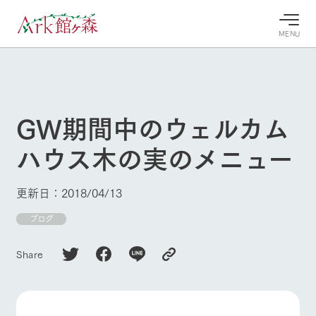
MENU
30°c
/
22°c
30°c
/
22°c
8/7
8/7
2026
2026
(金)
(金)
GW期間中のウェルカム
牧場へ行
よく見られている情報
ハウス木の実のメニュー
く
ホーム
今日の牧
イベン
牧場の楽
場・営業
ト/フェ
しみ方
Ark館ヶ森について
更新日：2018/04/13
案内
ア
牧場スタッフが
本日の営業時間
Ark館ヶ森で開
ブログ
季節ごとの楽し
牧場に行く
や牧場の天気、
催しているイベ
み方やシーン別
ガーデンの開花
ント・フェアの
の楽しみ方をナ
Share
状況などを毎日
情報やスケジュ
ビゲート
更新
ール
私たちの取り組み
牧場トップ
今日の牧場
牧場の楽しみ方
生産品を見る