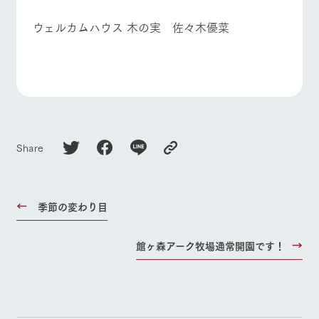
お問い合
牧場内を巡る周
よくあるご質問
団体のお客様へ
わせ・資
ウェルカムハウス 木の実 佐々木優菜
遊バスのご案内
料請求
ペットをお連れの
個人情報取扱いについて
お問い合わせ
お客様へ
Share
季節の変わり目
館ヶ森アーク牧場通常開園です！