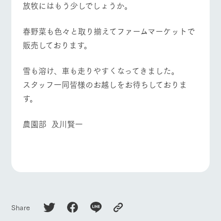
放牧にはもう少しでしょうか。
お問い合
牧場内を巡る周
わせ・資
よくあるご質問
団体のお客様へ
遊バスのご案内
料請求
春野菜も色々と取り揃えてファームマーケットで
個人情報取扱いについて
ペットをお連れの
お問い合わせ
販売しております。
お客様へ
雪も溶け、車も走りやすくなってきました。
スタッフ一同皆様のお越しをお待ちしておりま
す。
農園部 及川賢一
Share