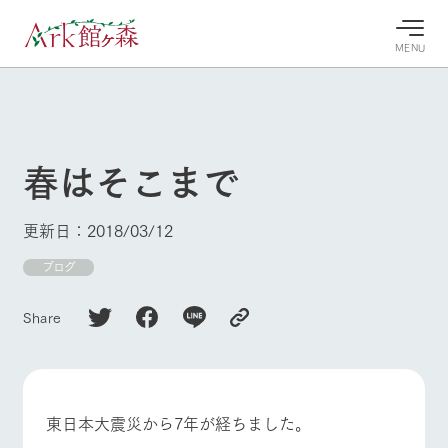
MENU
30°c
/
22°c
30°c
/
22°c
8/9
8/9
2026
2026
(日)
(日)
春はそこまで
牧場へ行
よく見られている情報
く
ホーム
更新日：2018/03/12
今日の牧
イベン
牧場の楽
場・営業
ト/フェ
しみ方
Ark館ヶ森について
ブログ
案内
ア
牧場スタッフが
本日の営業時間
Ark館ヶ森で開
季節ごとの楽し
Share
牧場に行く
や牧場の天気、
催しているイベ
み方やシーン別
ガーデンの開花
ント・フェアの
の楽しみ方をナ
状況などを毎日
情報やスケジュ
ビゲート
更新
ール
私たちの取り組み
東日本大震災から7年が経ちました。
生産品を見る
牧場トップ
今日の牧場
牧場の楽しみ方