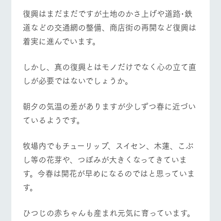
施設・体験情報
復興はまだまだですが土地のかさ上げや道路･鉄
道などの交通網の整備、商店街の再開など復興は
ArkFarm Wedding
フラワー
動物とふ
アクティ
ガーデン
れあう
ビティ／
着実に進んでいます。
体験
イベント/フェア
レストラン/BBQ
フラワーガーデン
花のある美しい
触れて、感じ
ツリーハウスや
自然環境の中、
て、学ぶ。館ヶ
お知らせ
しかし、真の復興とはモノだけでなく心の立て直
各種体験教室な
季節の移り変わ
森の雄大な自然
ど、楽しみなが
しが必要ではないでしょうか。
りを存分に味わ
なかで動物とふ
ブログ
ら学べる様々な
う
れあう
アクティビティ
お問い合わせ・資料請求
動物とふれあう
アクティビティ/体験
ショップ/お買い物
朝夕の気温の差がありますが少しずつ春に近づい
営業時
生産品カタログ・資料DL
間・料金
ているようです。
レストラ
ショップ
牧場マッ
ン
／お買い
プ
交通アク
English (Google Translate)
物
セス
牧場内でもチューリップ、スイセン、木蓮、こぶ
牧場の生産品を
牧場マップのダ
丹精込めて育て
牧場マップを見る
周遊バス
知り尽くした料
ウンロード
よくいた
し等の花芽や、つぼみが大きくなってきていま
だく質問
た生産品をはじ
理人が腕を振
ネットショップ
め、牧場産の逸
い、ビュッフェ
す。今春は開花が早めになるのではと思っていま
団体のお
品を取り揃えた
スタイルで提供
客様へ
す。
店舗
ペットを
お連れの
ひつじの赤ちゃんも産まれ元気に育っています。
周遊バス
お客様へ
営業時間・料金
交通アクセス