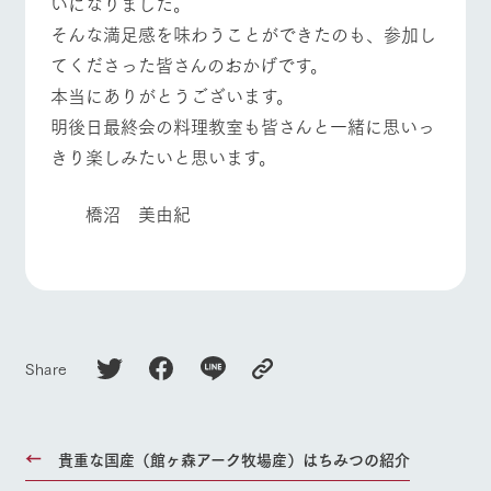
いになりました。
お問い合
牧場内を巡る周
わせ・資
そんな満足感を味わうことができたのも、参加し
よくあるご質問
団体のお客様へ
遊バスのご案内
料請求
てくださった皆さんのおかげです。
個人情報取扱いについて
ペットをお連れの
お問い合わせ
本当にありがとうございます。
お客様へ
明後日最終会の料理教室も皆さんと一緒に思いっ
きり楽しみたいと思います。
橋沼 美由紀
Share
貴重な国産（館ヶ森アーク牧場産）はちみつの紹介