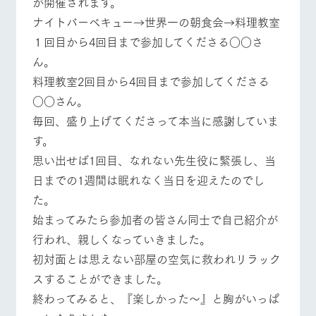
が開催されます。
施設・体験情報
ナイトバーベキュー→世界一の朝食会→料理教室
ArkFarm Wedding
フラワー
動物とふ
アクティ
１回目から4回目まで参加してくださる○○さ
ガーデン
れあう
ビティ／
ん。
体験
イベント/フェア
レストラン/BBQ
フラワーガーデン
花のある美しい
触れて、感じ
料理教室2回目から4回目まで参加してくださる
ツリーハウスや
自然環境の中、
て、学ぶ。館ヶ
お知らせ
○○さん。
各種体験教室な
季節の移り変わ
森の雄大な自然
ど、楽しみなが
りを存分に味わ
なかで動物とふ
ブログ
毎回、盛り上げてくださって本当に感謝していま
ら学べる様々な
う
れあう
アクティビティ
す。
動物とふれあう
アクティビティ/体験
ショップ/お買い物
お問い合わせ・資料請求
営業時
思い出せば1回目、なれない先生役に緊張し、当
生産品カタログ・資料DL
間・料金
レストラ
ショップ
牧場マッ
日までの1週間は眠れなく当日を迎えたのでし
ン
／お買い
プ
交通アク
English (Google Translate)
物
た。
セス
牧場の生産品を
牧場マップのダ
牧場マップを見る
周遊バス
始まってみたら参加者の皆さん同士で自己紹介が
丹精込めて育て
知り尽くした料
ウンロード
よくいた
だく質問
た生産品をはじ
理人が腕を振
行われ、親しくなっていきました。
ネットショップ
め、牧場産の逸
い、ビュッフェ
団体のお
品を取り揃えた
初対面とは思えない部屋の空気に救われリラック
スタイルで提供
客様へ
店舗
スすることができました。
ペットを
お連れの
終わってみると、『楽しかった～』と胸がいっぱ
周遊バス
お客様へ
営業時間・料金
交通アクセス