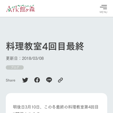
MENU
30°c
/
22°c
30°c
/
22°c
8/9
8/9
2026
2026
(日)
(日)
料理教室4回目最終
牧場へ行
よく見られている情報
く
ホーム
更新日：2018/03/08
今日の牧
イベン
牧場の楽
場・営業
ト/フェ
しみ方
Ark館ヶ森について
ブログ
案内
ア
牧場スタッフが
本日の営業時間
Ark館ヶ森で開
季節ごとの楽し
Share
牧場に行く
や牧場の天気、
催しているイベ
み方やシーン別
ガーデンの開花
ント・フェアの
の楽しみ方をナ
状況などを毎日
情報やスケジュ
ビゲート
更新
ール
私たちの取り組み
明後日3月10日、この冬最終の料理教室第4回目
牧場トップ
今日の牧場
牧場の楽しみ方
生産品を見る