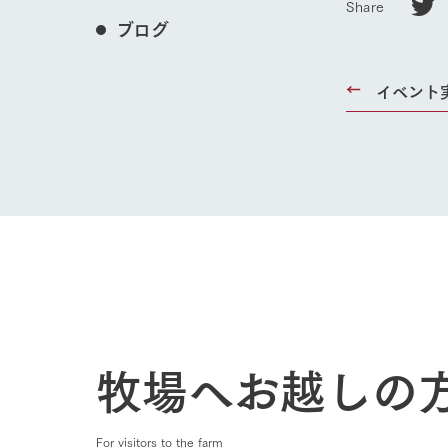
Share
ブログ
イベント
ホーム
Ark館ヶ
牧場へお越しの
わたしたち
1Pでわかる
農業の未来
For visitors to the farm
企業情報