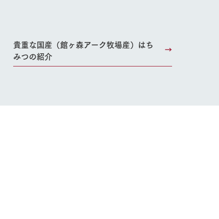
貴重な国産（館ヶ森アーク牧場産）はち
みつの紹介
り組み
お知らせ
ブログ
お問い合わせ・資料請求
生産品カタログ・資料DL
English (Google Translate)
る