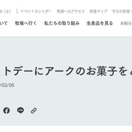
8/8（土）
イベントカレンダー
牧場へのアクセス
牧場マップ
今日の牧場
/8/8（土）
ついて
牧場へ行く
私たちの取り組み
生産品を見る
お知ら
いる情報
イトデーにアークのお菓子を
・営業案内
イベント/フェア
牧場の天気、ガーデンの開
03/06
Ark館ヶ森で開催しているイベント・フ
更新
情報やスケジュール
rk館ヶ森
わたしたちの想い
つくる
生産品一覧
農業の未来
つなげる
生産品への
今日の牧場
トーリーから、
域の豊かな自然
生きることは食べること。「食
おいしさと安心を、
健やかで笑顔溢れる毎日のため
循環型農業
食を人々に
Ark館ヶ森
報
組みまで、関連
こだわりと、厳
はいのち」の理念に込められた
まっすぐにつくる
に、安全・安心で高品質なもの
持続可能な
未来への輪
族に安心し
げながら1Pで
元、愛情を込め
想いや、農業を未来につなぐた
だけをつくっています。
ている3つ
のだけを作
紹介します。
めの使命をお伝えします。
します。
信念のもと
ーデン
動物とふれあう
レストラン/BBQ