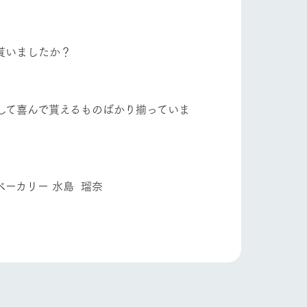
自然
ツリーハウスや各種体験教室など、楽しみな
がら学べる様々なアクティビティ
貰いましたか？
牧場マップ
ショップ/お買い物
産の
牧場マップのダウンロード
して喜んで貰えるものばかり揃っていま
水島 瑠奈
ットをお連れの
お客様へ
お問い合わせ