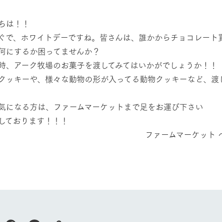
然環境の中、季節の移り変
触れて、感じて、学ぶ。館ヶ森の雄大な
う
なかで動物とふれあう
ちは！！
ぐで、ホワイトデーですね。皆さんは、誰かからチョコレート
ショップ／お買い物
アクティビティ/体験
何にするか困ってませんか？
り尽くした料理人が腕を振
丹精込めて育てた生産品をはじめ、牧場
時、アーク牧場のお菓子を渡してみてはいかがでしょうか！！
タイルで提供
逸品を取り揃えた店舗
クッキーや、様々な動物の形が入ってる動物クッキーなど、渡
リー映像
周遊バス
創業50周年を
気になる方は、ファームマーケットまで足をお運び下さい
でのあゆみをま
バスのご案内
しております！！！
作いたしまし
トが開きます）
ァームマーケット ベーカリー 
よくあるご質問
団体のお客様へ
ペ