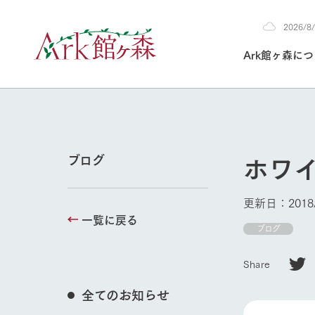
2026/
2026
Ark館ヶ森に
8/8
30°c
/
22°c
2026
(土)
Ark館ヶ森について
私たちの取り組み
生産品を見る
牧場へ行く
よく見られて
ホワ
ブログ
今日の牧場
本日の営業時間や
更新日：2018/
花状況などを毎日
一覧に戻る
1Pでわかる A
育てる
館ヶ森高原豚
ブログ
牧場トップ
私たちの創業ス
環境を整え、
岩手県館ヶ森地
施設・体験情
Share
事業領域・取り
豊かな命を育む
の中、徹底した
トピックを取り上
しい衛生管理の
わかりやすくご
て育てています。
全てのお知らせ
フラワーガ
イベント/フェア