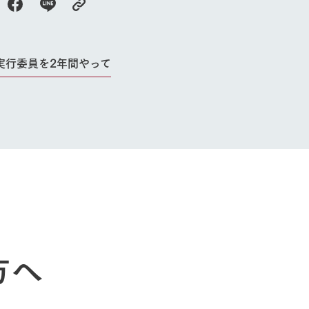
実行委員を2年間やって
牧場に行く
私たちの取
今日の牧場
育てる
森について
館ヶ森エリアについて
つくる
イベント
つなげる
方へ
の想い
牧場の楽しみ方
循環する
Ark館ヶ森
フラワーガーデン
に向けて
動物とふれあう
生産品を見