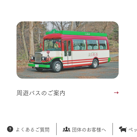
アクティビティ・体験
レストラン
トリー映像
生産品一覧
ショップ／お買い物
館ヶ森高原豚
牧場マップ
生産品への想
周遊バスのご案内
Arkfarm Wed
営業時間・料金
アクセス
Arkfarm 
ペットをお連れのお客様へ
よくいただく質問
周遊バスのご案内
よくあるご質問
団体のお客様へ
ペ