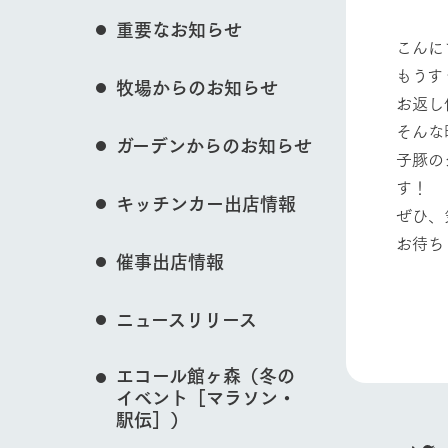
花のある美しい自
重要なお知らせ
わりを存分に味わ
こんに
営業時間・料金
もうす
牧場からのお知らせ
交通アクセス
レストラン
動物とふれあう
お返し
よくいただく質問
牧場の生産品を知
そんな
ガーデンからのお知らせ
い、ビュッフェス
子豚の
団体のお客様へ
50周年ヒスト
す！
牧場マップを見る
周遊バス
ペットをお連れのお客様へ
キッチンカー出店情報
アークグループの
ぜひ、
記念し、これま
お問い合わせ・資料請求
牧場内を巡る周遊
お待ち
とめた映像を制
催事出店情報
た。（動画サイ
フ
ニュースリリース
営業時間・料金
交通アクセス
エコール館ヶ森（冬の
イベント［マラソン・
駅伝］）