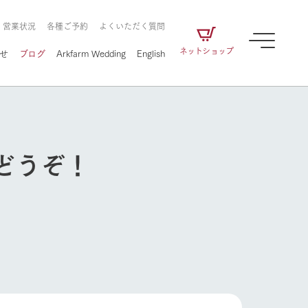
・営業状況
各種ご予約
よくいただく質問
ネットショップ
せ
ブログ
Arkfarm Wedding
English
どうぞ！
牧場の楽しみ方
ェアの
牧場スタッフが季節ごとの楽しみ方やシーン
別の楽しみ方をナビゲート
に向けて
想い
企業情報
循環する
牧場の楽しみ方
をはじめ、私たちが
届け、
の食品はすべて、「家
1972年から時代の変革とともに
この地で挑んできた
農業のために推進し
を描く
て食べさせられるも
歩んできたArk館ヶ森のヒストリ
循環型農業のかたち
の取り組みをご紹介
る」という一貫した
ーや会社概要など、株式会社ア
で作られています。
ークにまつわる情報をご紹介し
アクティビティ／体験
ます。
フラワーガーデン