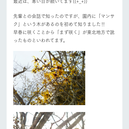
最近は、寒い日が続いてます((+_+))
施設・体験情報
牧場トップ
今日の牧場
牧場の楽しみ方
先輩との会話で知ったのですが、園内に「マンサ
ArkFarm Wedding
フラワー
動物とふ
アクティ
ガーデン
れあう
ビティ／
ク」という木があるのを初めて知りました‼
体験
花のある美しい
触れて、感じ
早春に咲くことから「まず咲く」が東北地方で訛
イベント/フェア
レストラン/BBQ
フラワーガーデン
ツリーハウスや
自然環境の中、
て、学ぶ。館ヶ
お知らせ
ったものといわれてます。
各種体験教室な
季節の移り変わ
森の雄大な自然
ど、楽しみなが
りを存分に味わ
なかで動物とふ
ブログ
ら学べる様々な
う
れあう
アクティビティ
お問い合わせ・資料請求
動物とふれあう
アクティビティ/体験
ショップ/お買い物
営業時
生産品カタログ・資料DL
間・料金
レストラ
ショップ
牧場マッ
ン
／お買い
プ
交通アク
English (Google Translate)
物
セス
牧場の生産品を
牧場マップのダ
丹精込めて育て
知り尽くした料
ウンロード
よくいた
牧場マップを見る
周遊バス
だく質問
た生産品をはじ
理人が腕を振
ネットショップ
め、牧場産の逸
い、ビュッフェ
団体のお
品を取り揃えた
スタイルで提供
客様へ
店舗
ペットを
お連れの
周遊バス
お客様へ