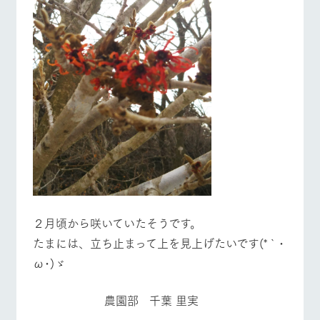
営業時間・料金
交通アクセス
お問い合
牧場内を巡る周
わせ・資
遊バスのご案内
料請求
よくあるご質問
団体のお客様へ
個人情報取扱いについて
ペットをお連れの
お問い合わせ
お客様へ
２月頃から咲いていたそうです。
たまには、立ち止まって上を見上げたいです(*｀･
ω･)ゞ
農園部 千葉 里実