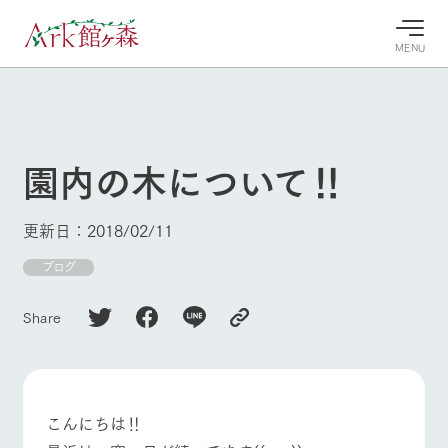
MENU
30°c
/
22°c
30°c
/
22°c
8/9
8/9
2026
2026
(日)
(日)
園内の木について‼
牧場へ行
よく見られている情報
く
ホーム
更新日：2018/02/11
今日の牧
イベン
牧場の楽
場・営業
ト/フェ
しみ方
Ark館ヶ森について
ブログ
案内
ア
牧場スタッフが
本日の営業時間
Ark館ヶ森で開
季節ごとの楽し
Share
牧場に行く
や牧場の天気、
催しているイベ
み方やシーン別
ガーデンの開花
ント・フェアの
の楽しみ方をナ
状況などを毎日
情報やスケジュ
ビゲート
更新
ール
私たちの取り組み
こんにちは‼
生産品を見る