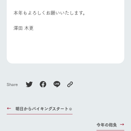
お問い合
牧場内を巡る周
わせ・資
よくあるご質問
団体のお客様へ
遊バスのご案内
​本年もよろしくお願いいたします。
料請求
ペットをお連れの
個人情報取扱いについて
お問い合わせ
お客様へ
澤田 木更
Share
明日からバイキングスタート☺︎
今年の抱負