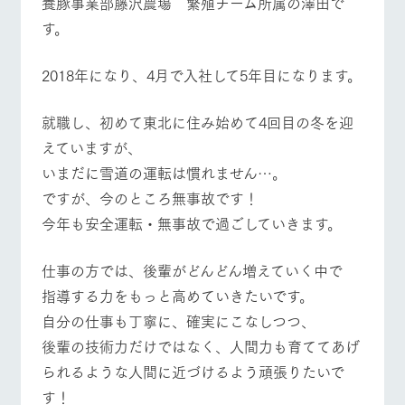
養豚事業部藤沢農場 繁殖チーム所属の澤田で
施設・体験情報
す。
ArkFarm Wedding
フラワー
動物とふ
アクティ
ガーデン
れあう
ビティ／
2018年になり、4月で入社して5年目になります。
体験
イベント/フェア
レストラン/BBQ
フラワーガーデン
花のある美しい
触れて、感じ
ツリーハウスや
自然環境の中、
て、学ぶ。館ヶ
お知らせ
​就職し、初めて東北に住み始めて4回目の冬を迎
各種体験教室な
季節の移り変わ
森の雄大な自然
ど、楽しみなが
えていますが、
りを存分に味わ
なかで動物とふ
ブログ
ら学べる様々な
う
れあう
いまだに雪道の運転は慣れません…。
アクティビティ
動物とふれあう
アクティビティ/体験
ショップ/お買い物
お問い合わせ・資料請求
​ですが、今のところ無事故です！
営業時
生産品カタログ・資料DL
間・料金
レストラ
ショップ
牧場マッ
​今年も安全運転・無事故で過ごしていきます。
ン
／お買い
プ
交通アク
English (Google Translate)
物
セス
牧場の生産品を
牧場マップのダ
​仕事の方では、後輩がどんどん増えていく中で
牧場マップを見る
周遊バス
丹精込めて育て
知り尽くした料
ウンロード
よくいた
​指導する力をもっと高めていきたいです。
だく質問
た生産品をはじ
理人が腕を振
ネットショップ
め、牧場産の逸
い、ビュッフェ
​自分の仕事も丁寧に、確実にこなしつつ、
団体のお
品を取り揃えた
スタイルで提供
客様へ
​後輩の技術力だけではなく、人間力も育ててあげ
店舗
ペットを
られるような人間に近づけるよう頑張りたいで
お連れの
周遊バス
お客様へ
営業時間・料金
交通アクセス
す！