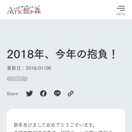
MENU
30°c
/
22°c
30°c
/
22°c
8/7
8/7
2026
2026
(金)
(金)
2018年、今年の抱負！
牧場へ行
よく見られている情報
く
ホーム
更新日：2018/01/06
今日の牧
イベン
牧場の楽
場・営業
ト/フェ
しみ方
Ark館ヶ森について
ブログ
案内
ア
牧場スタッフが
本日の営業時間
Ark館ヶ森で開
季節ごとの楽し
Share
牧場に行く
や牧場の天気、
催しているイベ
み方やシーン別
ガーデンの開花
ント・フェアの
の楽しみ方をナ
状況などを毎日
情報やスケジュ
ビゲート
更新
ール
私たちの取り組み
新年あけましておめでとうございます。
牧場トップ
今日の牧場
牧場の楽しみ方
生産品を見る