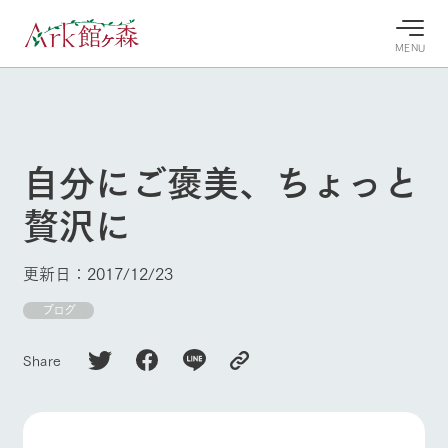
MENU
30°c
/
22°c
30°c
/
22°c
8/7
8/7
2026
2026
(金)
(金)
自分にご褒美、ちょっと
牧場へ行
よく見られている情報
贅沢に
く
ホーム
今日の牧
イベン
牧場の楽
場・営業
ト/フェ
しみ方
Ark館ヶ森について
更新日：2017/12/23
案内
ア
牧場スタッフが
本日の営業時間
Ark館ヶ森で開
ブログ
季節ごとの楽し
牧場に行く
や牧場の天気、
催しているイベ
み方やシーン別
ガーデンの開花
ント・フェアの
の楽しみ方をナ
Share
状況などを毎日
情報やスケジュ
ビゲート
更新
ール
私たちの取り組み
生産品を見る
牧場トップ
今日の牧場
牧場の楽しみ方