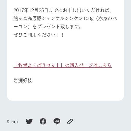
お問い合
牧場内を巡る周
わせ・資
2017年12月25日までにお申し出いただければ、
よくあるご質問
団体のお客様へ
遊バスのご案内
料請求
館ヶ森高原豚シェンケルシンケン100g（赤身のベ
個人情報取扱いについて
ペットをお連れの
お問い合わせ
ーコン）をプレゼント致します。
お客様へ
ぜひご利用ください！！
「牧場よくばりセット」の購入ページはこちら
岩渕好枝
Share