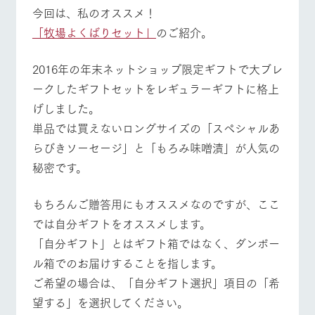
施設・体験情報
今回は、私のオススメ！
「牧場よくばりセット」
のご紹介。
ArkFarm Wedding
フラワー
動物とふ
アクティ
ガーデン
れあう
ビティ／
体験
2016年の年末ネットショップ限定ギフトで大ブレ
イベント/フェア
レストラン/BBQ
フラワーガーデン
花のある美しい
触れて、感じ
ークしたギフトセットをレギュラーギフトに格上
ツリーハウスや
自然環境の中、
て、学ぶ。館ヶ
お知らせ
各種体験教室な
季節の移り変わ
森の雄大な自然
げしました。
ど、楽しみなが
りを存分に味わ
なかで動物とふ
ブログ
ら学べる様々な
単品では買えないロングサイズの「スペシャルあ
う
れあう
アクティビティ
お問い合わせ・資料請求
動物とふれあう
アクティビティ/体験
ショップ/お買い物
らびきソーセージ」と「もろみ味噌漬」が人気の
営業時
秘密です。
生産品カタログ・資料DL
間・料金
レストラ
ショップ
牧場マッ
ン
／お買い
プ
交通アク
English (Google Translate)
物
セス
もちろんご贈答用にもオススメなのですが、ここ
牧場の生産品を
牧場マップのダ
丹精込めて育て
牧場マップを見る
周遊バス
知り尽くした料
ウンロード
よくいた
では自分ギフトをオススメします。
だく質問
た生産品をはじ
理人が腕を振
「自分ギフト」とはギフト箱ではなく、ダンボー
ネットショップ
め、牧場産の逸
い、ビュッフェ
団体のお
品を取り揃えた
スタイルで提供
客様へ
ル箱でのお届けすることを指します。
店舗
ご希望の場合は、「自分ギフト選択」項目の「希
ペットを
お連れの
望する」を選択してください。
周遊バス
お客様へ
営業時間・料金
交通アクセス