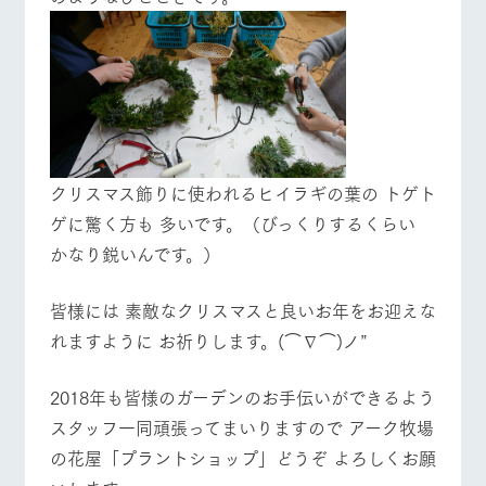
営業時間・料金
交通アクセス
お問い合
牧場内を巡る周
わせ・資
遊バスのご案内
料請求
よくあるご質問
団体のお客様へ
個人情報取扱いについて
ペットをお連れの
お問い合わせ
お客様へ
クリスマス飾りに使われるヒイラギの葉の トゲト
ゲに驚く方も 多いです。（びっくりするくらい
かなり鋭いんです。）
皆様には 素敵なクリスマスと良いお年をお迎えな
れますように お祈りします。(⌒∇⌒)ノ”
2018年も皆様のガーデンのお手伝いができるよう
スタッフ一同頑張ってまいりますので アーク牧場
の花屋「プラントショップ」どうぞ よろしくお願