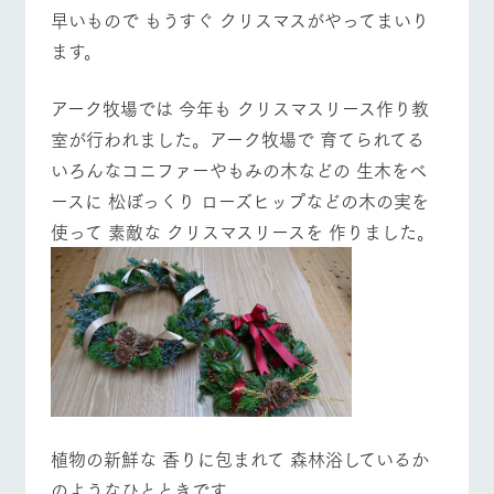
施設・体験情報
牧場トップ
今日の牧場
牧場の楽しみ方
早いもので もうすぐ クリスマスがやってまいり
ます。
ArkFarm Wedding
フラワー
動物とふ
アクティ
ガーデン
れあう
ビティ／
体験
アーク牧場では 今年も クリスマスリース作り教
花のある美しい
触れて、感じ
イベント/フェア
レストラン/BBQ
フラワーガーデン
室が行われました。アーク牧場で 育てられてる
ツリーハウスや
自然環境の中、
て、学ぶ。館ヶ
お知らせ
各種体験教室な
季節の移り変わ
森の雄大な自然
いろんなコニファーやもみの木などの 生木をベ
ど、楽しみなが
りを存分に味わ
なかで動物とふ
ブログ
ら学べる様々な
ースに 松ぼっくり ローズヒップなどの木の実を
う
れあう
アクティビティ
お問い合わせ・資料請求
使って 素敵な クリスマスリースを 作りました。
動物とふれあう
アクティビティ/体験
ショップ/お買い物
営業時
生産品カタログ・資料DL
間・料金
レストラ
ショップ
牧場マッ
ン
／お買い
プ
交通アク
English (Google Translate)
物
セス
牧場の生産品を
牧場マップのダ
丹精込めて育て
知り尽くした料
ウンロード
よくいた
牧場マップを見る
周遊バス
だく質問
た生産品をはじ
理人が腕を振
ネットショップ
め、牧場産の逸
い、ビュッフェ
団体のお
品を取り揃えた
スタイルで提供
客様へ
店舗
ペットを
植物の新鮮な 香りに包まれて 森林浴しているか
お連れの
周遊バス
お客様へ
のようなひとときです。