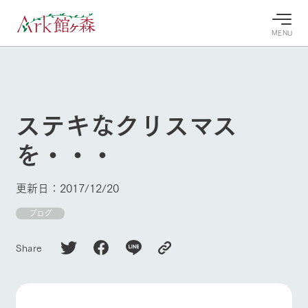
MENU
30°c
/
22°c
30°c
/
22°c
8/8
8/8
2026
2026
(土)
(土)
ステキなクリスマス
牧場へ行
よく見られている情報
を・・・
く
ホーム
今日の牧
イベン
牧場の楽
場・営業
ト/フェ
しみ方
Ark館ヶ森について
更新日：2017/12/20
案内
ア
牧場スタッフが
本日の営業時間
Ark館ヶ森で開
ブログ
季節ごとの楽し
牧場に行く
や牧場の天気、
催しているイベ
み方やシーン別
ガーデンの開花
ント・フェアの
の楽しみ方をナ
Share
状況などを毎日
情報やスケジュ
ビゲート
更新
ール
私たちの取り組み
生産品を見る