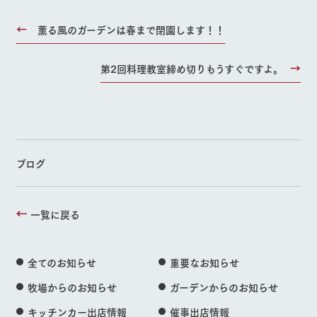
お問い合
よくあるご質問
団体のお客様へ
牧場内を巡る周
わせ・資
遊バスのご案内
料請求
薫る風のガーデンは春まで閉園します！！
ペットをお連れの
お問い合わせ
お客様へ
個人情報取扱いについて
第2回料理教室締め切りもうすぐですよ。
ブログ
一覧に戻る
全てのお知らせ
重要なお知らせ
牧場からのお知らせ
ガーデンからのお知らせ
キッチンカー出店情報
催事出店情報