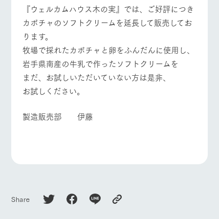
施設・体験情報
『ウェルカムハウス木の実』では、ご好評につき
カボチャのソフトクリームを延長して販売してお
ArkFarm Wedding
フラワー
動物とふ
アクティ
ります。
ガーデン
れあう
ビティ／
イベント/フェア
レストラン/BBQ
フラワーガーデン
体験
牧場で採れたカボチャと卵をふんだんに使用し、
花のある美しい
触れて、感じ
ツリーハウスや
自然環境の中、
て、学ぶ。館ヶ
岩手県南産の牛乳で作ったソフトクリームを
お知らせ
各種体験教室な
季節の移り変わ
森の雄大な自然
まだ、お試しいただいていない方は是非、
ど、楽しみなが
りを存分に味わ
なかで動物とふ
ブログ
ら学べる様々な
動物とふれあう
アクティビティ/体験
ショップ/お買い物
う
れあう
お試しください。
アクティビティ
お問い合わせ・資料請求
営業時
製造販売部 伊藤
生産品カタログ・資料DL
間・料金
レストラ
ショップ
牧場マッ
ン
／お買い
プ
交通アク
English (Google Translate)
物
セス
牧場マップを見る
周遊バス
牧場の生産品を
牧場マップのダ
丹精込めて育て
知り尽くした料
ウンロード
よくいた
だく質問
た生産品をはじ
理人が腕を振
ネットショップ
め、牧場産の逸
い、ビュッフェ
団体のお
品を取り揃えた
スタイルで提供
客様へ
店舗
ペットを
Share
営業時間・料金
交通アクセス
お連れの
周遊バス
お客様へ