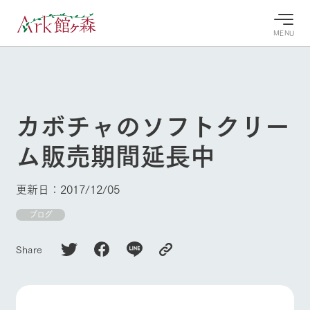
MENU
30°c
/
22°c
30°c
/
22°c
8/8
8/8
2026
2026
(土)
(土)
カボチャのソフトクリー
牧場へ行
よく見られている情報
ム販売期間延長中
く
ホーム
今日の牧
イベン
牧場の楽
場・営業
ト/フェ
しみ方
Ark館ヶ森について
更新日：2017/12/05
案内
ア
牧場スタッフが
本日の営業時間
Ark館ヶ森で開
ブログ
季節ごとの楽し
牧場に行く
や牧場の天気、
催しているイベ
み方やシーン別
ガーデンの開花
ント・フェアの
の楽しみ方をナ
Share
状況などを毎日
情報やスケジュ
ビゲート
更新
ール
私たちの取り組み
牧場トップ
今日の牧場
牧場の楽しみ方
生産品を見る