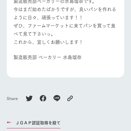
製造販売部ベーカリーの水島瑠奈です。
施設・体験情報
今はまだ始めたばかりですが、良いパンを作れる
ArkFarm Wedding
フラワー
動物とふ
アクティ
ように日々、頑張っています！！
イベント/フェア
レストラン/BBQ
フラワーガーデン
ガーデン
れあう
ビティ／
ぜひ、ファームマーケットに来てパンを買って食
体験
花のある美しい
触れて、感じ
べて見て下さいっ。
ツリーハウスや
自然環境の中、
て、学ぶ。館ヶ
お知らせ
これから、宜しくお願いします！
各種体験教室な
季節の移り変わ
森の雄大な自然
ど、楽しみなが
りを存分に味わ
なかで動物とふ
ブログ
動物とふれあう
アクティビティ/体験
ショップ/お買い物
ら学べる様々な
う
れあう
製造販売部 ベーカリー 水島瑠奈
アクティビティ
お問い合わせ・資料請求
営業時
生産品カタログ・資料DL
間・料金
レストラ
ショップ
牧場マッ
ン
／お買い
プ
交通アク
English (Google Translate)
物
牧場マップを見る
周遊バス
セス
牧場の生産品を
牧場マップのダ
丹精込めて育て
知り尽くした料
ウンロード
よくいた
だく質問
た生産品をはじ
理人が腕を振
Share
ネットショップ
め、牧場産の逸
い、ビュッフェ
団体のお
品を取り揃えた
スタイルで提供
客様へ
店舗
ペットを
営業時間・料金
交通アクセス
お連れの
ＪＧＡＰ認証取得を経て
周遊バス
お客様へ