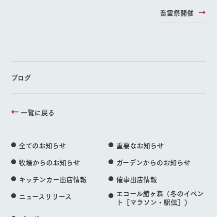
よくあるご質問
団体のお客様へ
お問い合
牧場内を巡る周
畜霊祭開催
わせ・資
遊バスのご案内
料請求
ペットをお連れの
お問い合わせ
お客様へ
個人情報取扱いについて
ブログ
一覧に戻る
全てのお知らせ
重要なお知らせ
牧場からのお知らせ
ガーデンからのお知らせ
キッチンカー出店情報
催事出店情報
エコール館ヶ森（冬のイベン
ニュースリリース
ト［マラソン・駅伝］）