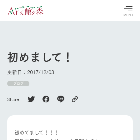
MENU
30°c
/
22°c
30°c
/
22°c
8/7
8/7
2026
2026
(金)
(金)
初めまして！
牧場へ行
よく見られている情報
く
ホーム
更新日：2017/12/03
今日の牧
イベン
牧場の楽
場・営業
ト/フェ
しみ方
Ark館ヶ森について
ブログ
案内
ア
牧場スタッフが
本日の営業時間
Ark館ヶ森で開
季節ごとの楽し
Share
牧場に行く
や牧場の天気、
催しているイベ
み方やシーン別
ガーデンの開花
ント・フェアの
の楽しみ方をナ
状況などを毎日
情報やスケジュ
ビゲート
更新
ール
私たちの取り組み
牧場トップ
今日の牧場
牧場の楽しみ方
初めてまして！！！
生産品を見る