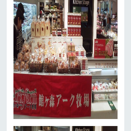
お問い合
牧場内を巡る周
わせ・資
遊バスのご案内
料請求
個人情報取扱いについて
営業時間・料金
交通アクセス
よくあるご質問
団体のお客様へ
ペットをお連れの
お問い合わせ
お客様へ