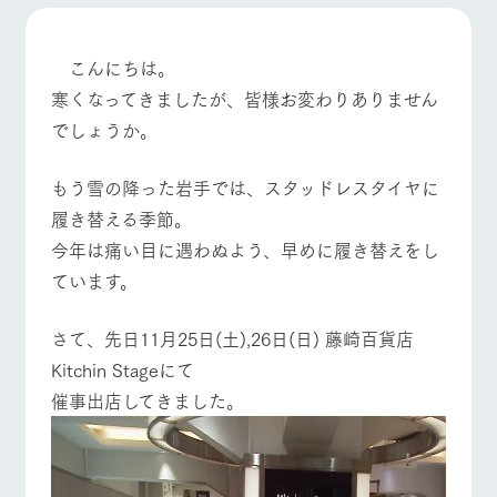
施設・体験情報
ArkFarm Wedding
フラワー
動物とふ
アクティ
こんにちは。
ガーデン
れあう
ビティ／
寒くなってきましたが、皆様お変わりありません
体験
花のある美しい
触れて、感じ
でしょうか。
ツリーハウスや
牧場トップ
今日の牧場
牧場の楽しみ方
自然環境の中、
て、学ぶ。館ヶ
お知らせ
各種体験教室な
季節の移り変わ
森の雄大な自然
ど、楽しみなが
りを存分に味わ
なかで動物とふ
もう雪の降った岩手では、スタッドレスタイヤに
ブログ
ら学べる様々な
う
れあう
履き替える季節。
アクティビティ
お問い合わせ・資料請求
今年は痛い目に遇わぬよう、早めに履き替えをし
営業時
イベント/フェア
レストラン/BBQ
フラワーガーデン
生産品カタログ・資料DL
間・料金
レストラ
ショップ
牧場マッ
ています。
ン
／お買い
プ
交通アク
English (Google Translate)
物
セス
牧場の生産品を
牧場マップのダ
さて、先日11月25日(土),26日(日) 藤崎百貨店
丹精込めて育て
知り尽くした料
ウンロード
よくいた
だく質問
た生産品をはじ
理人が腕を振
Kitchin Stageにて
動物とふれあう
アクティビティ/体験
ショップ/お買い物
ネットショップ
め、牧場産の逸
い、ビュッフェ
団体のお
催事出店してきました。
品を取り揃えた
スタイルで提供
客様へ
店舗
ペットを
お連れの
周遊バス
お客様へ
牧場マップを見る
周遊バス