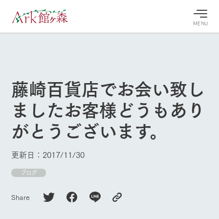
MENU
30°c
/
22°c
30°c
/
22°c
8/9
8/9
2026
2026
(日)
(日)
藤崎百貨店でお会い致し
牧場へ行
よく見られている情報
ましたお客様どうもあり
く
ホーム
今日の牧
イベン
牧場の楽
がとうございます。
場・営業
ト/フェ
しみ方
Ark館ヶ森について
案内
ア
牧場スタッフが
本日の営業時間
Ark館ヶ森で開
季節ごとの楽し
更新日：2017/11/30
牧場に行く
や牧場の天気、
催しているイベ
み方やシーン別
ガーデンの開花
ント・フェアの
の楽しみ方をナ
ブログ
状況などを毎日
情報やスケジュ
ビゲート
更新
ール
私たちの取り組み
Share
生産品を見る