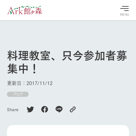
MENU
30°c
/
22°c
30°c
/
22°c
8/9
8/9
2026
2026
(日)
(日)
料理教室、只今参加者募
牧場へ行
よく見られている情報
集中！
く
ホーム
今日の牧
イベン
牧場の楽
場・営業
ト/フェ
しみ方
Ark館ヶ森について
更新日：2017/11/12
案内
ア
牧場スタッフが
本日の営業時間
Ark館ヶ森で開
ブログ
季節ごとの楽し
牧場に行く
や牧場の天気、
催しているイベ
み方やシーン別
ガーデンの開花
ント・フェアの
の楽しみ方をナ
Share
状況などを毎日
情報やスケジュ
ビゲート
更新
ール
私たちの取り組み
生産品を見る