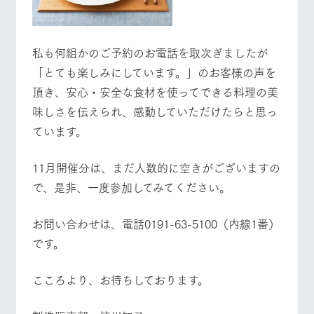
営業時間・料金
交通アクセス
お問い合
牧場内を巡る周
わせ・資
遊バスのご案内
料請求
よくあるご質問
団体のお客様へ
個人情報取扱いについて
私も何組かのご予約のお電話を取次ぎましたが
ペットをお連れの
お問い合わせ
「とても楽しみにしています。」のお客様の声を
お客様へ
頂き、安心・安全な食材を使ってできる料理の美
味しさを伝えられ、感動していただけたらと思っ
ています。
11月開催分は、まだ人数的に空きがございますの
で、是非、一度参加してみてください。
お問い合わせは、電話0191-63-5100（内線1番）
です。
こころより、お待ちしております。