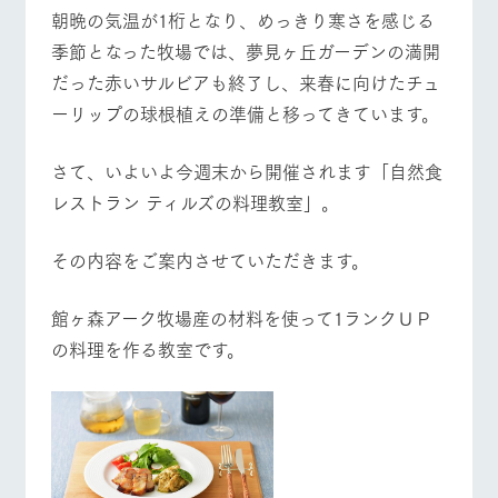
施設・体験情報
牧場トップ
今日の牧場
牧場の楽しみ方
朝晩の気温が1桁となり、めっきり寒さを感じる
季節となった牧場では、夢見ヶ丘ガーデンの満開
ArkFarm Wedding
フラワー
動物とふ
アクティ
だった赤いサルビアも終了し、来春に向けたチュ
ガーデン
れあう
ビティ／
体験
ーリップの球根植えの準備と移ってきています。
花のある美しい
触れて、感じ
イベント/フェア
レストラン/BBQ
フラワーガーデン
ツリーハウスや
自然環境の中、
て、学ぶ。館ヶ
お知らせ
各種体験教室な
季節の移り変わ
森の雄大な自然
さて、いよいよ今週末から開催されます「自然食
ど、楽しみなが
りを存分に味わ
なかで動物とふ
ブログ
ら学べる様々な
レストラン ティルズの料理教室」。
う
れあう
アクティビティ
お問い合わせ・資料請求
動物とふれあう
アクティビティ/体験
ショップ/お買い物
営業時
その内容をご案内させていただきます。
生産品カタログ・資料DL
間・料金
レストラ
ショップ
牧場マッ
ン
／お買い
プ
交通アク
English (Google Translate)
物
セス
館ヶ森アーク牧場産の材料を使って1ランクＵＰ
牧場の生産品を
牧場マップのダ
丹精込めて育て
知り尽くした料
ウンロード
の料理を作る教室です。
よくいた
牧場マップを見る
周遊バス
だく質問
た生産品をはじ
理人が腕を振
ネットショップ
め、牧場産の逸
い、ビュッフェ
団体のお
品を取り揃えた
スタイルで提供
客様へ
店舗
ペットを
お連れの
周遊バス
お客様へ