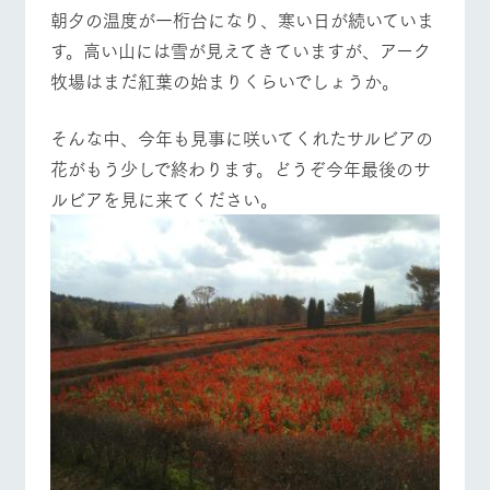
施設・体験情報
朝夕の温度が一桁台になり、寒い日が続いていま
牧場トップ
今日の牧場
牧場の楽しみ方
す。高い山には雪が見えてきていますが、アーク
ArkFarm Wedding
フラワー
動物とふ
アクティ
牧場はまだ紅葉の始まりくらいでしょうか。
ガーデン
れあう
ビティ／
体験
花のある美しい
触れて、感じ
そんな中、今年も見事に咲いてくれたサルビアの
ツリーハウスや
自然環境の中、
て、学ぶ。館ヶ
イベント/フェア
レストラン/BBQ
フラワーガーデン
お知らせ
各種体験教室な
季節の移り変わ
森の雄大な自然
花がもう少しで終わります。どうぞ今年最後のサ
ど、楽しみなが
りを存分に味わ
なかで動物とふ
ブログ
ら学べる様々な
ルビアを見に来てください。
う
れあう
アクティビティ
お問い合わせ・資料請求
営業時
動物とふれあう
アクティビティ/体験
ショップ/お買い物
生産品カタログ・資料DL
間・料金
レストラ
ショップ
牧場マッ
ン
／お買い
プ
交通アク
English (Google Translate)
物
セス
牧場の生産品を
牧場マップのダ
丹精込めて育て
知り尽くした料
ウンロード
よくいた
だく質問
た生産品をはじ
理人が腕を振
牧場マップを見る
周遊バス
ネットショップ
め、牧場産の逸
い、ビュッフェ
団体のお
品を取り揃えた
スタイルで提供
客様へ
店舗
ペットを
お連れの
周遊バス
お客様へ