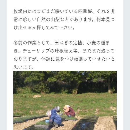
お問い合
営業時間・料金
交通アクセス
牧場内を巡る周
わせ・資
牧場内にはまだまだ咲いている四季桜、それを非
遊バスのご案内
料請求
常に珍しい自然の山梨などがあります。何本見つ
よくあるご質問
団体のお客様へ
個人情報取扱いについて
け出せるか探してみて下さい。
ペットをお連れの
お問い合わせ
お客様へ
冬前の作業として、玉ねぎの定植、小麦の種ま
き、チューリップの球根植え等、まだまだ残って
おりますが、体調に気をつけ頑張っていきたいと
思います。