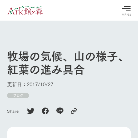
MENU
30°c
/
22°c
30°c
/
22°c
8/6
8/6
2026
2026
(木)
(木)
牧場の気候、山の様子、
牧場へ行
よく見られている情報
紅葉の進み具合
く
ホーム
今日の牧
イベン
牧場の楽
場・営業
ト/フェ
しみ方
Ark館ヶ森について
更新日：2017/10/27
案内
ア
牧場スタッフが
本日の営業時間
Ark館ヶ森で開
ブログ
季節ごとの楽し
牧場に行く
や牧場の天気、
催しているイベ
み方やシーン別
ガーデンの開花
ント・フェアの
の楽しみ方をナ
Share
状況などを毎日
情報やスケジュ
ビゲート
更新
ール
私たちの取り組み
生産品を見る