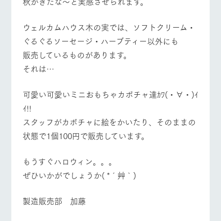
秋がきたな～と実感させられます。
施設・体験情報
ウェルカムハウス木の実では、ソフトクリーム・
ArkFarm Wedding
フラワー
動物とふ
アクティ
ガーデン
れあう
ビティ／
ぐるぐるソーセージ・ハーブティー以外にも
イベント/フェア
レストラン/BBQ
フラワーガーデン
体験
花のある美しい
触れて、感じ
販売しているものがあります。
ツリーハウスや
自然環境の中、
て、学ぶ。館ヶ
お知らせ
それは…
各種体験教室な
季節の移り変わ
森の雄大な自然
ど、楽しみなが
りを存分に味わ
なかで動物とふ
ブログ
ら学べる様々な
う
れあう
動物とふれあう
アクティビティ/体験
ショップ/お買い物
可愛い可愛いミニおもちゃカボチャ達ｶﾜ(・∀・)ｲ
アクティビティ
お問い合わせ・資料請求
ｲ!!
営業時
生産品カタログ・資料DL
間・料金
レストラ
ショップ
牧場マッ
スタッフがカボチャに絵をかいたり、そのままの
ン
／お買い
プ
交通アク
English (Google Translate)
状態で1個100円で販売しています。
物
セス
牧場マップを見る
周遊バス
牧場の生産品を
牧場マップのダ
丹精込めて育て
知り尽くした料
ウンロード
よくいた
もうすぐハロウィン。。。
だく質問
た生産品をはじ
理人が腕を振
ネットショップ
め、牧場産の逸
い、ビュッフェ
ぜひいかがでしょうか( *´艸｀)
団体のお
品を取り揃えた
スタイルで提供
客様へ
店舗
ペットを
製造販売部 加藤
お連れの
営業時間・料金
交通アクセス
周遊バス
お客様へ