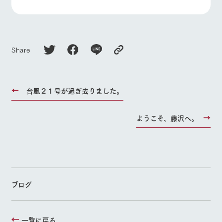
お問い合
よくあるご質問
団体のお客様へ
牧場内を巡る周
わせ・資
遊バスのご案内
料請求
ペットをお連れの
お問い合わせ
個人情報取扱いについて
お客様へ
Share
台風２１号が過ぎ去りました。
ようこそ、藤沢へ。
ブログ
一覧に戻る