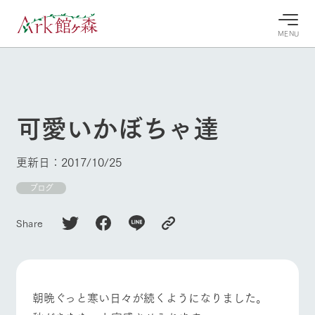
MENU
30°c
/
22°c
30°c
/
22°c
8/8
8/8
2026
2026
(土)
(土)
可愛いかぼちゃ達
牧場へ行
よく見られている情報
く
ホーム
更新日：2017/10/25
今日の牧
イベン
牧場の楽
場・営業
ト/フェ
しみ方
Ark館ヶ森について
ブログ
案内
ア
牧場スタッフが
本日の営業時間
Ark館ヶ森で開
季節ごとの楽し
Share
牧場に行く
や牧場の天気、
催しているイベ
み方やシーン別
ガーデンの開花
ント・フェアの
の楽しみ方をナ
状況などを毎日
情報やスケジュ
ビゲート
更新
ール
私たちの取り組み
朝晩ぐっと寒い日々が続くようになりました。
牧場トップ
今日の牧場
牧場の楽しみ方
生産品を見る