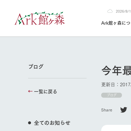
2026/8
2026
Ark館ヶ森に
8/10
30°c
/
22°c
2026
(月)
Ark館ヶ森について
私たちの取り組み
生産品を見る
牧場へ行く
よく見られて
今年
ブログ
今日の牧場
本日の営業時間や
更新日：2017/
花状況などを毎日
一覧に戻る
1Pでわかる A
育てる
館ヶ森高原豚
ブログ
私たちの創業ス
環境を整え、
岩手県館ヶ森地
施設・体験情
Share
事業領域・取り
豊かな命を育む
の中、徹底した
トピックを取り上
しい衛生管理の
牧場トップ
わかりやすくご
て育てています。
全てのお知らせ
フラワーガ