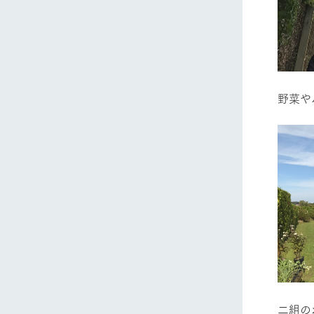
野菜や
二組の