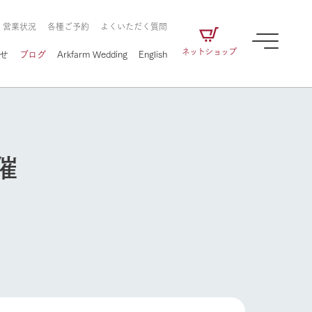
・営業状況
各種ご予約
よくいただく質問
ネットショップ
せ
ブログ
Arkfarm Wedding
English
催
牧場の楽しみ方
ェアの
牧場スタッフが季節ごとの楽しみ方やシーン
別の楽しみ方をナビゲート
に向けて
想い
企業情報
循環する
をはじめ、私たちが
届け、
の食品はすべて、「家
1972年から時代の変革とともに
この地で挑んできた
農業のために推進し
を描く
て食べさせられるも
歩んできたArk館ヶ森のヒストリ
循環型農業のかたち
の取り組みをご紹介
る」という一貫した
ーや会社概要など、株式会社ア
牧場の楽しみ方
で作られています。
ークにまつわる情報をご紹介し
アクティビティ／体験
ます。