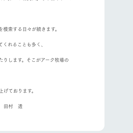
り組み
お知らせ
ブログ
お問い合わせ・資料請求
を模索する日々が続きます。
生産品カタログ・資料DL
English (Google Translate)
てくれることも多く、
たりします。そこがアーク牧場の
る
上げております。
い
 透
ネットショップ
ding
Wedding