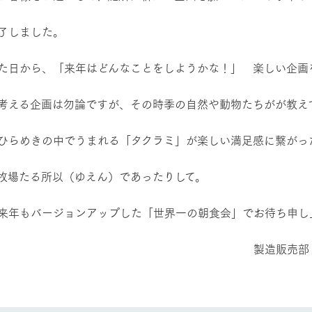
牧場に行く
私たちの取
了しました。
今日の牧場
育てる
森について
た日から、「来年はどんなことをしようかな！」 楽しい企画
館ヶ森エリアについて
つくる
イベント
つなげる
考える企画は勿論ですが、その時季の自然や動物たちがが教え
の想い
牧場の楽しみ方
循環する
Ark館ヶ森
フラワーガーデン
ひらめきの中でうまれる「タクラミ」が楽しい満足感に繋がっ
に向けて
動物とふれあう
生産品を見
アクティビティ・体験
牧場たる所以（ゆえん）であったりして。
レストラン
トリー映像
生産品一覧
ショップ／お買い物
来年もバージョンアップした「世界一の朝食会」でお待ち申し
館ヶ森高原豚
牧場マップ
生産品への想
周遊バスのご案内
製造販売部 田村
Arkfarm Wed
営業時間・料金
アクセス
Arkfarm 
ペットをお連れのお客様へ