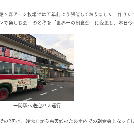
然環境の中、季節の移り変
触れて、感じて、学ぶ。館ヶ森の雄大な
う
なかで動物とふれあう
館ヶ森アーク牧場では五年前より開催しておりました「
作りた
レストラン/BBQ
ンで楽しむ会」の名称を「世界一の朝食会」に変更し、本日今
ショップ／お買い物
り尽くした料理人が腕を振
丹精込めて育てた生産品をはじめ、牧場
タイルで提供
逸品を取り揃えた店舗
アクティビティ/体験
リー映像
創業50周年を
でのあゆみをま
バスのご案内
作いたしまし
トが開きます）
周遊バス
関駅へ送迎バス運行
よくあるご質問
団体のお客様へ
ペ
での2回は、残念ながら悪天候のため室内での朝食会となって