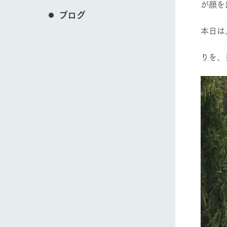
が顔を
ブログ
本日は
りを、