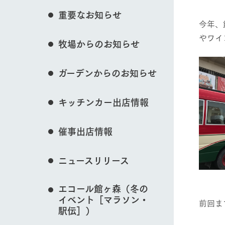
花のある美しい自
重要なお知らせ
わりを存分に味わ
今年、
営業時間・料金
イベント/フェア
やワイ
牧場からのお知らせ
交通アクセス
レストラン
よくいただく質問
牧場の生産品を知
ガーデンからのお知らせ
い、ビュッフェス
団体のお客様へ
動物とふれあう
50周年ヒスト
周遊バス
ペットをお連れのお客様へ
キッチンカー出店情報
アークグループの
記念し、これま
お問い合わせ・資料請求
牧場内を巡る周遊
とめた映像を制
催事出店情報
た。（動画サイ
牧場マップを見る
ニュースリリース
一
エコール館ヶ森（冬の
イベント［マラソン・
営業時間・料金
交通アクセス
前回ま
駅伝］）