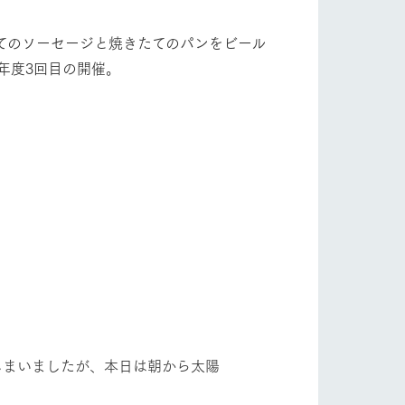
自然
ツリーハウスや各種体験教室など、楽しみな
がら学べる様々なアクティビティ
てのソーセージと焼きたてのパンをビール
フラワーガーデン
年度3回目の開催。
牧場マップ
産の
牧場マップのダウンロード
ショップ/お買い物
ットをお連れの
お客様へ
お問い合わせ
しまいましたが、本日は朝から太陽