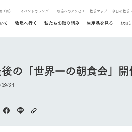
/10（月）
イベントカレンダー
牧場へのアクセス
牧場マップ
今日の牧場
/8/10（月）
ついて
牧場へ行く
私たちの取り組み
生産品を見る
お知ら
いる情報
最後の「世界一の朝食会」開
・営業案内
イベント/フェア
牧場の天気、ガーデンの開
09/24
Ark館ヶ森で開催しているイベント・フ
更新
情報やスケジュール
rk館ヶ森
わたしたちの想い
つくる
生産品一覧
農業の未来
つなげる
生産品への
トーリーから、
域の豊かな自然
生きることは食べること。「食
おいしさと安心を、
健やかで笑顔溢れる毎日のため
循環型農業
食を人々に
Ark館ヶ森
報
組みまで、関連
こだわりと、厳
はいのち」の理念に込められた
まっすぐにつくる
に、安全・安心で高品質なもの
持続可能な
未来への輪
族に安心し
げながら1Pで
元、愛情を込め
想いや、農業を未来につなぐた
だけをつくっています。
ている3つ
のだけを作
今日の牧場
紹介します。
めの使命をお伝えします。
します。
信念のもと
ーデン
動物とふれあう