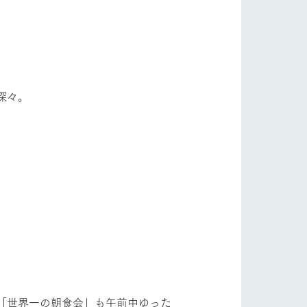
深々。
「世界一の朝食会」も午前中ゆった