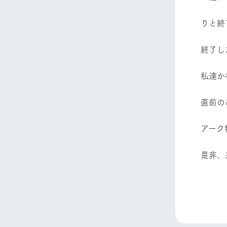
ホーム
りと終
Ark館ヶ
終了し
私達か
わたしたち
1Pでわかる
直前の
農業の未来
企業情報
アーク
事業一覧
50周年ヒス
是非、