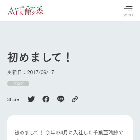
MENU
30°c
/
22°c
30°c
/
22°c
8/8
8/8
2026
2026
(土)
(土)
初めまして！
牧場へ行
よく見られている情報
く
ホーム
更新日：2017/09/17
今日の牧
イベン
牧場の楽
場・営業
ト/フェ
しみ方
Ark館ヶ森について
ブログ
案内
ア
牧場スタッフが
本日の営業時間
Ark館ヶ森で開
季節ごとの楽し
Share
牧場に行く
や牧場の天気、
催しているイベ
み方やシーン別
ガーデンの開花
ント・フェアの
の楽しみ方をナ
状況などを毎日
情報やスケジュ
ビゲート
更新
ール
私たちの取り組み
初めまして！ 今年の4月に入社した千葉亜璃紗で
牧場トップ
今日の牧場
牧場の楽しみ方
生産品を見る