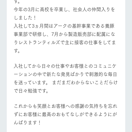
す。
施設・体験情報
今年の3月に高校を卒業し、社会人の仲間入りを
ArkFarm Wedding
フラワー
動物とふ
アクティ
しました！
ガーデン
れあう
ビティ／
入社して3ヵ月間はアークの基幹事業である養豚
イベント/フェア
レストラン/BBQ
フラワーガーデン
体験
花のある美しい
触れて、感じ
事業部で研修し、7月から製造販売部に配属にな
ツリーハウスや
自然環境の中、
て、学ぶ。館ヶ
お知らせ
りレストランティルズで主に接客の仕事をしてま
各種体験教室な
季節の移り変わ
森の雄大な自然
ど、楽しみなが
りを存分に味わ
なかで動物とふ
ブログ
す。
ら学べる様々な
う
れあう
動物とふれあう
アクティビティ/体験
ショップ/お買い物
アクティビティ
お問い合わせ・資料請求
入社してから日々の仕事やお客様とのコミュニケ
営業時
生産品カタログ・資料DL
間・料金
レストラ
ショップ
牧場マッ
ーションの中で新たな発見ばかりで刺激的な毎日
ン
／お買い
プ
交通アク
English (Google Translate)
物
を送っています。 まだまだわからないことだらけ
セス
牧場の生産品を
牧場マップのダ
牧場マップを見る
周遊バス
で日々勉強です。
丹精込めて育て
知り尽くした料
ウンロード
よくいた
だく質問
た生産品をはじ
理人が腕を振
ネットショップ
め、牧場産の逸
い、ビュッフェ
団体のお
これからも笑顔とお客様への感謝の気持ちを忘れ
品を取り揃えた
スタイルで提供
客様へ
店舗
ずにお客様に最高のおもてなしができるようにが
ペットを
んばります！
お連れの
営業時間・料金
交通アクセス
周遊バス
お客様へ