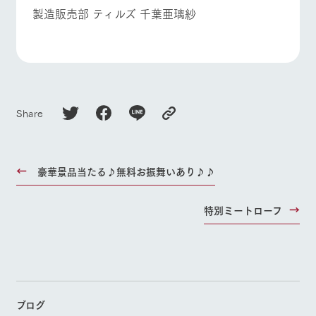
お問い合
製造販売部 ティルズ 千葉亜璃紗
牧場内を巡る周
よくあるご質問
団体のお客様へ
わせ・資
遊バスのご案内
料請求
ペットをお連れの
お問い合わせ
個人情報取扱いについて
お客様へ
Share
豪華景品当たる♪無料お振舞いあり♪♪
特別ミートローフ
ブログ