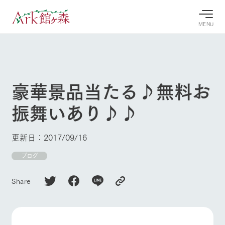
MENU
30°c
/
22°c
30°c
/
22°c
8/10
8/10
2026
2026
(月)
(月)
豪華景品当たる♪無料お
牧場へ行
よく見られている情報
振舞いあり♪♪
く
ホーム
今日の牧
イベン
牧場の楽
場・営業
ト/フェ
しみ方
Ark館ヶ森について
更新日：2017/09/16
案内
ア
牧場スタッフが
本日の営業時間
Ark館ヶ森で開
ブログ
季節ごとの楽し
牧場に行く
や牧場の天気、
催しているイベ
み方やシーン別
ガーデンの開花
ント・フェアの
の楽しみ方をナ
Share
状況などを毎日
情報やスケジュ
ビゲート
更新
ール
私たちの取り組み
生産品を見る