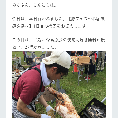
施設・体験情報
みなさん、こんにちは。
ArkFarm Wedding
フラワー
動物とふ
アクティ
今日は、本日行われました、【豚フェス～お客様
ガーデン
れあう
ビティ／
体験
感謝祭～】1日目の様子をお伝えします。
花のある美しい
触れて、感じ
牧場トップ
今日の牧場
牧場の楽しみ方
ツリーハウスや
自然環境の中、
て、学ぶ。館ヶ
お知らせ
各種体験教室な
季節の移り変わ
森の雄大な自然
この日は、〝館ヶ森高原豚の枝肉丸焼き無料お振
ど、楽しみなが
りを存分に味わ
なかで動物とふ
ブログ
舞い〟が行われました。
ら学べる様々な
う
れあう
アクティビティ
お問い合わせ・資料請求
営業時
イベント/フェア
レストラン/BBQ
フラワーガーデン
生産品カタログ・資料DL
間・料金
レストラ
ショップ
牧場マッ
ン
／お買い
プ
交通アク
English (Google Translate)
物
セス
牧場の生産品を
牧場マップのダ
丹精込めて育て
知り尽くした料
ウンロード
よくいた
だく質問
た生産品をはじ
理人が腕を振
動物とふれあう
アクティビティ/体験
ショップ/お買い物
ネットショップ
め、牧場産の逸
い、ビュッフェ
団体のお
品を取り揃えた
スタイルで提供
客様へ
店舗
ペットを
お連れの
周遊バス
お客様へ
牧場マップを見る
周遊バス