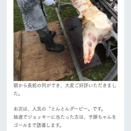
お問い合
牧場内を巡る周
わせ・資
遊バスのご案内
料請求
個人情報取扱いについて
営業時間・料金
交通アクセス
よくあるご質問
団体のお客様へ
ペットをお連れの
お問い合わせ
お客様へ
朝から長蛇の列ができ、大変ご好評いただきまし
た。
お次は、人気の〝とんとんダービー〟です。
抽選でジョッキーに当たった方は、子豚ちゃんを
ゴールまで誘導します。