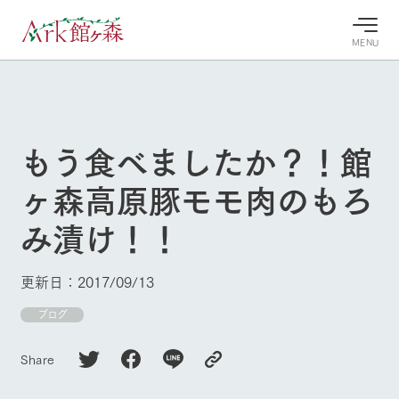
MENU
30°c
/
22°c
30°c
/
22°c
8/9
8/9
2026
2026
(日)
(日)
もう食べましたか？！館
牧場へ行
よく見られている情報
ヶ森高原豚モモ肉のもろ
く
ホーム
今日の牧
イベン
牧場の楽
み漬け！！
場・営業
ト/フェ
しみ方
Ark館ヶ森について
案内
ア
牧場スタッフが
本日の営業時間
Ark館ヶ森で開
季節ごとの楽し
更新日：2017/09/13
牧場に行く
や牧場の天気、
催しているイベ
み方やシーン別
ガーデンの開花
ント・フェアの
の楽しみ方をナ
ブログ
状況などを毎日
情報やスケジュ
ビゲート
更新
ール
私たちの取り組み
Share
生産品を見る