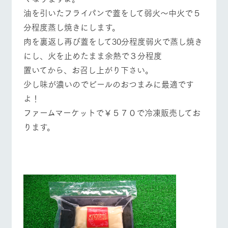
営業時間・料金
交通アクセス
お問い合
牧場内を巡る周
油を引いたフライパンで蓋をして弱火～中火で５
わせ・資
遊バスのご案内
料請求
分程度蒸し焼きにします。
よくあるご質問
団体のお客様へ
個人情報取扱いについて
肉を裏返し再び蓋をして30分程度弱火で蒸し焼き
ペットをお連れの
お問い合わせ
にし、火を止めたまま余熱で３分程度
お客様へ
置いてから、お召し上がり下さい。
少し味が濃いのでビールのおつまみに最適です
よ！
ファームマーケットで￥５７０で冷凍販売してお
ります。