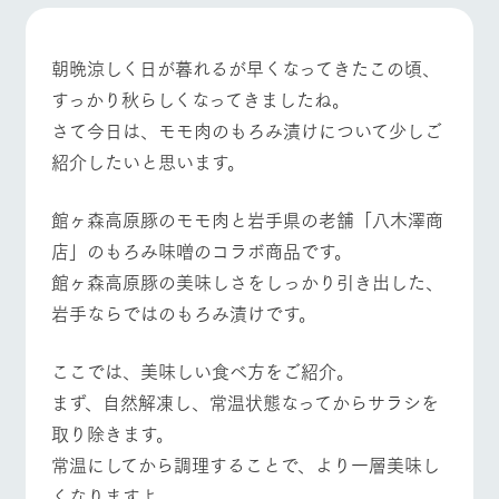
施設・体験情報
牧場トップ
今日の牧場
牧場の楽しみ方
ArkFarm Wedding
フラワー
動物とふ
アクティ
朝晩涼しく日が暮れるが早くなってきたこの頃、
ガーデン
れあう
ビティ／
すっかり秋らしくなってきましたね。
体験
花のある美しい
触れて、感じ
さて今日は、モモ肉のもろみ漬けについて少しご
イベント/フェア
レストラン/BBQ
フラワーガーデン
ツリーハウスや
自然環境の中、
て、学ぶ。館ヶ
お知らせ
各種体験教室な
紹介したいと思います。
季節の移り変わ
森の雄大な自然
ど、楽しみなが
りを存分に味わ
なかで動物とふ
ブログ
ら学べる様々な
う
れあう
館ヶ森高原豚のモモ肉と岩手県の老舗「八木澤商
アクティビティ
お問い合わせ・資料請求
店」のもろみ味噌のコラボ商品です。
動物とふれあう
アクティビティ/体験
ショップ/お買い物
営業時
生産品カタログ・資料DL
間・料金
レストラ
ショップ
牧場マッ
館ヶ森高原豚の美味しさをしっかり引き出した、
ン
／お買い
プ
交通アク
English (Google Translate)
物
岩手ならではのもろみ漬けです。
セス
牧場の生産品を
牧場マップのダ
丹精込めて育て
知り尽くした料
ウンロード
よくいた
だく質問
た生産品をはじ
牧場マップを見る
周遊バス
理人が腕を振
ここでは、美味しい食べ方をご紹介。
ネットショップ
め、牧場産の逸
い、ビュッフェ
団体のお
まず、自然解凍し、常温状態なってからサラシを
品を取り揃えた
スタイルで提供
客様へ
店舗
取り除きます。
ペットを
常温にしてから調理することで、より一層美味し
お連れの
周遊バス
お客様へ
くなりますよ。