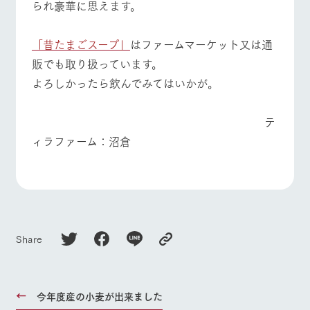
られ豪華に思えます。
お問い合
牧場内を巡る周
わせ・資
よくあるご質問
団体のお客様へ
遊バスのご案内
料請求
「昔たまごスープ」
はファームマーケット又は通
個人情報取扱いについて
ペットをお連れの
お問い合わせ
お客様へ
販でも取り扱っています。
よろしかったら飲んでみてはいかが。
テ
ィラファーム：沼倉
Share
今年度産の小麦が出来ました