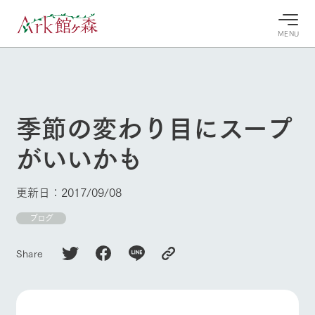
MENU
30°c
/
22°c
30°c
/
22°c
8/7
8/7
2026
2026
(金)
(金)
季節の変わり目にスープ
牧場へ行
よく見られている情報
がいいかも
く
ホーム
今日の牧
イベン
牧場の楽
場・営業
ト/フェ
しみ方
Ark館ヶ森について
更新日：2017/09/08
案内
ア
牧場スタッフが
本日の営業時間
Ark館ヶ森で開
ブログ
季節ごとの楽し
牧場に行く
や牧場の天気、
催しているイベ
み方やシーン別
ガーデンの開花
ント・フェアの
の楽しみ方をナ
Share
状況などを毎日
情報やスケジュ
ビゲート
更新
ール
私たちの取り組み
牧場トップ
今日の牧場
牧場の楽しみ方
生産品を見る