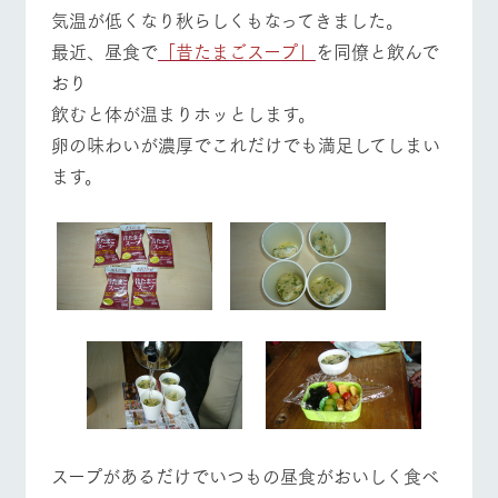
施設・体験情報
気温が低くなり秋らしくもなってきました。
最近、昼食で
「昔たまごスープ」
を同僚と飲んで
ArkFarm Wedding
フラワー
動物とふ
アクティ
おり
ガーデン
れあう
ビティ／
体験
イベント/フェア
レストラン/BBQ
フラワーガーデン
飲むと体が温まりホッとします。
花のある美しい
触れて、感じ
ツリーハウスや
自然環境の中、
て、学ぶ。館ヶ
卵の味わいが濃厚でこれだけでも満足してしまい
お知らせ
各種体験教室な
季節の移り変わ
森の雄大な自然
ます。
ど、楽しみなが
りを存分に味わ
なかで動物とふ
ブログ
ら学べる様々な
う
れあう
アクティビティ
動物とふれあう
アクティビティ/体験
ショップ/お買い物
お問い合わせ・資料請求
営業時
生産品カタログ・資料DL
間・料金
レストラ
ショップ
牧場マッ
ン
／お買い
プ
交通アク
English (Google Translate)
物
セス
牧場の生産品を
牧場マップのダ
牧場マップを見る
周遊バス
丹精込めて育て
知り尽くした料
ウンロード
よくいた
だく質問
た生産品をはじ
理人が腕を振
ネットショップ
め、牧場産の逸
い、ビュッフェ
団体のお
品を取り揃えた
スタイルで提供
客様へ
店舗
ペットを
お連れの
スープがあるだけでいつもの昼食がおいしく食べ
周遊バス
お客様へ
営業時間・料金
交通アクセス