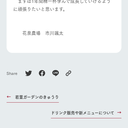
まずは1年間精一杯学んで成長していけるよう
お問い合
牧場内を巡る周
わせ・資
よくあるご質問
団体のお客様へ
に頑張りたいと思います。
遊バスのご案内
料請求
ペットをお連れの
個人情報取扱いについて
お問い合わせ
お客様へ
花泉農場 市川颯太
Share
若葉ガーデンのきゅうり
ドリンク販売や新メニューについて