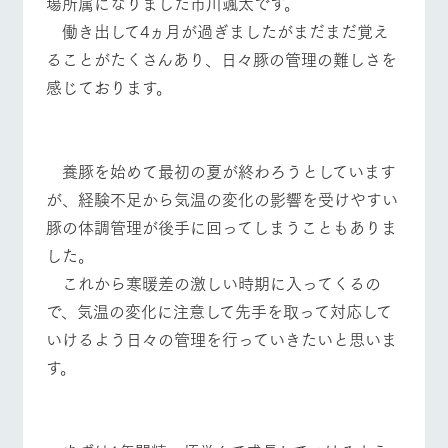
場所属になりました市川颯太です。
施設・体験情報
働き出して4ヵ月が過ぎましたがまだまだ覚え
ArkFarm Wedding
フラワー
動物とふ
アクティ
ることがたくさんあり、日々豚の管理の難しさを
ガーデン
れあう
ビティ／
感じております。
体験
イベント/フェア
レストラン/BBQ
フラワーガーデン
花のある美しい
触れて、感じ
ツリーハウスや
自然環境の中、
て、学ぶ。館ヶ
お知らせ
各種体験教室な
季節の移り変わ
森の雄大な自然
ど、楽しみなが
りを存分に味わ
なかで動物とふ
ブログ
養豚を始めて最初の夏が終わろうとしています
ら学べる様々な
う
れあう
アクティビティ
動物とふれあう
アクティビティ/体験
ショップ/お買い物
が、経験不足から気温の変化の影響を受けやすい
お問い合わせ・資料請求
営業時
豚の体調管理が後手に回ってしまうこともありま
生産品カタログ・資料DL
間・料金
レストラ
ショップ
牧場マッ
した。
ン
／お買い
プ
交通アク
English (Google Translate)
物
これから寒暖差の激しい時期に入ってくるの
セス
牧場の生産品を
牧場マップのダ
牧場マップを見る
周遊バス
で、気温の変化に注意して先手を取って対応して
丹精込めて育て
知り尽くした料
ウンロード
よくいた
だく質問
た生産品をはじ
理人が腕を振
いけるよう日々の管理を行っていきたいと思いま
ネットショップ
め、牧場産の逸
い、ビュッフェ
団体のお
品を取り揃えた
す。
スタイルで提供
客様へ
店舗
ペットを
お連れの
周遊バス
お客様へ
営業時間・料金
交通アクセス