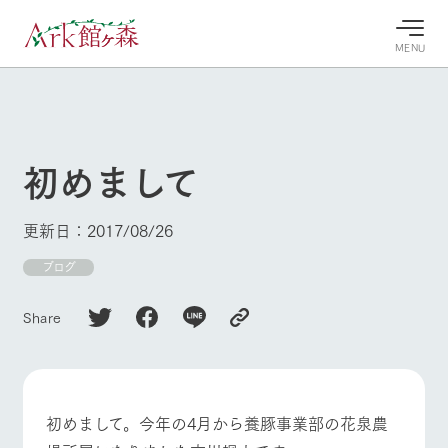
MENU
30°c
/
22°c
30°c
/
22°c
8/7
8/7
2026
2026
(金)
(金)
初めまして
牧場へ行
よく見られている情報
く
ホーム
更新日：2017/08/26
今日の牧
イベン
牧場の楽
場・営業
ト/フェ
しみ方
Ark館ヶ森について
ブログ
案内
ア
牧場スタッフが
本日の営業時間
Ark館ヶ森で開
季節ごとの楽し
Share
牧場に行く
や牧場の天気、
催しているイベ
み方やシーン別
ガーデンの開花
ント・フェアの
の楽しみ方をナ
状況などを毎日
情報やスケジュ
ビゲート
更新
ール
私たちの取り組み
初めまして。今年の4月から養豚事業部の花泉農
牧場トップ
今日の牧場
牧場の楽しみ方
生産品を見る