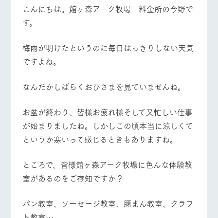
施設・体験情報
こんにちは。館ヶ森アーク牧場 料金所の今野で
す。
牧場トップ
今日の牧場
牧場の楽しみ方
ArkFarm Wedding
フラワー
動物とふ
アクティ
ガーデン
れあう
ビティ／
体験
梅雨が明けたというのに毎日はっきりしない天気
花のある美しい
触れて、感じ
ですよね。
ツリーハウスや
自然環境の中、
て、学ぶ。館ヶ
お知らせ
各種体験教室な
季節の移り変わ
森の雄大な自然
イベント/フェア
レストラン/BBQ
フラワーガーデン
ど、楽しみなが
りを存分に味わ
なかで動物とふ
ブログ
なんだかしばらくおひさまを見ていませんね。
ら学べる様々な
う
れあう
アクティビティ
お問い合わせ・資料請求
営業時
お盆が終わり、皆様お疲れ様そして又忙しい仕事
生産品カタログ・資料DL
間・料金
レストラ
ショップ
牧場マッ
が始まりましたね。しかしこの頃本当に涼しくて
ン
／お買い
プ
動物とふれあう
アクティビティ/体験
ショップ/お買い物
交通アク
English (Google Translate)
物
セス
というか寒いって感じるときもありますね。
牧場の生産品を
牧場マップのダ
丹精込めて育て
知り尽くした料
ウンロード
よくいた
だく質問
た生産品をはじ
理人が腕を振
ところで、皆様館ヶ森アーク牧場に色んな体験教
ネットショップ
め、牧場産の逸
い、ビュッフェ
団体のお
品を取り揃えた
室があるのをご存知ですか？
スタイルで提供
牧場マップを見る
周遊バス
客様へ
店舗
ペットを
お連れの
パン教室、ソーセージ教室、豚まん教室、クラフ
周遊バス
お客様へ
ト教室…。