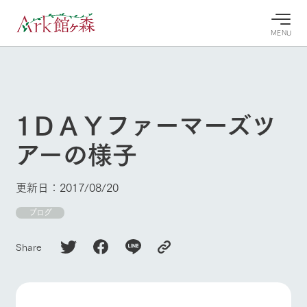
MENU
30°c
/
22°c
30°c
/
22°c
8/10
8/10
2026
2026
(月)
(月)
1ＤＡＹファーマーズツ
牧場へ行
よく見られている情報
アーの様子
く
ホーム
今日の牧
イベン
牧場の楽
場・営業
ト/フェ
しみ方
Ark館ヶ森について
更新日：2017/08/20
案内
ア
牧場スタッフが
本日の営業時間
Ark館ヶ森で開
ブログ
季節ごとの楽し
牧場に行く
や牧場の天気、
催しているイベ
み方やシーン別
ガーデンの開花
ント・フェアの
の楽しみ方をナ
Share
状況などを毎日
情報やスケジュ
ビゲート
更新
ール
私たちの取り組み
生産品を見る