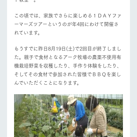
お問い合
牧場内を巡る周
わせ・資
遊バスのご案内
料請求
この頃では、家族でさらに楽しめる１ＤＡＹファ
営業時間・料金
交通アクセス
個人情報取扱いについて
ーマーズツアーというのが年4回にわけて開催さ
よくあるご質問
団体のお客様へ
れています。
ペットをお連れの
お問い合わせ
お客様へ
もうすでに昨日8月19日(土)で2回目が終了しまし
た。親子で食材となるアーク牧場の農薬不使用有
機栽培野菜を収穫したり、手作り体験をしたり、
そしてその食材で参加された皆様でＢＢＱを楽し
んでいただくことになります。