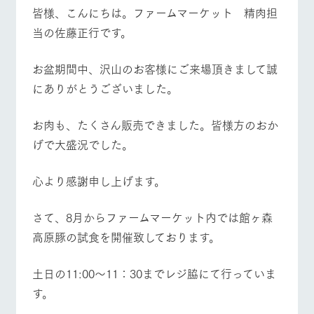
施設・体験情報
皆様、こんにちは。ファームマーケット 精肉担
当の佐藤正行です。
ArkFarm Wedding
フラワー
動物とふ
アクティ
ガーデン
れあう
ビティ／
体験
イベント/フェア
レストラン/BBQ
フラワーガーデン
お盆期間中、沢山のお客様にご来場頂きまして誠
花のある美しい
触れて、感じ
にありがとうございました。
ツリーハウスや
自然環境の中、
て、学ぶ。館ヶ
お知らせ
各種体験教室な
季節の移り変わ
森の雄大な自然
ど、楽しみなが
りを存分に味わ
なかで動物とふ
ブログ
お肉も、たくさん販売できました。皆様方のおか
ら学べる様々な
う
れあう
動物とふれあう
アクティビティ/体験
ショップ/お買い物
アクティビティ
お問い合わせ・資料請求
げで大盛況でした。
営業時
生産品カタログ・資料DL
間・料金
レストラ
ショップ
牧場マッ
心より感謝申し上げます。
ン
／お買い
プ
交通アク
English (Google Translate)
物
セス
牧場の生産品を
牧場マップのダ
牧場マップを見る
周遊バス
さて、8月からファームマーケット内では館ヶ森
丹精込めて育て
知り尽くした料
ウンロード
よくいた
だく質問
た生産品をはじ
理人が腕を振
高原豚の試食を開催致しております。
ネットショップ
め、牧場産の逸
い、ビュッフェ
団体のお
品を取り揃えた
スタイルで提供
客様へ
店舗
土日の11:00～11：30までレジ脇にて行っていま
ペットを
お連れの
す。
周遊バス
営業時間・料金
交通アクセス
お客様へ