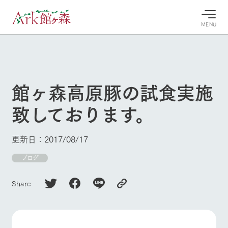
MENU
30°c
/
22°c
30°c
/
22°c
8/9
8/9
2026
2026
(日)
(日)
館ヶ森高原豚の試食実施
牧場へ行
よく見られている情報
致しております。
く
ホーム
今日の牧
イベン
牧場の楽
場・営業
ト/フェ
しみ方
Ark館ヶ森について
更新日：2017/08/17
案内
ア
牧場スタッフが
本日の営業時間
Ark館ヶ森で開
ブログ
季節ごとの楽し
牧場に行く
や牧場の天気、
催しているイベ
み方やシーン別
ガーデンの開花
ント・フェアの
の楽しみ方をナ
Share
状況などを毎日
情報やスケジュ
ビゲート
更新
ール
私たちの取り組み
牧場トップ
今日の牧場
牧場の楽しみ方
生産品を見る