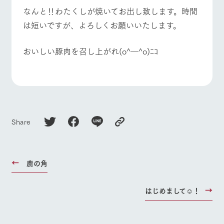
お問い合
なんと‼わたくしが焼いてお出し致します。時間
牧場内を巡る周
わせ・資
よくあるご質問
団体のお客様へ
遊バスのご案内
料請求
は短いですが、よろしくお願いいたします。
ペットをお連れの
個人情報取扱いについて
お問い合わせ
お客様へ
おいしい豚肉を召し上がれ(o^―^o)ﾆｺ
Share
鹿の角
はじめまして☺︎！